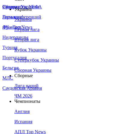
Сборная Украины
Италия
Суперкубок УЕФА
Украина
Германия
Лига конференций
Украина
Франция
ЛЧ - Top News
Первая лига
Нидерланды
Вторая лига
Турция
Кубок Украины
Португалия
Суперкубок Украины
Бельгия
Сборная Украины
Сборные
МЛС
Лига наций
Саудовская Аравия
ЧМ 2026
Чемпионаты
Англия
Испания
АПЛ Top News