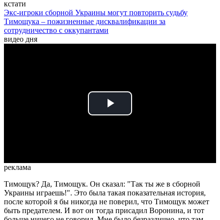
кстати
Экс-игроки сборной Украины могут повторить судьбу
Тимощука – пожизненные дисквалификации за
сотрудничество с оккупантами
видео дня
Play
Video
реклама
Тимощук? Да, Тимощук. Он сказал: "Так ты же в сборной
Украины играешь!". Это была такая показательная история,
после которой я бы никогда не поверил, что Тимощук может
быть предателем. И вот он тогда присадил Воронина, и тот
больше ничего не говорил. Мне было безразлично, что там