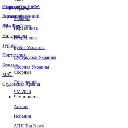
Сборная Украины
Италия
Суперкубок УЕФА
Украина
Германия
Лига конференций
Украина
Франция
ЛЧ - Top News
Первая лига
Нидерланды
Вторая лига
Турция
Кубок Украины
Португалия
Суперкубок Украины
Бельгия
Сборная Украины
Сборные
МЛС
Лига наций
Саудовская Аравия
ЧМ 2026
Чемпионаты
Англия
Испания
АПЛ Top News