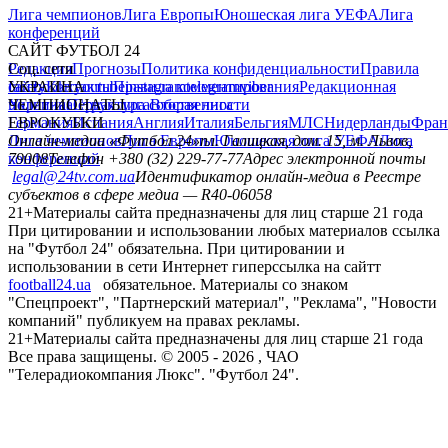
Лига чемпионов
Лига Европы
Юношеская лига УЕФА
Лига
конференций
САЙТ ФУТБОЛ 24
Редакция
Соц. сети
Прогнозы
Политика конфиденциальности
Правила
сайту
facebook
УКРАИНА
Контакты
x
youtube
Правила комментирования
instagram
telegram
viber
Редакционная
политика
Украина
ЧЕМПИОНАТЫ
Первая лига
Структура собственности
Вторая лига
Германия
ЕВРОКУБКИ
Испания
Англия
Италия
Бельгия
МЛС
Нидерланды
Фран
Лига чемпионов
Онлайн-медиа «Футбол 24»
Лига Европы
пл. Галицкая, дом. 15, м. Львов,
Юношеская лига УЕФА
Лига
конференций
79008
Телефон +380 (32) 229-77-77
Адрес электронной почты
legal@24tv.com.ua
Идентификатор онлайн-медиа в Реестре
субъектов в сфере медиа — R40-06058
21+
Материалы сайта предназначены для лиц старше 21 года
При цитировании и использовании любых материалов ссылка
на "Футбол 24" обязательна. При цитировании и
использовании в сети Интернет гиперссылка на сайтт
football24.ua
обязательное. Материалы со знаком
"Спецпроект", "Партнерский материал", "Реклама", "Новости
компаний" публикуем на правах рекламы.
21+
Материалы сайта предназначены для лиц старше 21 года
Все права защищены. © 2005 -
2026
, ЧАО
"Телерадиокомпания Люкс". "Футбол 24".