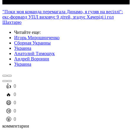
"Поки моя команда перемагала Динамо, я гуляв на весіллі":
екс-форвард УПЛ виховує 9 дітей, згадує Хачеріді і гол
Шахтарю
Читайте еще
:
Игорь Мирошниченко
Сборная Украины
Украина
Анатолий Тимощук
Андрей Воронин
Украина
️👍
0
️🔥
0
️😄
0
️😢
0
️🤬
0
комментарии