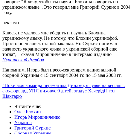
говорит: "Я хочу, чтобы ты научил Блохина говорить на
украинском языке". Это говорил мне Григорий Суркис в 2004
году.
реклама
Каюсь, не удалось мне убедить и научить Блохина
украинскому языку. Не потому, что Блохин украинофоб.
Просто он человек старой закалки. Но Суркис понимал
важность украинского языка в украинской сборной еще
тогда", – сказал Мирошниченко в интервью изданию
Український футбол
.
Напомним, Игорь был пресс-секретарем национальной
сборной Украины с 15 сентября 2004-го по 15 мая 2008 гг.
"Поки моя команда перемагала Динамо, я гуляв на весіллі":
екс-форвард УПЛ виховує 9 дітей, згадує Хачеріді і гол
Шахтарю
Читайте еще
:
Олег Блохин
Игорь Мирошниченко
Украина
Григорий Суркис
Сборная Украины