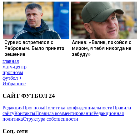
главная
матч-центр
прогнозы
футбол +
Избранное
САЙТ ФУТБОЛ 24
Редакция
Прогнозы
Политика конфиденциальности
Правила
сайту
Контакты
Правила комментирования
Редакционная
политика
Структура собственности
Соц. сети