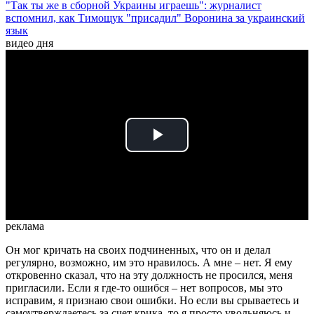
"Так ты же в сборной Украины играешь": журналист
вспомнил, как Тимощук "присадил" Воронина за украинский
язык
видео дня
Play
Video
реклама
Он мог кричать на своих подчиненных, что он и делал
регулярно, возможно, им это нравилось. А мне – нет. Я ему
откровенно сказал, что на эту должность не просился, меня
пригласили. Если я где-то ошибся – нет вопросов, мы это
исправим, я признаю свои ошибки. Но если вы срываетесь и
самоутверждаетесь за счет крика, то я просто увольняюсь и