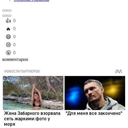
️👍
0
️🔥
0
️😄
0
️😢
0
️🤬
0
комментарии