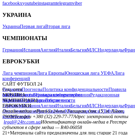
facebook
x
youtube
instagram
telegram
viber
УКРАИНА
Украина
Первая лига
Вторая лига
ЧЕМПИОНАТЫ
Германия
Испания
Англия
Италия
Бельгия
МЛС
Нидерланды
Фран
ЕВРОКУБКИ
Лига чемпионов
Лига Европы
Юношеская лига УЕФА
Лига
конференций
САЙТ ФУТБОЛ 24
Редакция
Соц. сети
Прогнозы
Политика конфиденциальности
Правила
сайту
facebook
УКРАИНА
Контакты
x
youtube
Правила комментирования
instagram
telegram
viber
Редакционная
политика
Украина
ЧЕМПИОНАТЫ
Первая лига
Структура собственности
Вторая лига
Германия
ЕВРОКУБКИ
Испания
Англия
Италия
Бельгия
МЛС
Нидерланды
Фран
Лига чемпионов
Онлайн-медиа «Футбол 24»
Лига Европы
пл. Галицкая, дом. 15, м. Львов,
Юношеская лига УЕФА
Лига
конференций
79008
Телефон +380 (32) 229-77-77
Адрес электронной почты
legal@24tv.com.ua
Идентификатор онлайн-медиа в Реестре
субъектов в сфере медиа — R40-06058
21+
Материалы сайта предназначены для лиц старше 21 года