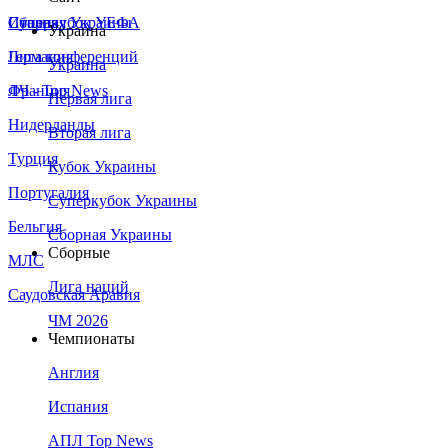
Сборная Украины
Италия
Суперкубок УЕФА
Украина
Германия
Лига конференций
Украина
Франция
ЛЧ - Top News
Первая лига
Нидерланды
Вторая лига
Турция
Кубок Украины
Португалия
Суперкубок Украины
Бельгия
Сборная Украины
Сборные
МЛС
Лига наций
Саудовская Аравия
ЧМ 2026
Чемпионаты
Англия
Испания
АПЛ Top News