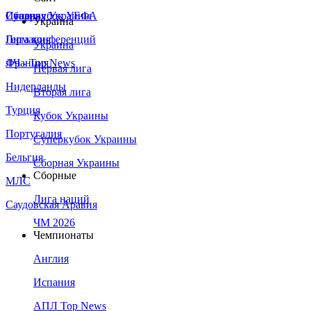
Сборная Украины
Италия
Суперкубок УЕФА
Украина
Германия
Лига конференций
Украина
Франция
ЛЧ - Top News
Первая лига
Нидерланды
Вторая лига
Турция
Кубок Украины
Португалия
Суперкубок Украины
Бельгия
Сборная Украины
Сборные
МЛС
Лига наций
Саудовская Аравия
ЧМ 2026
Чемпионаты
Англия
Испания
АПЛ Top News