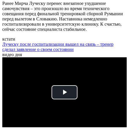
Ранее Мирча Луческу перенес внезапное ухудшение
самочувствия – это произошло во время технического
совещания перед финальной тренировкой сборной Румынии
перед вылетом в Словакию. Наставника немедленно
госпитализировали в университетскую клинику. К счастью,
сейчас состояние специалиста стабильное.
кстати
Луческу после госпитализации вышел на связь – тренер
сделал заявление о своем состоянии
видео дня
Play
Video