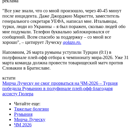
реклама
"Все уже знали, что со мной произошло, через 40-45 минут
после инцидента. Даже Джорджио Маркетти, заместитель
генерального секретаря УЕФА, написал мне. Итальянцы,
турки, люди из Украины – я был поражен, сколько людей обо
мне подумали. Телефон буквально заблокировался от
сообщений. Всем спасибо за поддержку – со мной все
хорошо", – цитирует Луческу
golazo.ro.
Напомним, 26 марта румыны уступили Турции (0:1) в
полуфинале плей-офф отбора к чемпионату мира-2026. Уже 31
марта команда должна провести товарищеский матч против
Словакии в Братиславе.
кстати
Мирча Луческу не смог прорваться на ЧМ-2026 – Турция
победила Румынию в полуфинале плей-офф благодаря
ассисту Гюлера
Читайте еще
:
Тяжелые болезни
Румыния
Мирча Луческу
ЧМ 2026