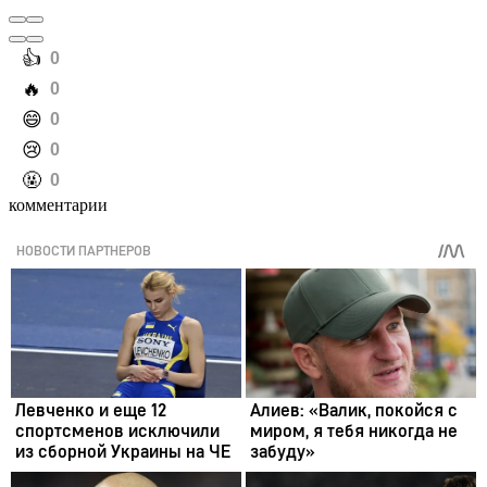
️👍
0
️🔥
0
️😄
0
️😢
0
️🤬
0
комментарии