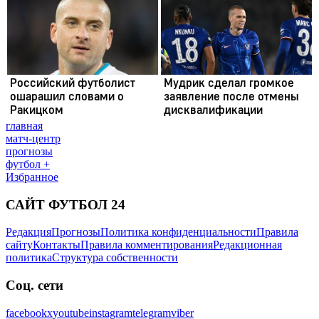
главная
матч-центр
прогнозы
футбол +
Избранное
САЙТ ФУТБОЛ 24
Редакция
Прогнозы
Политика конфиденциальности
Правила
сайту
Контакты
Правила комментирования
Редакционная
политика
Структура собственности
Соц. сети
facebook
x
youtube
instagram
telegram
viber