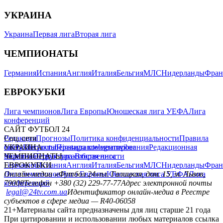
УКРАИНА
Украина
Первая лига
Вторая лига
ЧЕМПИОНАТЫ
Германия
Испания
Англия
Италия
Бельгия
МЛС
Нидерланды
Фран
ЕВРОКУБКИ
Лига чемпионов
Лига Европы
Юношеская лига УЕФА
Лига
конференций
САЙТ ФУТБОЛ 24
Редакция
Соц. сети
Прогнозы
Политика конфиденциальности
Правила
сайту
facebook
УКРАИНА
Контакты
x
youtube
Правила комментирования
instagram
telegram
viber
Редакционная
политика
Украина
ЧЕМПИОНАТЫ
Первая лига
Структура собственности
Вторая лига
Германия
ЕВРОКУБКИ
Испания
Англия
Италия
Бельгия
МЛС
Нидерланды
Фран
Лига чемпионов
Онлайн-медиа «Футбол 24»
Лига Европы
пл. Галицкая, дом. 15, м. Львов,
Юношеская лига УЕФА
Лига
конференций
79008
Телефон +380 (32) 229-77-77
Адрес электронной почты
legal@24tv.com.ua
Идентификатор онлайн-медиа в Реестре
субъектов в сфере медиа — R40-06058
21+
Материалы сайта предназначены для лиц старше 21 года
При цитировании и использовании любых материалов ссылка