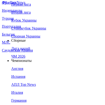
Франция
ЛЧ - Top News
Первая лига
Нидерланды
Вторая лига
Турция
Кубок Украины
Португалия
Суперкубок Украины
Бельгия
Сборная Украины
Сборные
МЛС
Лига наций
Саудовская Аравия
ЧМ 2026
Чемпионаты
Англия
Испания
АПЛ Top News
Италия
Германия