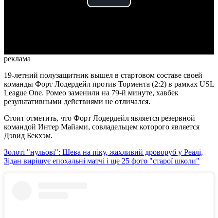
Play
Video
реклама
19-летний полузащитник вышел в стартовом составе своей
команды Форт Лодердейл против Тормента (2:2) в рамках USL
League One. Ромео заменили на 79-й минуте, хавбек
результативными действиями не отличался.
Стоит отметить, что Форт Лодердейл является резервной
командой Интер Майами, совладельцем которого является
Дэвид Бекхэм.
Золоті "нульові": Шева на піку, жахливий дроворуб у Реалі,
Зідан вирішує епохальні матчі і ще 25 фото "старої школи"