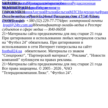
сайту
facebook
УКРАИНА
Контакты
x
youtube
Правила комментирования
instagram
telegram
viber
Редакционная
политика
Украина
ЧЕМПИОНАТЫ
Первая лига
Структура собственности
Вторая лига
Германия
ЕВРОКУБКИ
Испания
Англия
Италия
Бельгия
МЛС
Нидерланды
Фран
Лига чемпионов
Онлайн-медиа «Футбол 24»
Лига Европы
пл. Галицкая, дом. 15, м. Львов,
Юношеская лига УЕФА
Лига
конференций
79008
Телефон +380 (32) 229-77-77
Адрес электронной почты
legal@24tv.com.ua
Идентификатор онлайн-медиа в Реестре
субъектов в сфере медиа — R40-06058
21+
Материалы сайта предназначены для лиц старше 21 года
При цитировании и использовании любых материалов ссылка
на "Футбол 24" обязательна. При цитировании и
использовании в сети Интернет гиперссылка на сайтт
football24.ua
обязательное. Материалы со знаком
"Спецпроект", "Партнерский материал", "Реклама", "Новости
компаний" публикуем на правах рекламы.
21+
Материалы сайта предназначены для лиц старше 21 года
Все права защищены. © 2005 -
2026
, ЧАО
"Телерадиокомпания Люкс". "Футбол 24".