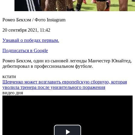
Ромео Бекхэм / Фото Instagram
20 сентября 2021, 11:42
Узнавай о победах первым.
Подписаться в Google
Ромео Бекхэм, один из сыновей легенды Манчестер Юнайтед,
дебютировал в профессиональном футболе.
кстати
Шевченко может возглавить европейскую сборную, которая
уволила тренера после унизительного поражения
видео дня