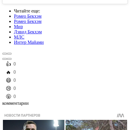
Читайте еще
:
Ромео Бекхэм
Ромео Бекхэм
Мир
Дэвид Бекхэм
МЛС
Интер Майами
️👍
0
️🔥
0
️😄
0
️😢
0
️🤬
0
комментарии