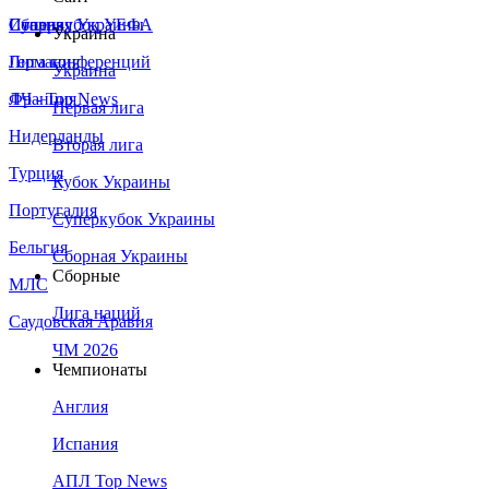
Сборная Украины
Италия
Суперкубок УЕФА
Украина
Германия
Лига конференций
Украина
Франция
ЛЧ - Top News
Первая лига
Нидерланды
Вторая лига
Турция
Кубок Украины
Португалия
Суперкубок Украины
Бельгия
Сборная Украины
Сборные
МЛС
Лига наций
Саудовская Аравия
ЧМ 2026
Чемпионаты
Англия
Испания
АПЛ Top News