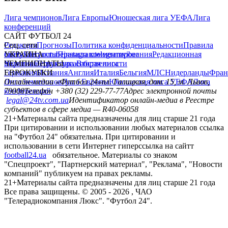
Лига чемпионов
Лига Европы
Юношеская лига УЕФА
Лига
конференций
САЙТ ФУТБОЛ 24
Редакция
Соц. сети
Прогнозы
Политика конфиденциальности
Правила
сайту
facebook
УКРАИНА
Контакты
x
youtube
Правила комментирования
instagram
telegram
viber
Редакционная
политика
Украина
ЧЕМПИОНАТЫ
Первая лига
Структура собственности
Вторая лига
Германия
ЕВРОКУБКИ
Испания
Англия
Италия
Бельгия
МЛС
Нидерланды
Фран
Лига чемпионов
Онлайн-медиа «Футбол 24»
Лига Европы
пл. Галицкая, дом. 15, м. Львов,
Юношеская лига УЕФА
Лига
конференций
79008
Телефон +380 (32) 229-77-77
Адрес электронной почты
legal@24tv.com.ua
Идентификатор онлайн-медиа в Реестре
субъектов в сфере медиа — R40-06058
21+
Материалы сайта предназначены для лиц старше 21 года
При цитировании и использовании любых материалов ссылка
на "Футбол 24" обязательна. При цитировании и
использовании в сети Интернет гиперссылка на сайтт
football24.ua
обязательное. Материалы со знаком
"Спецпроект", "Партнерский материал", "Реклама", "Новости
компаний" публикуем на правах рекламы.
21+
Материалы сайта предназначены для лиц старше 21 года
Все права защищены. © 2005 -
2026
, ЧАО
"Телерадиокомпания Люкс". "Футбол 24".