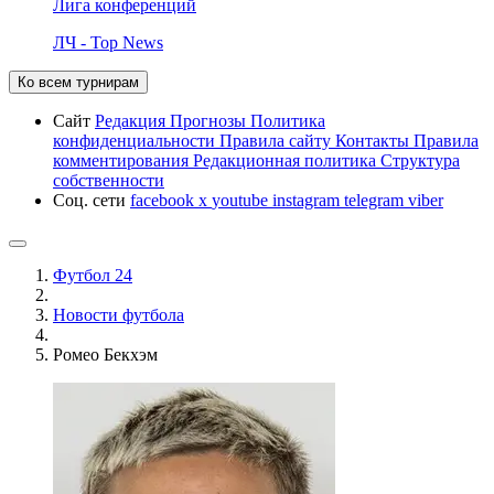
Лига конференций
ЛЧ - Top News
Ко всем турнирам
Сайт
Редакция
Прогнозы
Политика
конфиденциальности
Правила сайту
Контакты
Правила
комментирования
Редакционная политика
Структура
собственности
Соц. сети
facebook
x
youtube
instagram
telegram
viber
Футбол 24
Новости футбола
Ромео Бекхэм