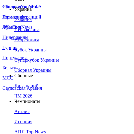
Сборная Украины
Италия
Суперкубок УЕФА
Украина
Германия
Лига конференций
Украина
Франция
ЛЧ - Top News
Первая лига
Нидерланды
Вторая лига
Турция
Кубок Украины
Португалия
Суперкубок Украины
Бельгия
Сборная Украины
Сборные
МЛС
Лига наций
Саудовская Аравия
ЧМ 2026
Чемпионаты
Англия
Испания
АПЛ Top News