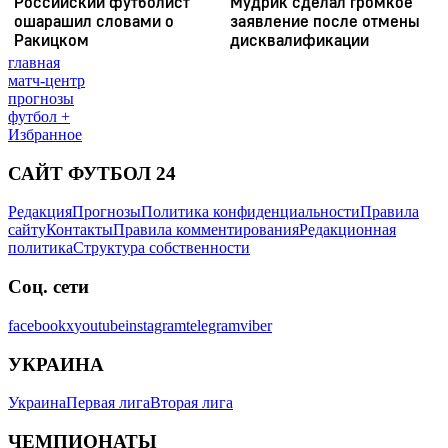
главная
матч-центр
прогнозы
футбол +
Избранное
САЙТ ФУТБОЛ 24
Редакция
Прогнозы
Политика конфиденциальности
Правила
сайту
Контакты
Правила комментирования
Редакционная
политика
Структура собственности
Соц. сети
facebook
x
youtube
instagram
telegram
viber
УКРАИНА
Украина
Первая лига
Вторая лига
ЧЕМПИОНАТЫ