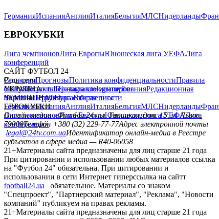
Германия
Испания
Англия
Италия
Бельгия
МЛС
Нидерланды
Фран
ЕВРОКУБКИ
Лига чемпионов
Лига Европы
Юношеская лига УЕФА
Лига
конференций
САЙТ ФУТБОЛ 24
Редакция
Соц. сети
Прогнозы
Политика конфиденциальности
Правила
сайту
facebook
УКРАИНА
Контакты
x
youtube
Правила комментирования
instagram
telegram
viber
Редакционная
политика
Украина
ЧЕМПИОНАТЫ
Первая лига
Структура собственности
Вторая лига
Германия
ЕВРОКУБКИ
Испания
Англия
Италия
Бельгия
МЛС
Нидерланды
Фран
Лига чемпионов
Онлайн-медиа «Футбол 24»
Лига Европы
пл. Галицкая, дом. 15, м. Львов,
Юношеская лига УЕФА
Лига
конференций
79008
Телефон +380 (32) 229-77-77
Адрес электронной почты
legal@24tv.com.ua
Идентификатор онлайн-медиа в Реестре
субъектов в сфере медиа — R40-06058
21+
Материалы сайта предназначены для лиц старше 21 года
При цитировании и использовании любых материалов ссылка
на "Футбол 24" обязательна. При цитировании и
использовании в сети Интернет гиперссылка на сайтт
football24.ua
обязательное. Материалы со знаком
"Спецпроект", "Партнерский материал", "Реклама", "Новости
компаний" публикуем на правах рекламы.
21+
Материалы сайта предназначены для лиц старше 21 года