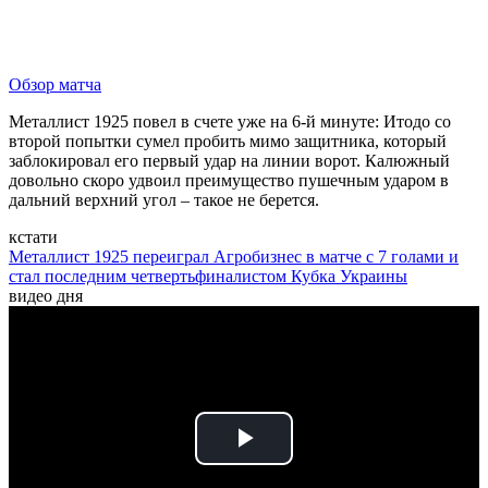
Обзор матча
Металлист 1925 повел в счете уже на 6-й минуте: Итодо со
второй попытки сумел пробить мимо защитника, который
заблокировал его первый удар на линии ворот. Калюжный
довольно скоро удвоил преимущество пушечным ударом в
дальний верхний угол – такое не берется.
кстати
Металлист 1925 переиграл Агробизнес в матче с 7 голами и
стал последним четвертьфиналистом Кубка Украины
видео дня
Play