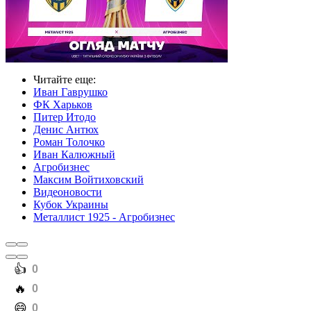
Читайте еще
:
Иван Гаврушко
ФК Харьков
Питер Итодо
Денис Антюх
Роман Толочко
Иван Калюжный
Агробизнес
Максим Войтиховский
Видеоновости
Кубок Украины
Металлист 1925 - Агробизнес
️👍
0
️🔥
0
️😄
0