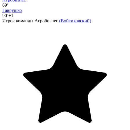
69’
Гаврушко
90’+1
Игрок команды Агробизнес
(Войтиховский)