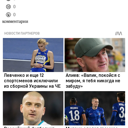
️😢
0
️🤬
0
комментарии