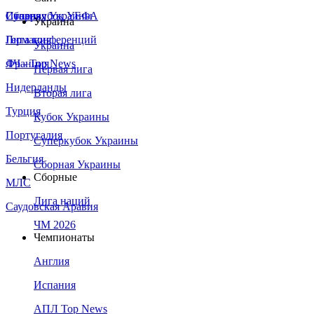
Сборная Украины
Италия
Суперкубок УЕФА
Украина
Германия
Лига конференций
Украина
Франция
ЛЧ - Top News
Первая лига
Нидерланды
Вторая лига
Турция
Кубок Украины
Португалия
Суперкубок Украины
Бельгия
Сборная Украины
Сборные
МЛС
Лига наций
Саудовская Аравия
ЧМ 2026
Чемпионаты
Англия
Испания
АПЛ Top News