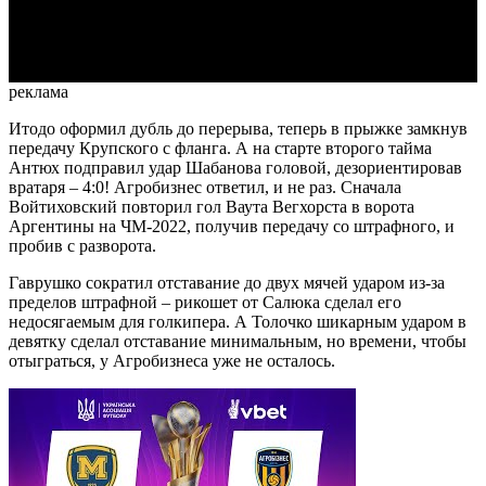
Video
реклама
Итодо оформил дубль до перерыва, теперь в прыжке замкнув
передачу Крупского с фланга. А на старте второго тайма
Антюх подправил удар Шабанова головой, дезориентировав
вратаря – 4:0! Агробизнес ответил, и не раз. Сначала
Войтиховский повторил гол Ваута Вегхорста в ворота
Аргентины на ЧМ-2022, получив передачу со штрафного, и
пробив с разворота.
Гаврушко сократил отставание до двух мячей ударом из-за
пределов штрафной – рикошет от Салюка сделал его
недосягаемым для голкипера. А Толочко шикарным ударом в
девятку сделал отставание минимальным, но времени, чтобы
отыграться, у Агробизнеса уже не осталось.