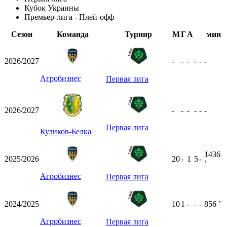
Кубок Украины
Премьер-лига - Плей-офф
Сезон
Команда
Турнир
М
Г
А
мин
2026/2027
-
-
-
-
-
-
Агробизнес
Первая лига
2026/2027
-
-
-
-
-
-
Первая лига
Куликов-Белка
1436
2025/2026
20
-
1
5
-
ʼ
Агробизнес
Первая лига
2024/2025
10
1
-
-
-
856
ʼ
Агробизнес
Первая лига