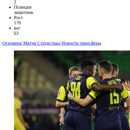
2
Позиция
защитник
Рост
170
вес
63
Основное
Матчи
Статистика
Новости
трансферы