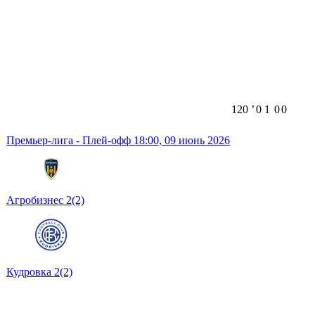
120
ʼ
0
1
0
0
Премьер-лига - Плей-офф
18:00,
09 июнь 2026
Агробизнес
2
(2)
Кудровка
2
(2)