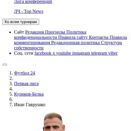
Лига конференций
ЛЧ - Top News
Ко всем турнирам
Сайт
Редакция
Прогнозы
Политика
конфиденциальности
Правила сайту
Контакты
Правила
комментирования
Редакционная политика
Структура
собственности
Соц. сети
facebook
x
youtube
instagram
telegram
viber
Футбол 24
Первая лига
Куликов-Белка
Иван Гаврушко