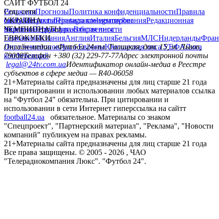
САЙТ ФУТБОЛ 24
Редакция
Соц. сети
Прогнозы
Политика конфиденциальности
Правила
сайту
facebook
УКРАИНА
Контакты
x
youtube
Правила комментирования
instagram
telegram
viber
Редакционная
политика
Украина
ЧЕМПИОНАТЫ
Первая лига
Структура собственности
Вторая лига
Германия
ЕВРОКУБКИ
Испания
Англия
Италия
Бельгия
МЛС
Нидерланды
Фран
Лига чемпионов
Онлайн-медиа «Футбол 24»
Лига Европы
пл. Галицкая, дом. 15, м. Львов,
Юношеская лига УЕФА
Лига
конференций
79008
Телефон +380 (32) 229-77-77
Адрес электронной почты
legal@24tv.com.ua
Идентификатор онлайн-медиа в Реестре
субъектов в сфере медиа — R40-06058
21+
Материалы сайта предназначены для лиц старше 21 года
При цитировании и использовании любых материалов ссылка
на "Футбол 24" обязательна. При цитировании и
использовании в сети Интернет гиперссылка на сайтт
football24.ua
обязательное. Материалы со знаком
"Спецпроект", "Партнерский материал", "Реклама", "Новости
компаний" публикуем на правах рекламы.
21+
Материалы сайта предназначены для лиц старше 21 года
Все права защищены. © 2005 -
2026
, ЧАО
"Телерадиокомпания Люкс". "Футбол 24".