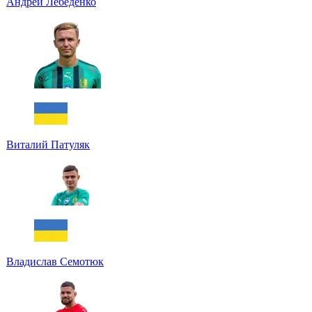
Андрей Лебеденко
Виталий Патуляк
Владислав Семотюк