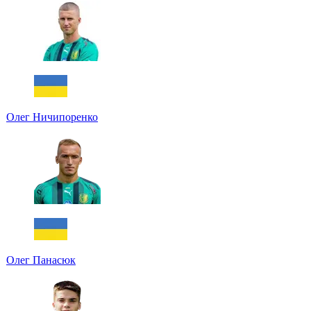
Олег Ничипоренко
Олег Панасюк