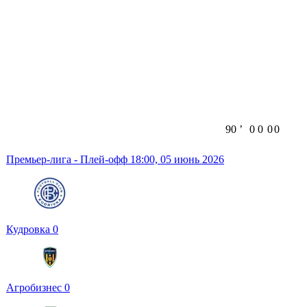
90
ʼ
0
0
0
0
Премьер-лига - Плей-офф
18:00,
05 июнь 2026
Кудровка
0
Агробизнес
0