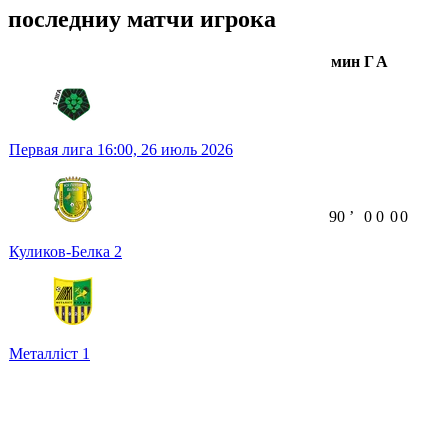
последниу матчи игрока
мин
Г
А
Первая лига
16:00,
26 июль 2026
90
ʼ
0
0
0
0
Куликов-Белка
2
Металліст
1