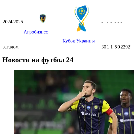
2024/2025
-
-
-
-
-
-
Агробизнес
Кубок Украины
загалом
30
1
1
5
0
2292ʼ
Новости на футбол 24