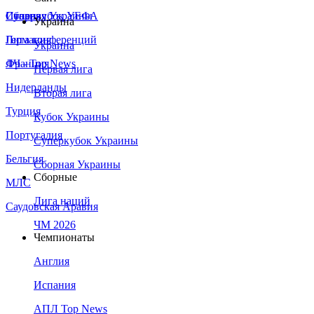
Сборная Украины
Италия
Суперкубок УЕФА
Украина
Германия
Лига конференций
Украина
Франция
ЛЧ - Top News
Первая лига
Нидерланды
Вторая лига
Турция
Кубок Украины
Португалия
Суперкубок Украины
Бельгия
Сборная Украины
Сборные
МЛС
Лига наций
Саудовская Аравия
ЧМ 2026
Чемпионаты
Англия
Испания
АПЛ Top News