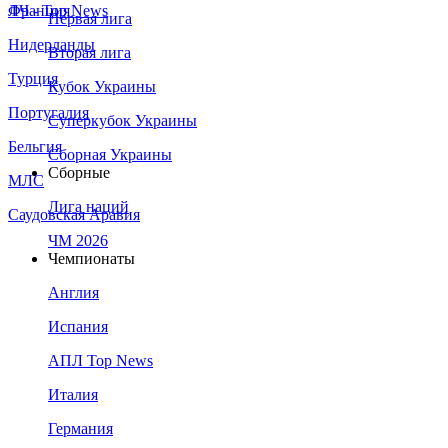
Франция
ЛЧ - Top News
Первая лига
Нидерланды
Вторая лига
Турция
Кубок Украины
Португалия
Суперкубок Украины
Бельгия
Сборная Украины
Сборные
МЛС
Лига наций
Саудовская Аравия
ЧМ 2026
Чемпионаты
Англия
Испания
АПЛ Top News
Италия
Германия