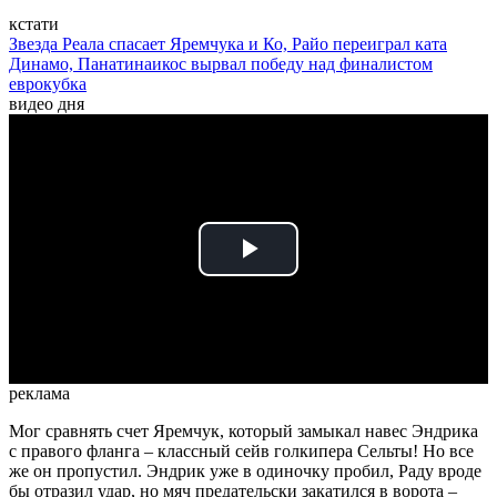
кстати
Звезда Реала спасает Яремчука и Ко, Райо переиграл ката
Динамо, Панатинаикос вырвал победу над финалистом
еврокубка
видео дня
Play
Video
реклама
Мог сравнять счет Яремчук, который замыкал навес Эндрика
с правого фланга – классный сейв голкипера Сельты! Но все
же он пропустил. Эндрик уже в одиночку пробил, Раду вроде
бы отразил удар, но мяч предательски закатился в ворота –