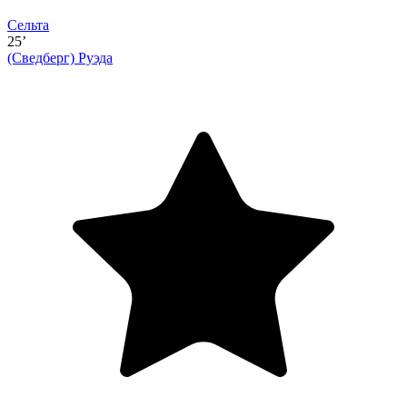
Сельта
25’
(Сведберг)
Руэда