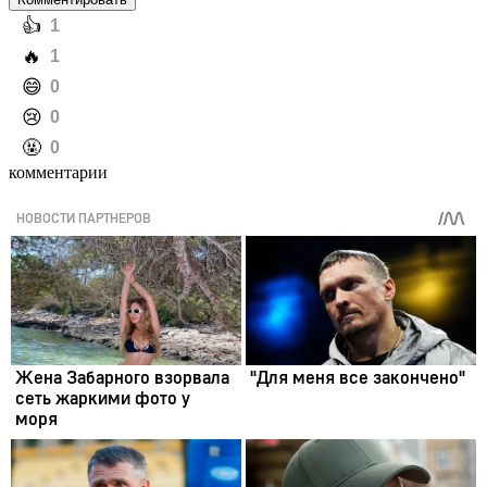
️👍
1
️🔥
1
️😄
0
️😢
0
️🤬
0
комментарии