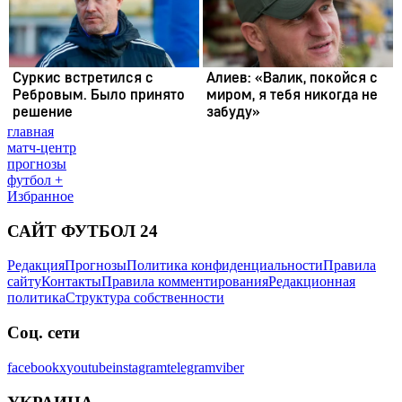
главная
матч-центр
прогнозы
футбол +
Избранное
САЙТ ФУТБОЛ 24
Редакция
Прогнозы
Политика конфиденциальности
Правила
сайту
Контакты
Правила комментирования
Редакционная
политика
Структура собственности
Соц. сети
facebook
x
youtube
instagram
telegram
viber