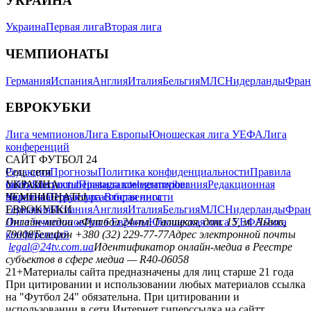
УКРАИНА
Украина
Первая лига
Вторая лига
ЧЕМПИОНАТЫ
Германия
Испания
Англия
Италия
Бельгия
МЛС
Нидерланды
Фран
ЕВРОКУБКИ
Лига чемпионов
Лига Европы
Юношеская лига УЕФА
Лига
конференций
САЙТ ФУТБОЛ 24
Редакция
Соц. сети
Прогнозы
Политика конфиденциальности
Правила
сайту
facebook
УКРАИНА
Контакты
x
youtube
Правила комментирования
instagram
telegram
viber
Редакционная
политика
Украина
ЧЕМПИОНАТЫ
Первая лига
Структура собственности
Вторая лига
Германия
ЕВРОКУБКИ
Испания
Англия
Италия
Бельгия
МЛС
Нидерланды
Фран
Лига чемпионов
Онлайн-медиа «Футбол 24»
Лига Европы
пл. Галицкая, дом. 15, м. Львов,
Юношеская лига УЕФА
Лига
конференций
79008
Телефон +380 (32) 229-77-77
Адрес электронной почты
legal@24tv.com.ua
Идентификатор онлайн-медиа в Реестре
субъектов в сфере медиа — R40-06058
21+
Материалы сайта предназначены для лиц старше 21 года
При цитировании и использовании любых материалов ссылка
на "Футбол 24" обязательна. При цитировании и
использовании в сети Интернет гиперссылка на сайтт