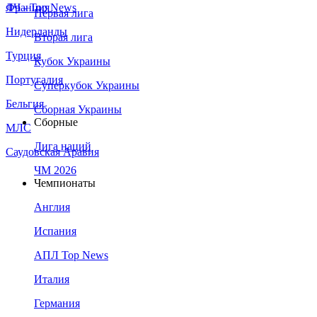
Франция
ЛЧ - Top News
Первая лига
Нидерланды
Вторая лига
Турция
Кубок Украины
Португалия
Суперкубок Украины
Бельгия
Сборная Украины
Сборные
МЛС
Лига наций
Саудовская Аравия
ЧМ 2026
Чемпионаты
Англия
Испания
АПЛ Top News
Италия
Германия