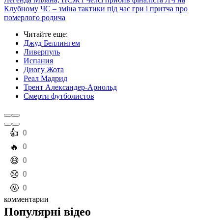
Клубному ЧС – зміна тактики під час гри і притча про
померлого родича
Читайте еще
:
Джуд Беллингем
Ливерпуль
Испания
Диогу Жота
Реал Мадрид
Трент Александер-Арнольд
Смерти футболистов
️👍
0
️🔥
0
️😄
0
️😢
0
️🤬
0
комментарии