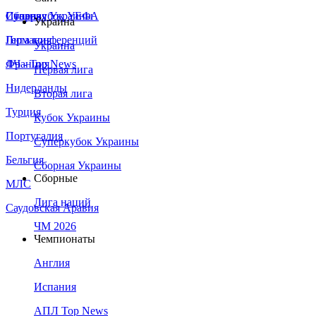
Сборная Украины
Италия
Суперкубок УЕФА
Украина
Германия
Лига конференций
Украина
Франция
ЛЧ - Top News
Первая лига
Нидерланды
Вторая лига
Турция
Кубок Украины
Португалия
Суперкубок Украины
Бельгия
Сборная Украины
Сборные
МЛС
Лига наций
Саудовская Аравия
ЧМ 2026
Чемпионаты
Англия
Испания
АПЛ Top News