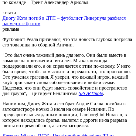
по команде – Трент Александер-Арнольд.
кстати
Диогу Жота погиб в ДТП – футболист Ливерпуля разбился
насмерть с братом
реклама
Футболист Реала признался, что эта новость глубоко потрясла
его товарища по сборной Англии.
"Это был очень тяжелый день для него. Они были вместе в
команде на протяжении пяти лет. Мы как команда
поддерживали его, а он справляется с этим по-своему. У него
было время, чтобы осмыслить и пережить то, что произошло.
Это ужасная трагедия. Я уверен, что каждый игрок, каждый
клуб присылает слова соболезнования и любви семье.
Надеемся, что они будут иметь спокойствие и пространство
для траура", – цитирует Беллингема
SPORTbible
.
Напомним, Диогу Жота и его брат Андре Силва погибли в
автокатастрофе ночью 3 июля на севере Испании. По
предварительным данным полиции, Lamborghini Huracan, в
котором находились братья, вылетел с дороги из-за разрыва
шины во время обгона, а затем загорелся.
Легенда Мілана, ПСЖ і Челсі прибив фіналіста ЛЧ на