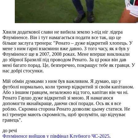
Хвиля додаткової слави не вибила землю з-під ніг лідера
Флуміненсе. Він і тут намагається подати все так, що це
більше заслуга тренера: "Ренато – дуже відкритий хлопець. У
мене з ним гарні взаємини вже давно. З того часу, як я був у
Флуміненсе ще в 2007, 2008 роках. Мене вперше викликали
до збірної Бразилії під проводом Ренато. За ці роки він дав
мені багато порад. Це, безперечно, покращує тебе як гравця. У
нас добрі стосунки.
Мій обмін думками з ним був важливим. Я думаю, що у
футболі нормально, коли тренер відкритий зі своїм капітаном.
Або з іншим гравцем, незалежно від того, капітан він чи ні.
Ренато Гаушо дуже відкритий зі мною. Я намагаюся
допомогти якнайкраще, даючи свої поради. Ось як я все
роблю. Скромна сторона Ренато дозволяє цьому статися. Не
всі тренери мають скромність, щоб зрозуміти, що відчуває
гравець".
до речі
Флуміненсе вийшов у півфінал Клубного ЧС-2025,