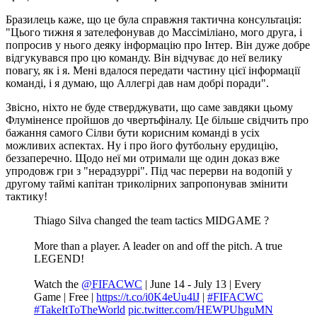
Бразилець каже, що це була справжня тактична консультація:
"Цього тижня я зателефонував до Массіміліано, мого друга, і
попросив у нього деяку інформацію про Інтер. Він дуже добре
відгукувався про цю команду. Він відчуває до неї велику
повагу, як і я. Мені вдалося передати частину цієї інформації
команді, і я думаю, що Аллегрі дав нам добрі поради".
Звісно, ніхто не буде стверджувати, що саме завдяки цьому
Флуміненсе пройшов до чвертьфіналу. Це більше свідчить про
бажання самого Сілви бути корисним команді в усіх
можливих аспектах. Ну і про його футбольну ерудицію,
беззаперечно. Щодо неї ми отримали ще один доказ вже
упродовж гри з "нерадзуррі". Під час перерви на водопій у
другому таймі капітан триколірних запропонував змінити
тактику!
Thiago Silva changed the team tactics MIDGAME ?
More than a player. A leader on and off the pitch. A true
LEGEND!
Watch the
@FIFACWC
| June 14 - July 13 | Every
Game | Free |
https://t.co/i0K4eUu4lJ
|
#FIFACWC
#TakeItToTheWorld
pic.twitter.com/HEWPUhguMN