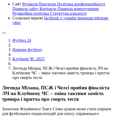
Сайт
Редакція
Прогнози
Політика конфіденційності
Правила сайту
Контакти
Правила коментування
Редакційна політика
Структура власності
Соціальні мережі
facebook
x
youtube
instagram
telegram
viber
Футбол 24
Новини футболу
Клубний ЧС-2025
Легенда Мілана, ПСЖ і Челсі прибив фіналіста ЛЧ на
Клубному ЧС – зміна тактики замість тренера і притча
про смерть тестя
Легенда Мілана, ПСЖ і Челсі прибив фіналіста
ЛЧ на Клубному ЧС – зміна тактики замість
тренера і притча про смерть тестя
Захисник Флуміненсе Тьягу Сілва цілком може стати взірцем
для футбольних енциклопедій для опису справжнього