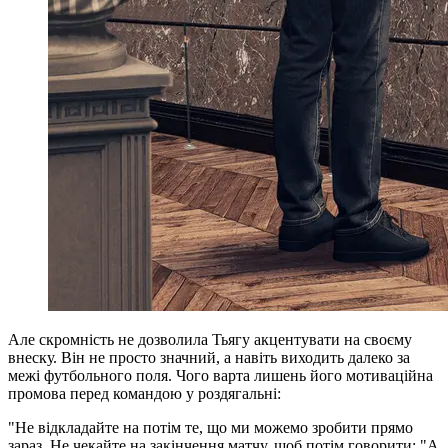
Але скромність не дозволила Тьягу акцентувати на своєму
внеску. Він не просто значний, а навіть виходить далеко за
межі футбольного поля. Чого варта лишень його мотиваційна
промова перед командою у роздягальні:
"Не відкладайте на потім те, що ми можемо зробити прямо
зараз. Не чекайте на закінчення матчу, щоб потім говорити: "А