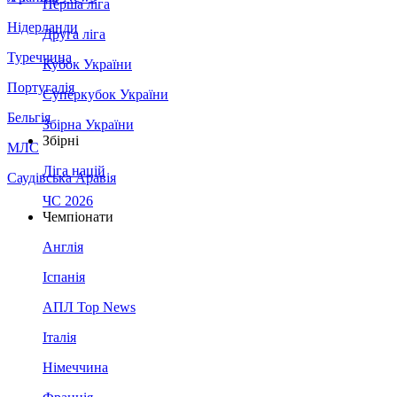
Перша ліга
Нідерланди
Друга ліга
Туреччина
Кубок України
Португалія
Суперкубок України
Бельгія
Збірна України
Збірні
МЛС
Ліга націй
Саудівська Аравія
ЧС 2026
Чемпіонати
Англія
Іспанія
АПЛ Top News
Італія
Німеччина