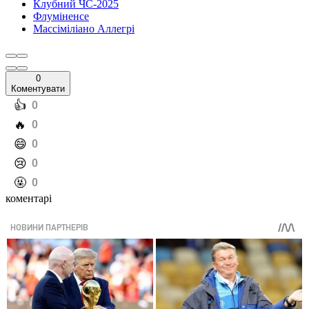
Клубний ЧС-2025
Флуміненсе
Массіміліано Аллегрі
0
Коментувати
️👍
0
️🔥
0
️😄
0
️😢
0
️🤬
0
коментарі