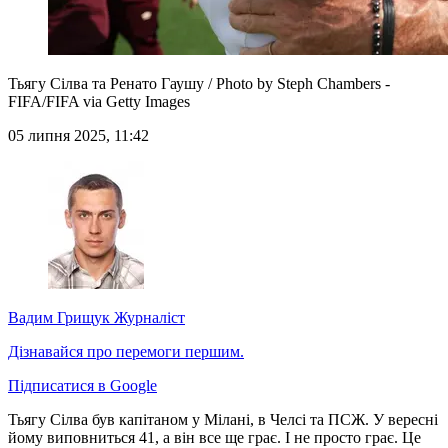
Тьягу Сілва та Ренато Гаушу / Photo by Steph Chambers -
FIFA/FIFA via Getty Images
05 липня 2025, 11:42
Вадим Грищук
Журналіст
Дізнавайся про перемоги першим.
Підписатися в Google
Тьягу Сілва був капітаном у Мілані, в Челсі та ПСЖ. У вересні
йому виповниться 41, а він все ще грає. І не просто грає. Це