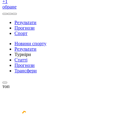
+
1
обране
Результати
Прогнози
Спорт
Новини спорту
Результати
Турніри
Статті
Прогнози
Трансфери
топ