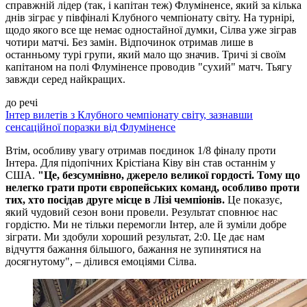
справжній лідер (так, і капітан теж) Флуміненсе, який за кілька
днів зіграє у півфіналі Клубного чемпіонату світу. На турнірі,
щодо якого все ще немає одностайної думки, Сілва уже зіграв
чотири матчі. Без замін. Відпочинок отримав лише в
останньому турі групи, який мало що значив. Тричі зі своїм
капітаном на полі Флуміненсе проводив "сухий" матч. Тьягу
завжди серед найкращих.
до речі
Інтер вилетів з Клубного чемпіонату світу, зазнавши
сенсаційної поразки від Флуміненсе
Втім, особливу увагу отримав поєдинок 1/8 фіналу проти
Інтера. Для підопічних Крістіана Ківу він став останнім у
США.
"Це, безсумнівно, джерело великої гордості. Тому що
нелегко грати проти європейських команд, особливо проти
тих, хто посідав друге місце в Лізі чемпіонів.
Це показує,
який чудовий сезон вони провели. Результат сповнює нас
гордістю. Ми не тільки перемогли Інтер, але й зуміли добре
зіграти. Ми здобули хороший результат, 2:0. Це дає нам
відчуття бажання більшого, бажання не зупинятися на
досягнутому", – ділився емоціями Сілва.