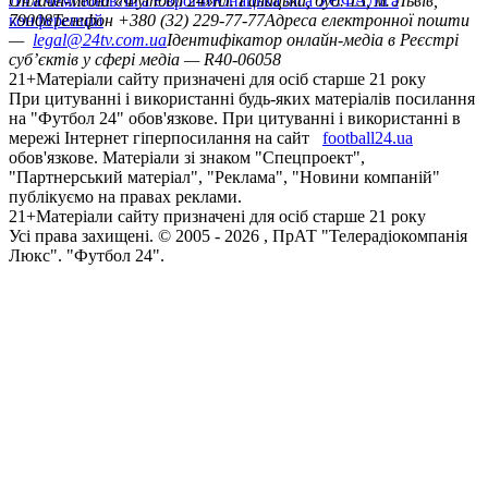
Ліга чемпіонів
Онлайн-медіа «Футбол 24»
Ліга Європи
Юнацька ліга УЄФА
пл. Галицька, буд. 15, м. Львів,
Ліга
конференцій
79008
Телефон +380 (32) 229-77-77
Адреса електронної пошти
—
legal@24tv.com.ua
Ідентифікатор онлайн-медіа в Реєстрі
суб’єктів у сфері медіа — R40-06058
21+
Матеріали сайту призначені для осіб старше 21 року
При цитуванні і використанні будь-яких матеріалів посилання
на "Футбол 24" обов'язкове. При цитуванні і використанні в
мережі Інтернет гіперпосилання на сайт
football24.ua
обов'язкове. Матеріали зі знаком "Спецпроект",
"Партнерський матеріал", "Реклама", "Новини компаній"
публікуємо на правах реклами.
21+
Матеріали сайту призначені для осіб старше 21 року
Усi права захищенi. © 2005 -
2026
, ПрАТ "Телерадіокомпанія
Люкс". "Футбол 24".