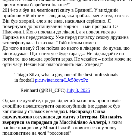
що ми могли б зробити інакше?"
2014-го я був на чемпіонаті світу в Бразилії. У вихідний
прийшов мій вітчим – людина, яка зробила мене тим, хто я є.
Він був хворий, але я не знав, наскільки серйозно. Я
повернувся до розташування збірної – і ми програли 1:7
Німеччині. Його поклали до лікарні, а я повернувся до
Парижа на передсезонку. Уже перед початку сезону дружина
зателефонувала і сказала: "Твій вітчим помер..."
До чого я веду? Я не поїхав до нього в лікарню, бо думав, що
він видужає. Що з ним усе буде гаразд... Не відкладайте на
потім те, що можна зробити зараз. Не чекайте – потім може не
бути часу. Нехай Бог благословить нас. Уперед!"
Thiago Silva, what a guy, one of the best professionals
in football
pic.twitter.com/LJc58ovxPz
— Reinhard (@RH_CFC)
July 3, 2025
Однак не думайте, що досвідчений захисник просто вміє
емоційно налаштовувати одноклубників (не дарма ж був
капітаном у стількох командах).
Насправді Сілва
скрупульозно готувався до матчу з Інтером. Він навіть
звернувся за порадами до Массіміліано Аллегрі
, з яким
раніше працював у Мілані і який з нового сезону знову
працюватиме на чолі "россонері".