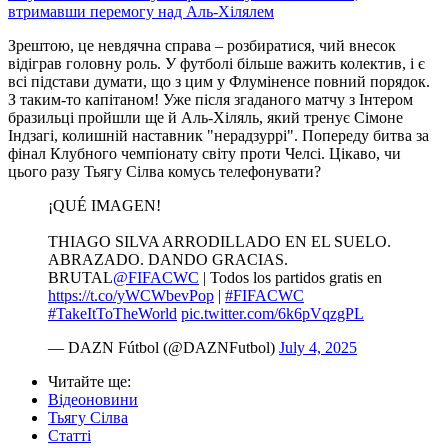
втримавши перемогу над Аль-Хілялем
Зрештою, це невдячна справа – розбиратися, чий внесок
відіграв головну роль. У футболі більше важить колектив, і є
всі підстави думати, що з цим у Флуміненсе повний порядок.
З таким-то капітаном! Уже після згаданого матчу з Інтером
бразильці пройшли ще й Аль-Хіляль, який тренує Сімоне
Індзагі, колишній наставник "нерадзуррі". Попереду битва за
фінал Клубного чемпіонату світу проти Челсі. Цікаво, чи
цього разу Тьягу Сілва комусь телефонувати?
¡QUÉ IMAGEN!
THIAGO SILVA ARRODILLADO EN EL SUELO.
ABRAZADO. DANDO GRACIAS.
BRUTAL
@FIFACWC
| Todos los partidos gratis en
https://t.co/yWCWbevPop
|
#FIFACWC
#TakeItToTheWorld
pic.twitter.com/6k6pVqzgPL
— DAZN Fútbol (@DAZNFutbol)
July 4, 2025
Читайте ще
:
Відеоновини
Тьягу Сілва
Статті