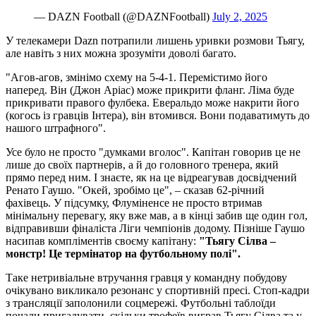
— DAZN Football (@DAZNFootball)
July 2, 2025
У телекамери Dazn потрапили лишень уривки розмови Тьягу,
але навіть з них можна зрозуміти доволі багато.
"Агов-агов, змінімо схему на 5-4-1. Перемістимо його
наперед. Він (Джон Аріас) може прикрити фланг. Ліма буде
прикривати правого фулбека. Еверальдо може накрити його
(когось із гравців Інтера), він втомився. Вони подаватимуть до
нашого штрафного".
Усе було не просто "думками вголос". Капітан говорив це не
лише до своїх партнерів, а й до головного тренера, який
прямо перед ним. І знаєте, як на це відреагував досвідчений
Ренато Гаушо. "Окей, зробімо це", – сказав 62-річний
фахівець. У підсумку, Флуміненсе не просто втримав
мінімальну перевагу, яку вже мав, а в кінці забив ще один гол,
відправивши фіналіста Ліги чемпіонів додому. Пізніше Гаушо
насипав компліментів своєму капітану:
"Тьягу Сілва –
монстр! Це термінатор на футбольному полі".
Таке нетривіальне втручання гравця у командну побудову
очікувано викликало резонанс у спортивній пресі. Стоп-кадри
з трансляції заполонили соцмережі. Футбольні таблоїди
почали пригадувати, скільки трофеїв виграв Тьягу Сілва та у