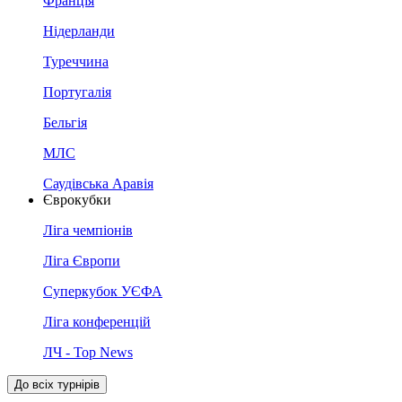
Франція
Нідерланди
Туреччина
Португалія
Бельгія
МЛС
Саудівська Аравія
Єврокубки
Ліга чемпіонів
Ліга Європи
Суперкубок УЄФА
Ліга конференцій
ЛЧ - Top News
До всіх турнірів