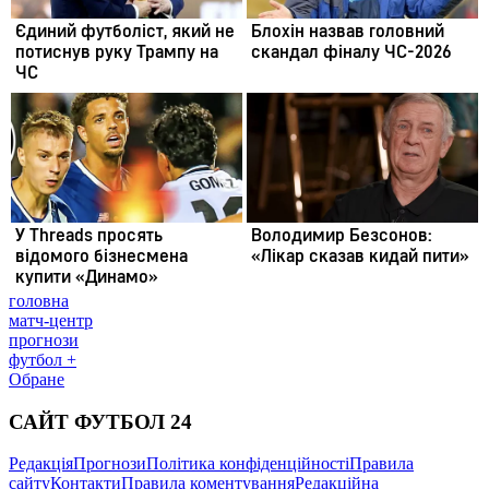
головна
матч-центр
прогнози
футбол +
Обране
САЙТ ФУТБОЛ 24
Редакція
Прогнози
Політика конфіденційності
Правила
сайту
Контакти
Правила коментування
Редакційна