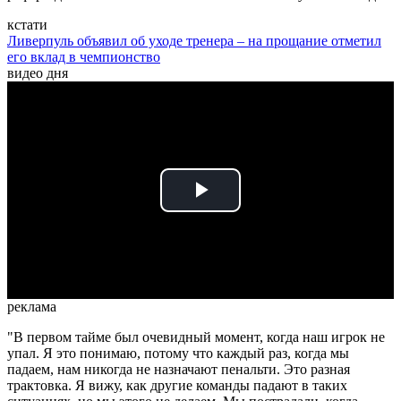
кстати
Ливерпуль объявил об уходе тренера – на прощание отметил
его вклад в чемпионство
видео дня
Play
Video
реклама
"В первом тайме был очевидный момент, когда наш игрок не
упал. Я это понимаю, потому что каждый раз, когда мы
падаем, нам никогда не назначают пенальти. Это разная
трактовка. Я вижу, как другие команды падают в таких