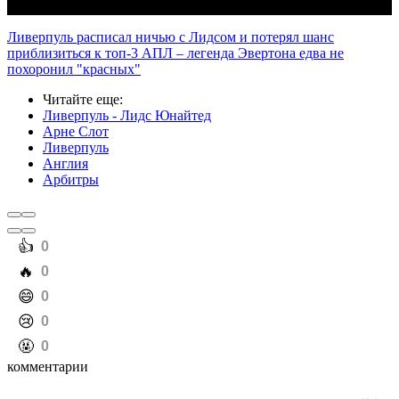
Ливерпуль расписал ничью с Лидсом и потерял шанс
приблизиться к топ-3 АПЛ – легенда Эвертона едва не
похоронил "красных"
Читайте еще
:
Ливерпуль - Лидс Юнайтед
Арне Слот
Ливерпуль
Англия
Арбитры
️👍
0
️🔥
0
️😄
0
️😢
0
️🤬
0
комментарии