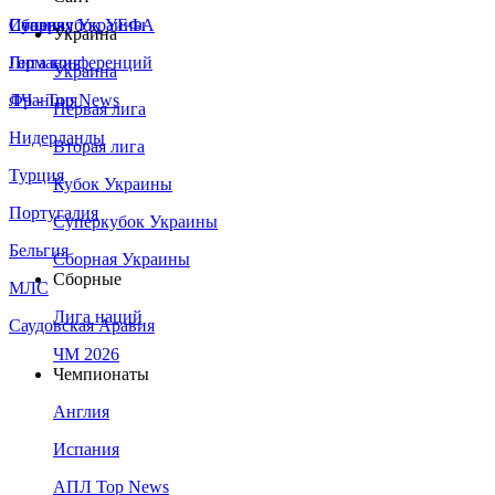
Сборная Украины
Италия
Суперкубок УЕФА
Украина
Германия
Лига конференций
Украина
Франция
ЛЧ - Top News
Первая лига
Нидерланды
Вторая лига
Турция
Кубок Украины
Португалия
Суперкубок Украины
Бельгия
Сборная Украины
Сборные
МЛС
Лига наций
Саудовская Аравия
ЧМ 2026
Чемпионаты
Англия
Испания
АПЛ Top News