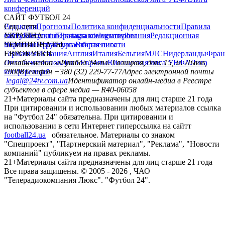
конференций
САЙТ ФУТБОЛ 24
Редакция
Соц. сети
Прогнозы
Политика конфиденциальности
Правила
сайту
facebook
УКРАИНА
Контакты
x
youtube
Правила комментирования
instagram
telegram
viber
Редакционная
политика
Украина
ЧЕМПИОНАТЫ
Первая лига
Структура собственности
Вторая лига
Германия
ЕВРОКУБКИ
Испания
Англия
Италия
Бельгия
МЛС
Нидерланды
Фран
Лига чемпионов
Онлайн-медиа «Футбол 24»
Лига Европы
пл. Галицкая, дом. 15, м. Львов,
Юношеская лига УЕФА
Лига
конференций
79008
Телефон +380 (32) 229-77-77
Адрес электронной почты
legal@24tv.com.ua
Идентификатор онлайн-медиа в Реестре
субъектов в сфере медиа — R40-06058
21+
Материалы сайта предназначены для лиц старше 21 года
При цитировании и использовании любых материалов ссылка
на "Футбол 24" обязательна. При цитировании и
использовании в сети Интернет гиперссылка на сайтт
football24.ua
обязательное. Материалы со знаком
"Спецпроект", "Партнерский материал", "Реклама", "Новости
компаний" публикуем на правах рекламы.
21+
Материалы сайта предназначены для лиц старше 21 года
Все права защищены. © 2005 -
2026
, ЧАО
"Телерадиокомпания Люкс". "Футбол 24".