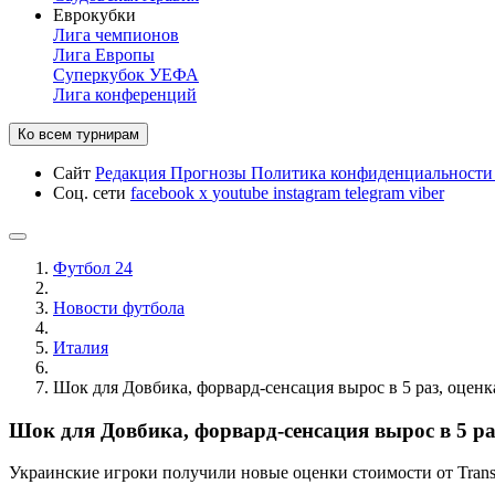
Еврокубки
Лига чемпионов
Лига Европы
Суперкубок УЕФА
Лига конференций
Ко всем турнирам
Сайт
Редакция
Прогнозы
Политика конфиденциальност
Соц. сети
facebook
x
youtube
instagram
telegram
viber
Футбол 24
Новости футбола
Италия
Шок для Довбика, форвард-сенсация вырос в 5 раз, оцен
Шок для Довбика, форвард-сенсация вырос в 5 ра
Украинские игроки получили новые оценки стоимости от Transf