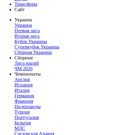
Трансферы
Сайт
Украина
Украина
Первая лига
Вторая лига
Кубок Украины
Суперкубок Украины
Сборная Украины
Сборные
Лига наций
ЧМ 2026
Чемпионаты
Англия
Испания
Италия
Германия
Франция
Нидерланды
Турция
Португалия
Бельгия
МЛС
Саудовская Аравия