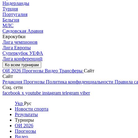
Нидерланды
Турция
Португалия
Бельгия
МЛС
Саудовская Аравия
Еврокубки
Лига чемпионов
Лига Европы
Суперкубок УЕФА
Лига конференций
Ко всем турнирам
ОИ 2026
Прогнозы
Видео
Трансферы
Сайт
Сайт
Редакция
Прогнозы
Политика конфиденциальности
Правила с
Соц. сети
facebook
x
youtube
instagram
telegram
viber
Укр
Рус
Новости спорта
Результаты
Турниры
ОИ 2026
Прогнозы
Видео