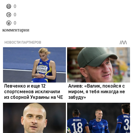
️😄
0
️😢
0
️🤬
0
комментарии