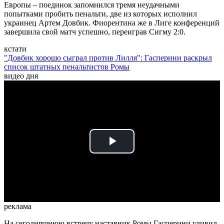
Европы – поединок запомнился тремя неудачными
попытками пробить пенальти, две из которых исполнил
украинец Артем Довбик. Фиорентина же в Лиге конференций
завершила свой матч успешно, переиграв Сигму 2:0.
кстати
"Довбик хорошо сыграл против Лилля": Гасперини раскрыл
список штатных пенальтистов Ромы
видео дня
Play
Video
реклама
На сегодняшнюю встречу наставник Ромы Гасперини удивил,