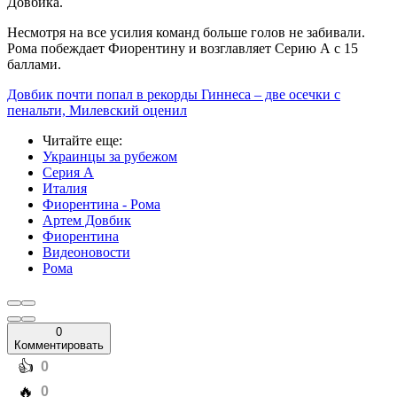
Довбика.
Несмотря на все усилия команд больше голов не забивали.
Рома побеждает Фиорентину и возглавляет Серию А с 15
баллами.
Довбик почти попал в рекорды Гиннеса – две осечки с
пенальти, Милевский оценил
Читайте еще
:
Украинцы за рубежом
Серия А
Италия
Фиорентина - Рома
Артем Довбик
Фиорентина
Видеоновости
Рома
0
Комментировать
️👍
0
️🔥
0