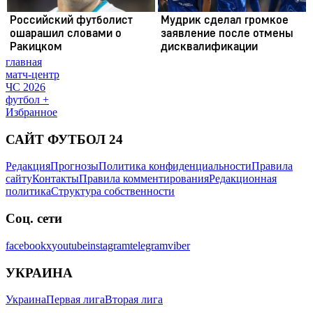
главная
матч-центр
ЧС 2026
футбол +
Избранное
САЙТ ФУТБОЛ 24
Редакция
Прогнозы
Политика конфиденциальности
Правила
сайту
Контакты
Правила комментирования
Редакционная
политика
Структура собственности
Соц. сети
facebook
x
youtube
instagram
telegram
viber
УКРАИНА
Украина
Первая лига
Вторая лига