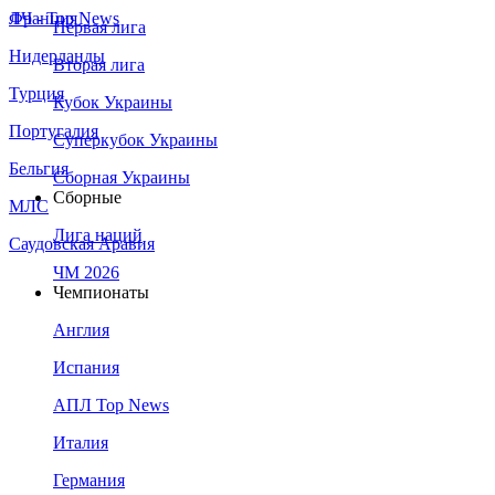
Франция
ЛЧ - Top News
Первая лига
Нидерланды
Вторая лига
Турция
Кубок Украины
Португалия
Суперкубок Украины
Бельгия
Сборная Украины
Сборные
МЛС
Лига наций
Саудовская Аравия
ЧМ 2026
Чемпионаты
Англия
Испания
АПЛ Top News
Италия
Германия