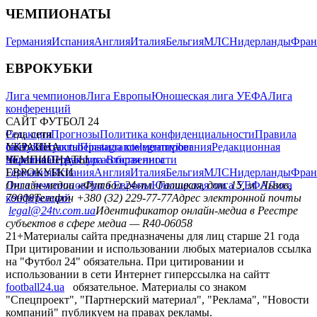
ЧЕМПИОНАТЫ
Германия
Испания
Англия
Италия
Бельгия
МЛС
Нидерланды
Фран
ЕВРОКУБКИ
Лига чемпионов
Лига Европы
Юношеская лига УЕФА
Лига
конференций
САЙТ ФУТБОЛ 24
Редакция
Соц. сети
Прогнозы
Политика конфиденциальности
Правила
сайту
facebook
УКРАИНА
Контакты
x
youtube
Правила комментирования
instagram
telegram
viber
Редакционная
политика
Украина
ЧЕМПИОНАТЫ
Первая лига
Структура собственности
Вторая лига
Германия
ЕВРОКУБКИ
Испания
Англия
Италия
Бельгия
МЛС
Нидерланды
Фран
Лига чемпионов
Онлайн-медиа «Футбол 24»
Лига Европы
пл. Галицкая, дом. 15, м. Львов,
Юношеская лига УЕФА
Лига
конференций
79008
Телефон +380 (32) 229-77-77
Адрес электронной почты
legal@24tv.com.ua
Идентификатор онлайн-медиа в Реестре
субъектов в сфере медиа — R40-06058
21+
Материалы сайта предназначены для лиц старше 21 года
При цитировании и использовании любых материалов ссылка
на "Футбол 24" обязательна. При цитировании и
использовании в сети Интернет гиперссылка на сайтт
football24.ua
обязательное. Материалы со знаком
"Спецпроект", "Партнерский материал", "Реклама", "Новости
компаний" публикуем на правах рекламы.