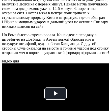
выпустив Довбика с первых минут. Начало матча получилось
сложным для римлян: уже на 14-й минуте Фиорентина
открыла счет. Потеря мяча в центре поля привела к
стремительному прорыву Кина в штрафную, где он обыграл
Н'Дика и мощным ударом в дальний угол не оставил Свилару
никаких шансов на сейв.
Но Рома быстро отреагировала. Коне сделал передачу в
штрафную на Довбика, и Артем пяткой сбросил мяч в
полукруг штрафной, куда набегал Бальданци. С другой
стороны Суле оказался на высоте и точным ударом под стойку
отправил мяч в ворота – украинский форвард оформил ассист!
видео дня
Play
Video