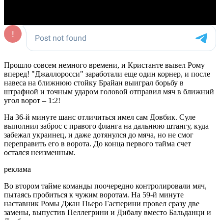
Прошло совсем немного времени, и Кристанте вывел Рому
вперед! "Джаллоросси" заработали еще один корнер, и после
навеса на ближнюю стойку Брайан выиграл борьбу в
штрафной и точным ударом головой отправил мяч в ближний
угол ворот – 1:2!
На 36-й минуте шанс отличиться имел сам Довбик. Суле
выполнил заброс с правого фланга на дальнюю штангу, куда
забежал украинец, и даже дотянулся до мяча, но не смог
переправить его в ворота. До конца первого тайма счет
остался неизменным.
реклама
Во втором тайме команды поочередно контролировали мяч,
пытаясь пробиться к чужим воротам. На 59-й минуте
наставник Ромы Джан Пьеро Гасперини провел сразу две
замены, выпустив Пеллегрини и Дибалу вместо Бальданци и