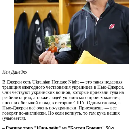
Кен Данейко
В Джерси есть Ukrainian Heritage Night — это такая недавняя
традиция ежегодного чествования украинцев в Нью-Джерси.
Они чествуют украинских воинов, которые приехали туда на
реабилитацию, а также людей украинского происхождения,
внесших большой вклад в историю США. Одним словом, в
Нью-Джерси всё очень по-украински. Приезжаешь — все
говорят по-английски. Но если копнуть, то там куча наших
(улыбается).
– Грозное трио "Юки-лайн" из "Бостон Брюинз" 50-х