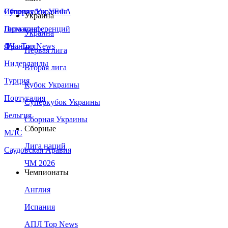
Сборная Украины
Италия
Суперкубок УЕФА
Украина
Германия
Лига конференций
Украина
Франция
ЛЧ - Top News
Первая лига
Нидерланды
Вторая лига
Турция
Кубок Украины
Португалия
Суперкубок Украины
Бельгия
Сборная Украины
Сборные
МЛС
Лига наций
Саудовская Аравия
ЧМ 2026
Чемпионаты
Англия
Испания
АПЛ Top News