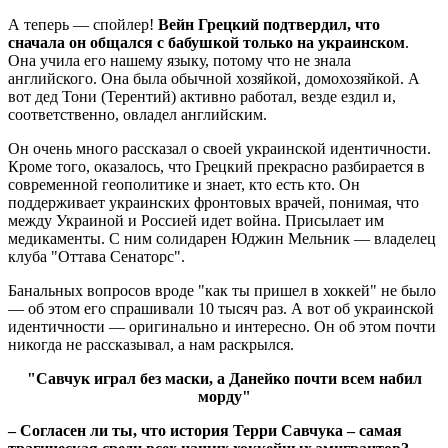
А теперь — спойлер!
Вейн Грецкий подтвердил, что
сначала он общался с бабушкой только на украинском
.
Она учила его нашему языку, потому что не знала
английского. Она была обычной хозяйкой, домохозяйкой. А
вот дед Тони (Терентий) активно работал, везде ездил и,
соответственно, овладел английским.
Он очень много рассказал о своей украинской идентичности.
Кроме того, оказалось, что Грецкий прекрасно разбирается в
современной геополитике и знает, кто есть кто. Он
поддерживает украинских фронтовых врачей, понимая, что
между Украиной и Россией идет война. Присылает им
медикаменты. С ним солидарен Юджин Мельник — владелец
клуба "Оттава Сенаторс".
Банальных вопросов вроде "как ты пришел в хоккей" не было
— об этом его спрашивали 10 тысяч раз. А вот об украинской
идентичности — оригинально и интересно. Он об этом почти
никогда не рассказывал, а нам раскрылся.
"Савчук играл без маски, а Данейко почти всем набил
морду"
– Согласен ли ты, что история Терри Савчука – самая