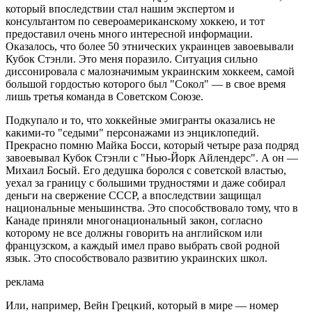
который впоследствии стал нашим экспертом и
консультантом по североамериканскому хоккею, и тот
предоставил очень много интересной информации.
Оказалось, что более 50 этнических украинцев завоевывали
Кубок Стэнли. Это меня поразило. Ситуация сильно
диссонировала с малозначимым украинским хоккеем, самой
большой гордостью которого был "Сокол" — в свое время
лишь третья команда в Советском Союзе.
Подкупало и то, что хоккейные эмигранты оказались не
какими-то "седыми" персонажами из энциклопедий.
Прекрасно помню Майка Босси, который четыре раза подряд
завоевывал Кубок Стэнли с "Нью-Йорк Айлендерс". А он —
Михаил Босый. Его дедушка боролся с советской властью,
уехал за границу с большими трудностями и даже собирал
деньги на свержение СССР, а впоследствии защищал
национальные меньшинства. Это способствовало тому, что в
Канаде приняли многонациональный закон, согласно
которому не все должны говорить на английском или
французском, а каждый имел право выбрать свой родной
язык. Это способствовало развитию украинских школ.
реклама
Или, например, Вейн Грецкий, который в мире — номер