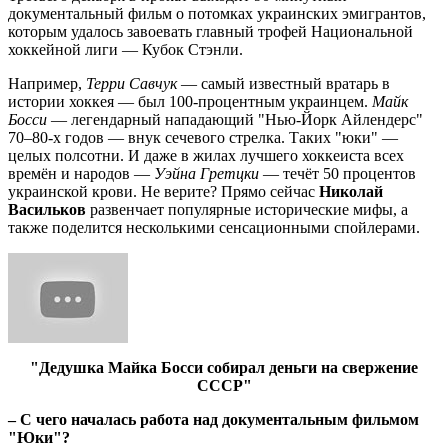
документальный фильм о потомках украинских эмигрантов,
которым удалось завоевать главный трофей Национальной
хоккейной лиги — Кубок Стэнли.
Например,
Терри Савчук
— самый известный вратарь в
истории хоккея — был 100-процентным украинцем.
Майк
Босси
— легендарный нападающий "Нью-Йорк Айлендерс"
70–80-х годов — внук сечевого стрелка. Таких "юки" —
целых полсотни. И даже в жилах лучшего хоккеиста всех
времён и народов —
Уэйна Гретцки
— течёт 50 процентов
украинской крови. Не верите? Прямо сейчас
Николай
Васильков
развенчает популярные исторические мифы, а
также поделится несколькими сенсационными спойлерами.
"Дедушка Майка Босси собирал деньги на свержение
СССР"
– С чего началась работа над документальным фильмом
"Юки"?