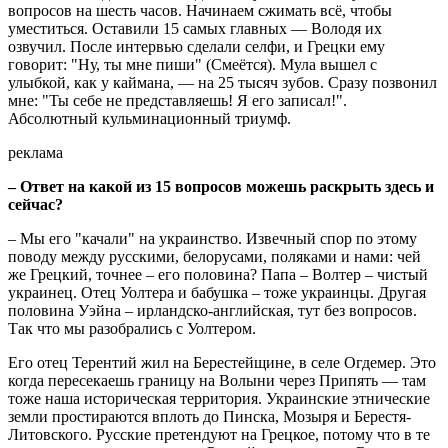
вопросов на шесть часов. Начинаем сжимать всё, чтобы
уместиться. Оставили 15 самых главных — Володя их
озвучил. После интервью сделали селфи, и Грецки ему
говорит: "Ну, ты мне пиши" (Смеётся). Мула вышел с
улыбкой, как у каймана, — на 25 тысяч зубов. Сразу позвонил
мне: "Ты себе не представляешь! Я его записал!".
Абсолютный кульминационный триумф.
реклама
– Ответ на какой из 15 вопросов можешь раскрыть здесь и
сейчас?
– Мы его "качали" на украинство. Извечный спор по этому
поводу между русскими, белорусами, поляками и нами: чей
же Грецкий, точнее – его половина? Папа – Волтер – чистый
украинец. Отец Уолтера и бабушка – тоже украинцы. Другая
половина Уэйна – ирландско-английская, тут без вопросов.
Так что мы разобрались с Уолтером.
Его отец Терентий жил на Берестейщине, в селе Огдемер. Это
когда пересекаешь границу на Волыни через Припять — там
тоже наша историческая территория. Украинские этнические
земли простираются вплоть до Пинска, Мозыря и Берестя-
Литовского. Русские претендуют на Грецкое, потому что в те