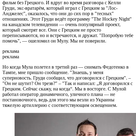
фильм без Грецкого. И вдруг во время разговора с Келли
Груди, экс-вратарём, который играл с Грецким за "Лос-
Анджелес", оказалось, что они до сих пор в "тесных"
отношениях. Этот Груди ведёт программу "The Hockey Night"
на канадском телевидении — очень популярный проект,
который смотрят все. Они с Грецким не просто
переписываются, но и встречаются, и дружат. "Попробую тебе
помочь", — ошеломил он Мулу. Мы не поверили.
реклама
реклама
Но когда Мула полетел в третий раз — снимать Федотенко в
Тампе, мне пришло сообщение. "Знаешь, у меня
суперновость. Груди сообщил, что договорился с Грецким". –
"Он не шутит? Он трезв?" – "Так и написал: „Я договорился с
Грецким. Сейчас скажу, на когда“. Мы в восторге. С Мулой
работал оператор динамичного, уличного плана — не
постановочного, ведь для этого мы везли из Украины
тяжелую артиллерию с соответствующим освещением.