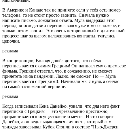
настойчивый.
В Америке и Канаде так не принято: если у тебя есть номер
телефона, то не стоит просто звонить. Сначала нужно
написать письмо, дождаться ответа. Мула выдержал этот
период, впоследствии переписывался уже в мессенджере, и
только потом звонил. Это очень неторопливый и длительный
процесс: шаг за шагом налаживались контакты, тянулись
цепочки.
реклама
В конце концов, Володя дошёл до того, что сейчас
переписывается с самим Грецким! Он написал ему о премьере
фильма, Грецкий ответил, что, к сожалению, не сможет
прилететь из-за пандемии. Ладно, не сможет. Но — Мула
переписывается с Грецким!!! Начинали мы с нуля, а сейчас —
на самой заснеженной вершине.
реклама
Когда записывали Кена Данейко, узнали, что для него факт
переписки с Грецким — это чрезвычайно престижно,
приравнивается к осуществлению мечты. И это говорит
Данейко, а он ведь выдающаяся личность, который сам
трижды завоевывал Кубок Стэнли в составе "Нью-Джерси