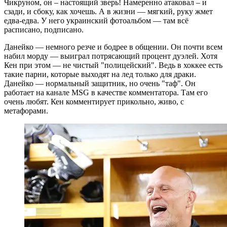
Чикруном, он – настоящий зверь! Намеренно атаковал – и
сзади, и сбоку, как хочешь. А в жизни — мягкий, руку жмет
едва-едва. У него украинский фотоальбом — там всё
расписано, подписано.
Данейко — немного резче и бодрее в общении. Он почти всем
набил морду — выиграл потрясающий процент дуэлей. Хотя
Кен при этом — не чистый "полицейский". Ведь в хоккее есть
такие парни, которые выходят на лед только для драки.
Данейко — нормальный защитник, но очень "таф". Он
работает на канале MSG в качестве комментатора. Там его
очень любят. Кен комментирует прикольно, живо, с
метафорами.