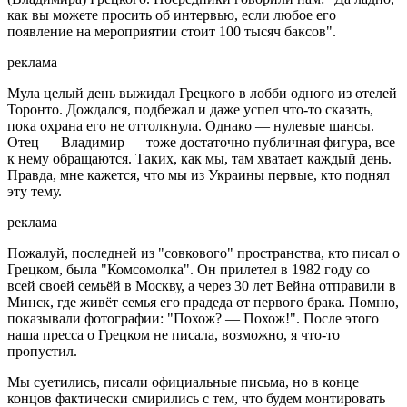
как вы можете просить об интервью, если любое его
появление на мероприятии стоит 100 тысяч баксов".
реклама
Мула целый день выжидал Грецкого в лобби одного из отелей
Торонто. Дождался, подбежал и даже успел что-то сказать,
пока охрана его не оттолкнула. Однако — нулевые шансы.
Отец — Владимир — тоже достаточно публичная фигура, все
к нему обращаются. Таких, как мы, там хватает каждый день.
Правда, мне кажется, что мы из Украины первые, кто поднял
эту тему.
реклама
Пожалуй, последней из "совкового" пространства, кто писал о
Грецком, была "Комсомолка". Он прилетел в 1982 году со
всей своей семьёй в Москву, а через 30 лет Вейна отправили в
Минск, где живёт семья его прадеда от первого брака. Помню,
показывали фотографии: "Похож? — Похож!". После этого
наша пресса о Грецком не писала, возможно, я что-то
пропустил.
Мы суетились, писали официальные письма, но в конце
концов фактически смирились с тем, что будем монтировать