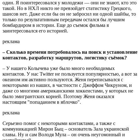
один. Я поинтересовался у молодежи — они не знают, кто это
такой. Но в НХЛ никто не превзойдет статистику Грецкого,
шансов нет. Даже если бы он не забросил ни одной шайбы, то
только по результативным передачам остался бы лучшим
бомбардиром в истории. Еще до съемок фильма я
заинтересовался его историей.
реклама
– Сколько времени потребовалось на поиск и установление
контактов, разработку маршрутов, логистику съёмок?
– У нашего Колычева уже было много необходимых
контактов. У нас Twitter не пользуется популярностью, а вот за
океаном им активно пользуются. Женя переписывался с
некоторыми из наших, в частности с Джеффом Чикруном, и
даже со многими американскими хоккеистами, у которых не
было эмигрантских корней. Поэтому Женя оказался
настоящим "попаданием в яблочко".
реклама
Серьезно помог с некоторыми контактами, а также с
коммуникацией Мирон Быц – основатель Зала украинской
славы. Ну и сам Володя Мула – он очень неугомонный и