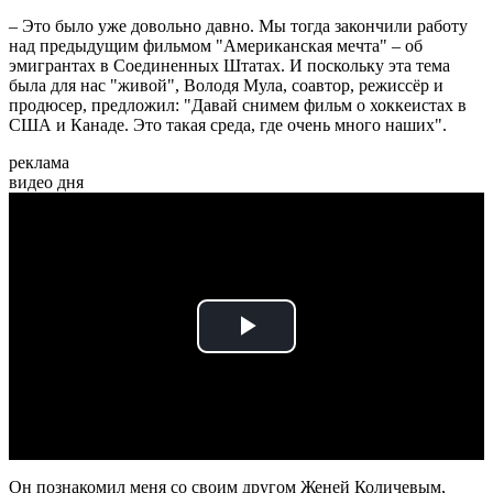
– Это было уже довольно давно. Мы тогда закончили работу
над предыдущим фильмом "Американская мечта" – об
эмигрантах в Соединенных Штатах. И поскольку эта тема
была для нас "живой", Володя Мула, соавтор, режиссёр и
продюсер, предложил: "Давай снимем фильм о хоккеистах в
США и Канаде. Это такая среда, где очень много наших".
реклама
видео дня
Play
Video
Он познакомил меня со своим другом Женей Количевым,