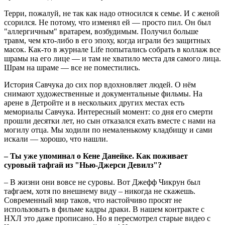
Терри, пожалуй, не так как надо относился к семье. И с женой
ссорился. Не потому, что изменял ей — просто пил. Он был
"аллергичным" вратарем, возбудимым. Получил больше
травм, чем кто-либо в его эпоху, когда играли без защитных
масок. Как-то в журнале Life попытались собрать в коллаж все
шрамы на его лице — и там не хватило места для самого лица.
Шрам на шраме — все не поместились.
История Савчука до сих пор вдохновляет людей. О нём
снимают художественные и документальные фильмы. На
арене в Детройте и в нескольких других местах есть
мемориалы Савчука. Интересный момент: со дня его смерти
прошли десятки лет, но сын отказался ехать вместе с нами на
могилу отца. Мы ходили по немаленькому кладбищу и сами
искали — хорошо, что нашли.
– Ты уже упоминал о Кене Данейке. Как поживает
суровый тафгай из "Нью-Джерси Девилз"?
– В жизни они вовсе не суровы. Вот Джефф Чикрун был
тафгаем, хотя по внешнему виду – никогда не скажешь.
Современный мир таков, что настойчиво просят не
использовать в фильме кадры драки. В нашем контракте с
НХЛ это даже прописано. Но я пересмотрел старые видео с