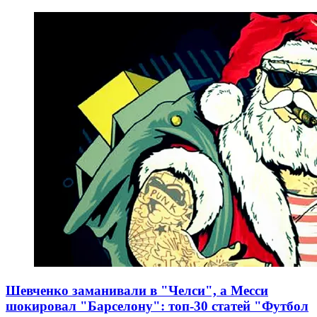
Шевченко заманивали в "Челси", а Месси
шокировал "Барселону": топ-30 статей "Футбол