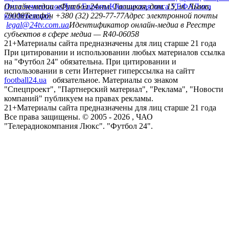
Лига чемпионов
Онлайн-медиа «Футбол 24»
Лига Европы
пл. Галицкая, дом. 15, м. Львов,
Юношеская лига УЕФА
Лига
конференций
79008
Телефон +380 (32) 229-77-77
Адрес электронной почты
legal@24tv.com.ua
Идентификатор онлайн-медиа в Реестре
субъектов в сфере медиа — R40-06058
21+
Материалы сайта предназначены для лиц старше 21 года
При цитировании и использовании любых материалов ссылка
на "Футбол 24" обязательна. При цитировании и
использовании в сети Интернет гиперссылка на сайтт
football24.ua
обязательное. Материалы со знаком
"Спецпроект", "Партнерский материал", "Реклама", "Новости
компаний" публикуем на правах рекламы.
21+
Материалы сайта предназначены для лиц старше 21 года
Все права защищены. © 2005 -
2026
, ЧАО
"Телерадиокомпания Люкс". "Футбол 24".