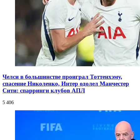
Челси в большинстве проиграл Тоттенхэму,
спасение Николенко, Интер одолел Манчестер
Сити: спарринги клубов АПЛ
5 406