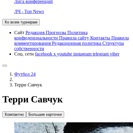
Лига конференций
ЛЧ - Top News
Ко всем турнирам
Сайт
Редакция
Прогнозы
Политика
конфиденциальности
Правила сайту
Контакты
Правила
комментирования
Редакционная политика
Структура
собственности
Соц. сети
facebook
x
youtube
instagram
telegram
viber
Футбол 24
Терри Савчук
Терри Савчук
Компактно
Большие карточки