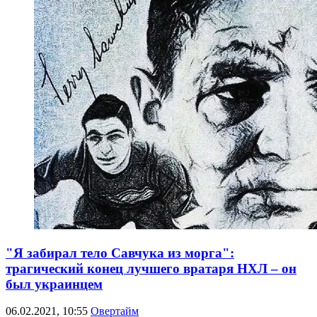
"Я забирал тело Савчука из морга":
трагический конец лучшего вратаря НХЛ – он
был украинцем
06.02.2021, 10:55
Овертайм