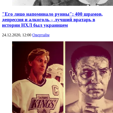
"Его лицо напоминало руины": 400 шрамов,
депрессия и алкоголь – лучший вратарь в
истории НХЛ был украинцем
24.12.2020, 12:00
Овертайм