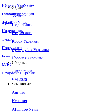
Сборная Украины
Италия
Суперкубок УЕФА
Украина
Германия
Лига конференций
Украина
Франция
ЛЧ - Top News
Первая лига
Нидерланды
Вторая лига
Турция
Кубок Украины
Португалия
Суперкубок Украины
Бельгия
Сборная Украины
Сборные
МЛС
Лига наций
Саудовская Аравия
ЧМ 2026
Чемпионаты
Англия
Испания
АПЛ Top News