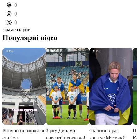
️😄
0
️😢
0
️🤬
0
комментарии