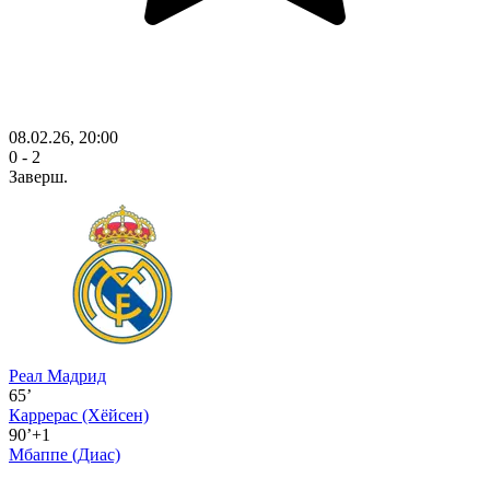
08.02.26, 20:00
0 - 2
Заверш.
Реал Мадрид
65’
Каррерас
(Хёйсен)
90’+1
Мбаппе
(Диас)