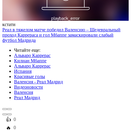
кстати
Реал в тяжелом матче победил Валенсию – Шедевральный
проход Каррераса и гол Мбаппе замаскировали слабый
футбол Мадрида
Читайте еще
:
Альваро Каррерас
Килиан Мбаппе
Альваро Каррерас
Испания
Красивые голы
Валенсия - Реал Мадрид
Видеоновости
Валенсия
Реал Мадрид
️👍
0
️🔥
0