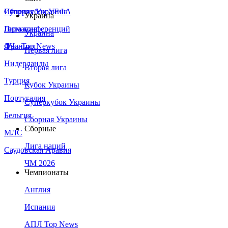
Сборная Украины
Италия
Суперкубок УЕФА
Украина
Германия
Лига конференций
Украина
Франция
ЛЧ - Top News
Первая лига
Нидерланды
Вторая лига
Турция
Кубок Украины
Португалия
Суперкубок Украины
Бельгия
Сборная Украины
Сборные
МЛС
Лига наций
Саудовская Аравия
ЧМ 2026
Чемпионаты
Англия
Испания
АПЛ Top News