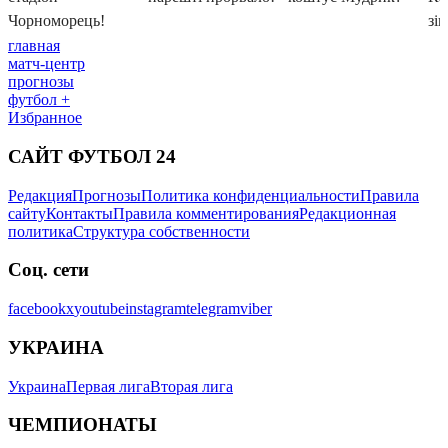
главная
матч-центр
прогнозы
футбол +
Избранное
САЙТ ФУТБОЛ 24
Редакция
Прогнозы
Политика конфиденциальности
Правила
сайту
Контакты
Правила комментирования
Редакционная
политика
Структура собственности
Соц. сети
facebook
x
youtube
instagram
telegram
viber
УКРАИНА
Украина
Первая лига
Вторая лига
ЧЕМПИОНАТЫ