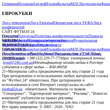
Германия
Испания
Англия
Италия
Бельгия
МЛС
Нидерланды
Фран
ЕВРОКУБКИ
Лига чемпионов
Лига Европы
Юношеская лига УЕФА
Лига
конференций
САЙТ ФУТБОЛ 24
Редакция
Соц. сети
Прогнозы
Политика конфиденциальности
Правила
сайту
facebook
УКРАИНА
Контакты
x
youtube
Правила комментирования
instagram
telegram
viber
Редакционная
политика
Украина
ЧЕМПИОНАТЫ
Первая лига
Структура собственности
Вторая лига
Германия
ЕВРОКУБКИ
Испания
Англия
Италия
Бельгия
МЛС
Нидерланды
Фран
Лига чемпионов
Онлайн-медиа «Футбол 24»
Лига Европы
пл. Галицкая, дом. 15, м. Львов,
Юношеская лига УЕФА
Лига
конференций
79008
Телефон +380 (32) 229-77-77
Адрес электронной почты
legal@24tv.com.ua
Идентификатор онлайн-медиа в Реестре
субъектов в сфере медиа — R40-06058
21+
Материалы сайта предназначены для лиц старше 21 года
При цитировании и использовании любых материалов ссылка
на "Футбол 24" обязательна. При цитировании и
использовании в сети Интернет гиперссылка на сайтт
football24.ua
обязательное. Материалы со знаком
"Спецпроект", "Партнерский материал", "Реклама", "Новости
компаний" публикуем на правах рекламы.
21+
Материалы сайта предназначены для лиц старше 21 года
Все права защищены. © 2005 -
2026
, ЧАО