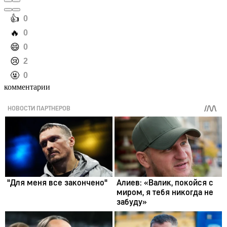
️👍
0
️🔥
0
️😄
0
️😢
2
️🤬
0
комментарии