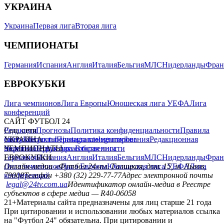
УКРАИНА
Украина
Первая лига
Вторая лига
ЧЕМПИОНАТЫ
Германия
Испания
Англия
Италия
Бельгия
МЛС
Нидерланды
Фран
ЕВРОКУБКИ
Лига чемпионов
Лига Европы
Юношеская лига УЕФА
Лига
конференций
САЙТ ФУТБОЛ 24
Редакция
Соц. сети
Прогнозы
Политика конфиденциальности
Правила
сайту
facebook
УКРАИНА
Контакты
x
youtube
Правила комментирования
instagram
telegram
viber
Редакционная
политика
Украина
ЧЕМПИОНАТЫ
Первая лига
Структура собственности
Вторая лига
Германия
ЕВРОКУБКИ
Испания
Англия
Италия
Бельгия
МЛС
Нидерланды
Фран
Лига чемпионов
Онлайн-медиа «Футбол 24»
Лига Европы
пл. Галицкая, дом. 15, м. Львов,
Юношеская лига УЕФА
Лига
конференций
79008
Телефон +380 (32) 229-77-77
Адрес электронной почты
legal@24tv.com.ua
Идентификатор онлайн-медиа в Реестре
субъектов в сфере медиа — R40-06058
21+
Материалы сайта предназначены для лиц старше 21 года
При цитировании и использовании любых материалов ссылка
на "Футбол 24" обязательна. При цитировании и