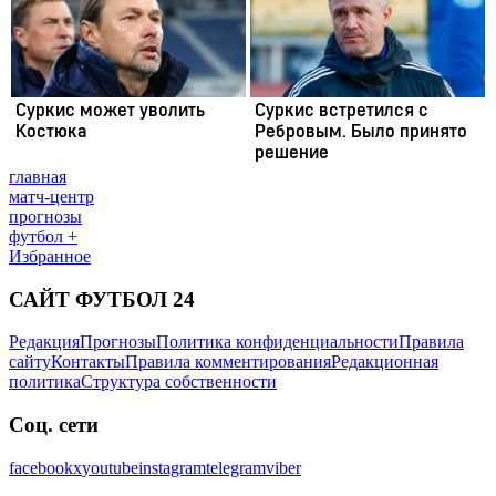
главная
матч-центр
прогнозы
футбол +
Избранное
САЙТ ФУТБОЛ 24
Редакция
Прогнозы
Политика конфиденциальности
Правила
сайту
Контакты
Правила комментирования
Редакционная
политика
Структура собственности
Соц. сети
facebook
x
youtube
instagram
telegram
viber