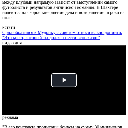
между клубами напрямую зависит от выступлений самого
футболиста и результатов английской команды. В Шахтере
надеются на скорое завершение дела и возвращение игрока на
поле.
кстати
Срна обратился к Мудрику с советом относительно допинга:
"Это крест, который ты должен нести всю жизнь"
видео дня
Play
Video
реклама
"В его контракте прописаны бонусы на сумму 30 миллионов