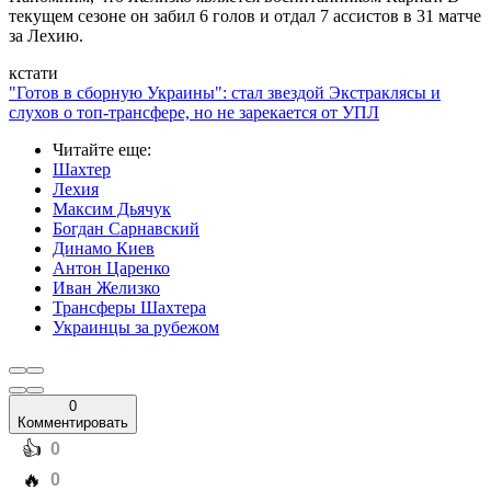
текущем сезоне он забил 6 голов и отдал 7 ассистов в 31 матче
за Лехию.
кстати
"Готов в сборную Украины": стал звездой Экстраклясы и
слухов о топ-трансфере, но не зарекается от УПЛ
Читайте еще
:
Шахтер
Лехия
Максим Дьячук
Богдан Сарнавский
Динамо Киев
Антон Царенко
Иван Желизко
Трансферы Шахтера
Украинцы за рубежом
0
Комментировать
️👍
0
️🔥
0