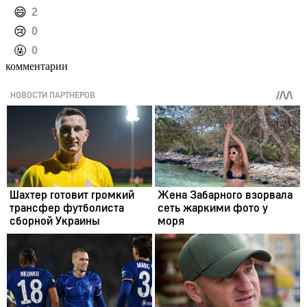
️😄
2
️😢
0
️🤬
0
комментарии