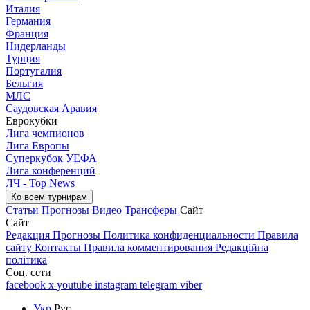
Италия
Германия
Франция
Нидерланды
Турция
Португалия
Бельгия
МЛС
Саудовская Аравия
Еврокубки
Лига чемпионов
Лига Европы
Суперкубок УЕФА
Лига конференций
ЛЧ - Top News
Ко всем турнирам
Статьи
Прогнозы
Видео
Трансферы
Сайт
Сайт
Редакция
Прогнозы
Политика конфиденциальности
Правила
сайту
Контакты
Правила комментирования
Редакційна
політика
Соц. сети
facebook
x
youtube
instagram
telegram
viber
Укр
Рус