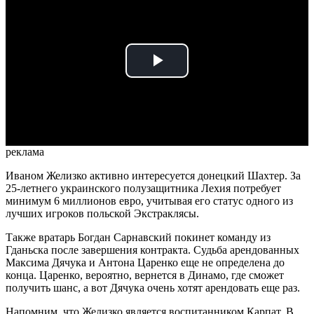
Play
Video
реклама
Иваном Желизко активно интересуется донецкий Шахтер. За
25-летнего украинского полузащитника Лехия потребует
минимум 6 миллионов евро, учитывая его статус одного из
лучших игроков польской Экстраклясы.
Также вратарь Богдан Сарнавский покинет команду из
Гданьска после завершения контракта. Судьба арендованных
Максима Дячука и Антона Царенко еще не определена до
конца. Царенко, вероятно, вернется в Динамо, где сможет
получить шанс, а вот Дячука очень хотят арендовать еще раз.
Напомним, что Желизко является воспитанником Карпат. В