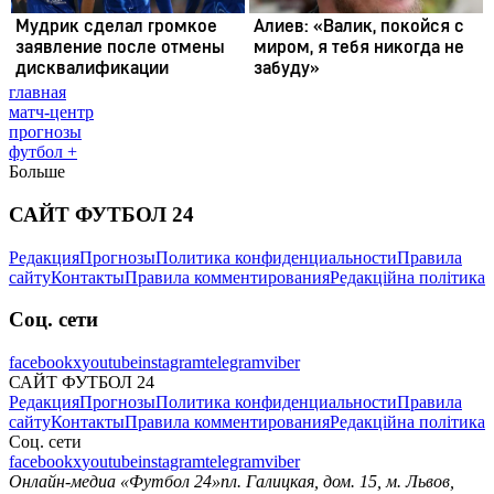
главная
матч-центр
прогнозы
футбол +
Больше
САЙТ ФУТБОЛ 24
Редакция
Прогнозы
Политика конфиденциальности
Правила
сайту
Контакты
Правила комментирования
Редакційна політика
Соц. сети
facebook
x
youtube
instagram
telegram
viber
САЙТ ФУТБОЛ 24
Редакция
Прогнозы
Политика конфиденциальности
Правила
сайту
Контакты
Правила комментирования
Редакційна політика
Соц. сети
facebook
x
youtube
instagram
telegram
viber
Онлайн-медиа «Футбол 24»
пл. Галицкая, дом. 15, м. Львов,