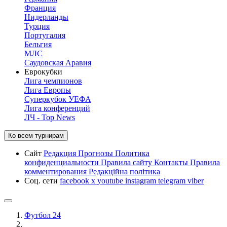
Франция
Нидерланды
Турция
Португалия
Бельгия
МЛС
Саудовская Аравия
Еврокубки
Лига чемпионов
Лига Европы
Суперкубок УЕФА
Лига конференций
ЛЧ - Top News
Ко всем турнирам
Сайт
Редакция
Прогнозы
Политика
конфиденциальности
Правила сайту
Контакты
Правила
комментирования
Редакційна політика
Соц. сети
facebook
x
youtube
instagram
telegram
viber
Футбол 24