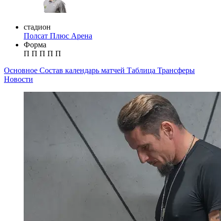
стадион
Полсат Плюс Арена
Форма
П
П
П
П
П
Основное
Состав
календарь матчей
Таблица
Трансферы
Новости