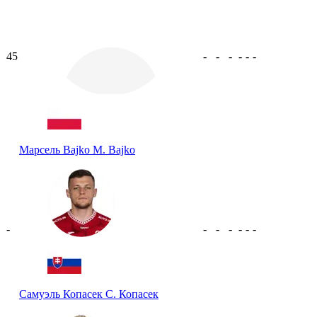
45
-
-
-
-
-
-
Марсель Bajko
М. Bajko
-
-
-
-
-
-
-
Самуэль Копасек
С. Копасек