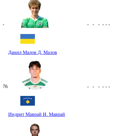
-
-
-
-
-
-
-
Данил Малов
Д. Малов
76
-
-
-
-
-
-
Индрит Маврай
И. Маврай