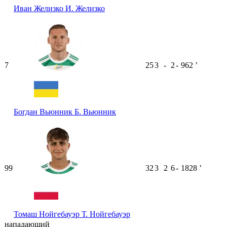
Иван Желизко
И. Желизко
7
25
3
-
2
-
962
ʼ
Богдан Вьюнник
Б. Вьюнник
99
32
3
2
6
-
1828
ʼ
Томаш Нойгебауэр
Т. Нойгебауэр
нападающий