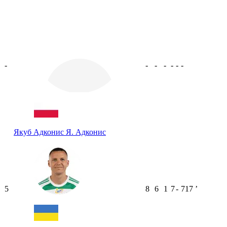
-
-
-
-
-
-
-
Якуб Адконис
Я. Адконис
5
8
6
1
7
-
717
ʼ