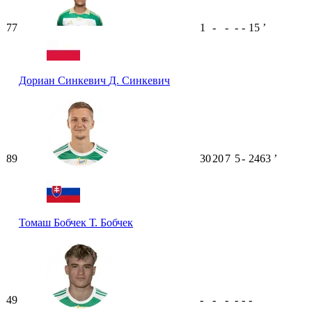
77
1
-
-
-
-
15
ʼ
Дориан Синкевич
Д. Синкевич
89
30
20
7
5
-
2463
ʼ
Томаш Бобчек
Т. Бобчек
49
-
-
-
-
-
-