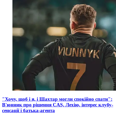
"Хочу, щоб і я, і Шахтар могли спокійно спати":
В'юнник про рішення CAS, Лехію, інтерес клубу-
сенсації і батька-агента