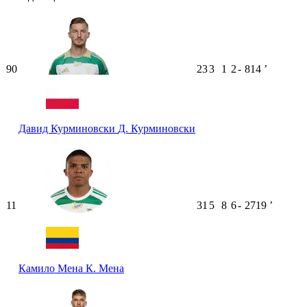
90
23
3
1
2
-
814
ʼ
Давид Курминовски
Д. Курминовски
11
31
5
8
6
-
2719
ʼ
Камило Мена
К. Мена