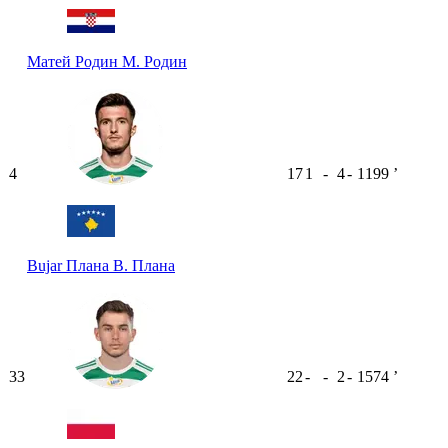
Матей Родин
М. Родин
4
17
1
-
4
-
1199
ʼ
Bujar Плана
B. Плана
33
22
-
-
2
-
1574
ʼ