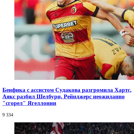
Бенфика с ассистом Судакова разгромила Хартс,
Аякс разбил Шелбурн, Рейнджерс неожиданно
"сгорел" Ягеллонии
9 334