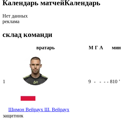
Календарь матчей
Календарь
Нет данных
реклама
склад команди
вратарь
М
Г
А
мин
1
9
-
-
-
-
810
ʼ
Шимон Вейраух
Ш. Вейраух
защитник