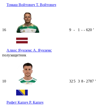
Томаш Войтович
Т. Войтович
16
9
-
1
-
-
620
ʼ
Алвис Яунземс
А. Яунземс
полузащитник
10
32
5
3
8
-
2787
ʼ
Рифет Капич
Р. Капич