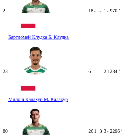
2
18
-
-
1
-
970
ʼ
Бартломей Клудка
Б. Клудка
23
6
-
-
2
1
284
ʼ
Милош Калахур
М. Калахур
80
26
1
3
3
-
2296
ʼ