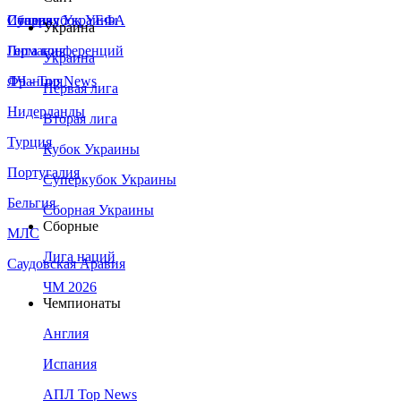
Сборная Украины
Италия
Суперкубок УЕФА
Украина
Германия
Лига конференций
Украина
Франция
ЛЧ - Top News
Первая лига
Нидерланды
Вторая лига
Турция
Кубок Украины
Португалия
Суперкубок Украины
Бельгия
Сборная Украины
Сборные
МЛС
Лига наций
Саудовская Аравия
ЧМ 2026
Чемпионаты
Англия
Испания
АПЛ Top News