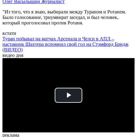
Олег Васылышин
Журналист
"Из того, что я знаю, выбирали между Тураном и Ротанем.
Было голосование, триумвират заседал, и был человек,
который проголосовал против Ротаня.
кстати
Туран побывал на матчах Арсенала и Челси в АПЛ –
наставник Шахтера вспомнил свой гол на Стэмфорд Бридж
(ВИДЕО)
видео дня
Play
Video
реклама