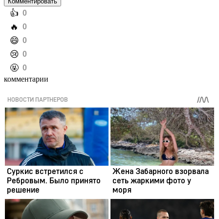
Комментировать
️👍
0
️🔥
0
️😄
0
️😢
0
️🤬
0
комментарии