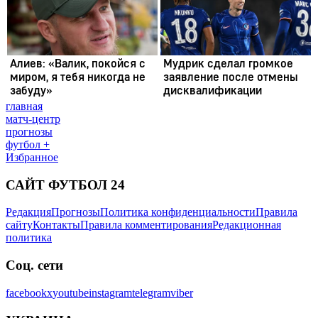
главная
матч-центр
прогнозы
футбол +
Избранное
САЙТ ФУТБОЛ 24
Редакция
Прогнозы
Политика конфиденциальности
Правила
сайту
Контакты
Правила комментирования
Редакционная
политика
Соц. сети
facebook
x
youtube
instagram
telegram
viber