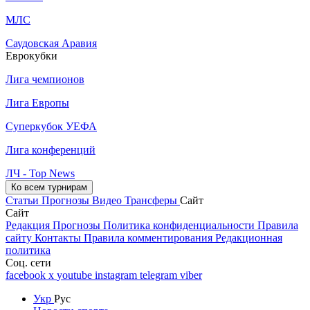
МЛС
Саудовская Аравия
Еврокубки
Лига чемпионов
Лига Европы
Суперкубок УЕФА
Лига конференций
ЛЧ - Top News
Ко всем турнирам
Статьи
Прогнозы
Видео
Трансферы
Сайт
Сайт
Редакция
Прогнозы
Политика конфиденциальности
Правила
сайту
Контакты
Правила комментирования
Редакционная
политика
Соц. сети
facebook
x
youtube
instagram
telegram
viber
Укр
Рус