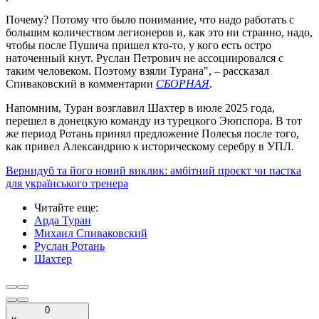
Почему? Потому что было понимание, что надо работать с
большим количеством легионеров и, как это ни странно, надо,
чтобы после Пушича пришел кто-то, у кого есть остро
наточенный кнут. Руслан Петрович не ассоциировался с
таким человеком. Поэтому взяли Турана", – рассказал
Спиваковский в комментарии
СБОРНАЯ
.
Напомним, Туран возглавил Шахтер в июле 2025 года,
перешел в донецкую команду из турецкого Эюпспора. В тот
же период Ротань принял предложение Полесья после того,
как привел Александрию к историческому серебру в УПЛ.
Вернидуб та його новий виклик: амбітний проєкт чи пастка
для українського тренера
Читайте еще
:
Арда Туран
Михаил Спиваковский
Руслан Ротань
Шахтер
0