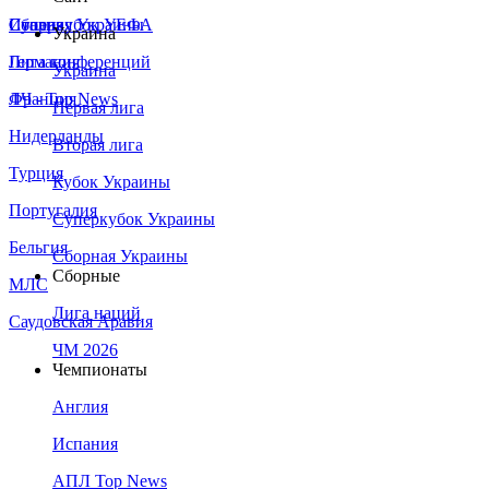
Сборная Украины
Италия
Суперкубок УЕФА
Украина
Германия
Лига конференций
Украина
Франция
ЛЧ - Top News
Первая лига
Нидерланды
Вторая лига
Турция
Кубок Украины
Португалия
Суперкубок Украины
Бельгия
Сборная Украины
Сборные
МЛС
Лига наций
Саудовская Аравия
ЧМ 2026
Чемпионаты
Англия
Испания
АПЛ Top News