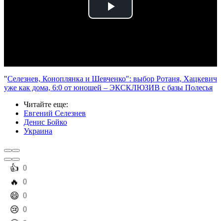
Play
Video
"
Селезнев, Коноплянка и Шевченко": выбор Ротаня, Хацкевич
уже как дома, 6:0 от юношей – ЭКСКЛЮЗИВ с базы Полесья
Читайте еще
:
Евгений Селезнев
Денис Бойко
Украина
️👍
0
️🔥
0
️😄
0
️😢
0