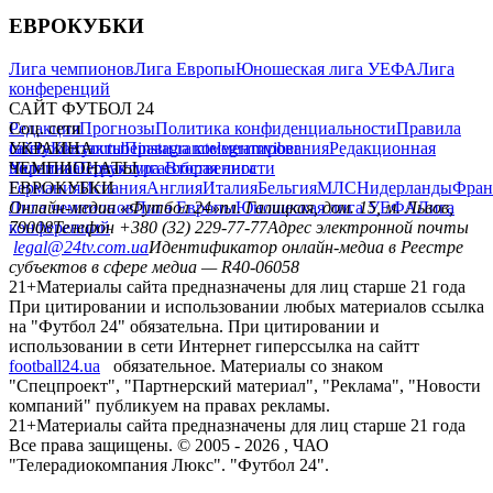
ЕВРОКУБКИ
Лига чемпионов
Лига Европы
Юношеская лига УЕФА
Лига
конференций
САЙТ ФУТБОЛ 24
Редакция
Соц. сети
Прогнозы
Политика конфиденциальности
Правила
сайту
facebook
УКРАИНА
Контакты
x
youtube
Правила комментирования
instagram
telegram
viber
Редакционная
политика
Украина
ЧЕМПИОНАТЫ
Первая лига
Структура собственности
Вторая лига
Германия
ЕВРОКУБКИ
Испания
Англия
Италия
Бельгия
МЛС
Нидерланды
Фран
Лига чемпионов
Онлайн-медиа «Футбол 24»
Лига Европы
пл. Галицкая, дом. 15, м. Львов,
Юношеская лига УЕФА
Лига
конференций
79008
Телефон +380 (32) 229-77-77
Адрес электронной почты
legal@24tv.com.ua
Идентификатор онлайн-медиа в Реестре
субъектов в сфере медиа — R40-06058
21+
Материалы сайта предназначены для лиц старше 21 года
При цитировании и использовании любых материалов ссылка
на "Футбол 24" обязательна. При цитировании и
использовании в сети Интернет гиперссылка на сайтт
football24.ua
обязательное. Материалы со знаком
"Спецпроект", "Партнерский материал", "Реклама", "Новости
компаний" публикуем на правах рекламы.
21+
Материалы сайта предназначены для лиц старше 21 года
Все права защищены. © 2005 -
2026
, ЧАО
"Телерадиокомпания Люкс". "Футбол 24".