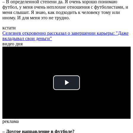
– В определенной степени да. Я очень хорошо понимаю
футбол, у меня очень неплохие отношения с футболистами, и
меня слышат. Я знаю, как подходить к человеку тому или
иному. И для меня это не трудно.
кстати
Селезнев откровенно рассказал о завершении карьеры: "Даже
вкладывал свои деньги"
видео дня
Play
Video
реклама
– Другое направление в футболе?