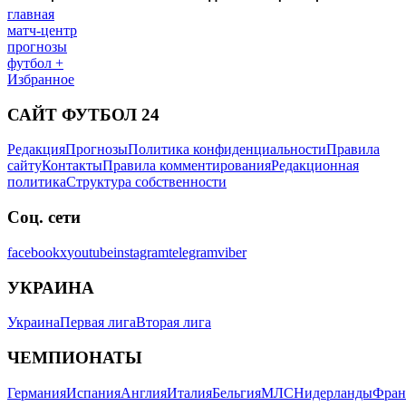
главная
матч-центр
прогнозы
футбол +
Избранное
САЙТ ФУТБОЛ 24
Редакция
Прогнозы
Политика конфиденциальности
Правила
сайту
Контакты
Правила комментирования
Редакционная
политика
Структура собственности
Соц. сети
facebook
x
youtube
instagram
telegram
viber
УКРАИНА
Украина
Первая лига
Вторая лига
ЧЕМПИОНАТЫ
Германия
Испания
Англия
Италия
Бельгия
МЛС
Нидерланды
Фран