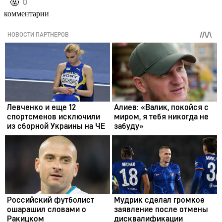
️🤬
0
комментарии