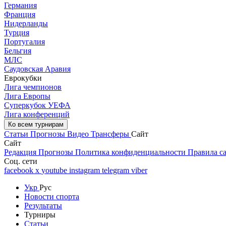
Германия
Франция
Нидерланды
Турция
Португалия
Бельгия
МЛС
Саудовская Аравия
Еврокубки
Лига чемпионов
Лига Европы
Суперкубок УЕФА
Лига конференций
Ко всем турнирам
Статьи
Прогнозы
Видео
Трансферы
Сайт
Сайт
Редакция
Прогнозы
Политика конфиденциальности
Правила с
Соц. сети
facebook
x
youtube
instagram
telegram
viber
Укр
Рус
Новости спорта
Результаты
Турниры
Статьи