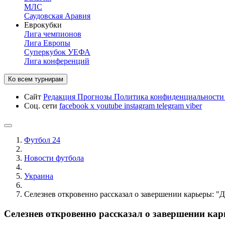
МЛС
Саудовская Аравия
Еврокубки
Лига чемпионов
Лига Европы
Суперкубок УЕФА
Лига конференций
Ко всем турнирам
Сайт
Редакция
Прогнозы
Политика конфиденциальност
Соц. сети
facebook
x
youtube
instagram
telegram
viber
Футбол 24
Новости футбола
Украина
Селезнев откровенно рассказал о завершении карьеры: "
Селезнев откровенно рассказал о завершении ка