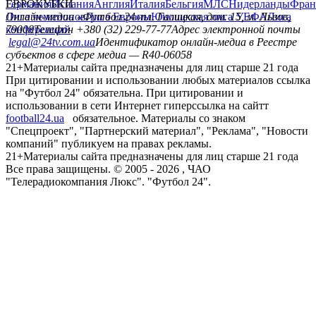
Германия
ЕВРОКУБКИ
Испания
Англия
Италия
Бельгия
МЛС
Нидерланды
Фран
Лига чемпионов
Онлайн-медиа «Футбол 24»
Лига Европы
пл. Галицкая, дом. 15, м. Львов,
Юношеская лига УЕФА
Лига
конференций
79008
Телефон +380 (32) 229-77-77
Адрес электронной почты
legal@24tv.com.ua
Идентификатор онлайн-медиа в Реестре
субъектов в сфере медиа — R40-06058
21+
Материалы сайта предназначены для лиц старше 21 года
При цитировании и использовании любых материалов ссылка
на "Футбол 24" обязательна. При цитировании и
использовании в сети Интернет гиперссылка на сайтт
football24.ua
обязательное. Материалы со знаком
"Спецпроект", "Партнерский материал", "Реклама", "Новости
компаний" публикуем на правах рекламы.
21+
Материалы сайта предназначены для лиц старше 21 года
Все права защищены. © 2005 -
2026
, ЧАО
"Телерадиокомпания Люкс". "Футбол 24".