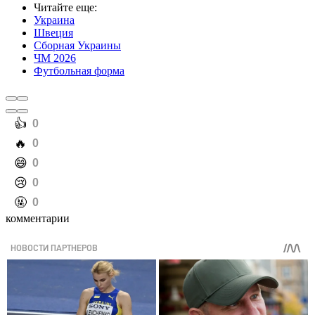
Читайте еще
:
Украина
Швеция
Сборная Украины
ЧМ 2026
Футбольная форма
️👍
0
️🔥
0
️😄
0
️😢
0
️🤬
0
комментарии