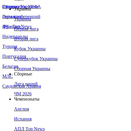
Сборная Украины
Италия
Суперкубок УЕФА
Украина
Германия
Лига конференций
Украина
Франция
ЛЧ - Top News
Первая лига
Нидерланды
Вторая лига
Турция
Кубок Украины
Португалия
Суперкубок Украины
Бельгия
Сборная Украины
Сборные
МЛС
Лига наций
Саудовская Аравия
ЧМ 2026
Чемпионаты
Англия
Испания
АПЛ Top News