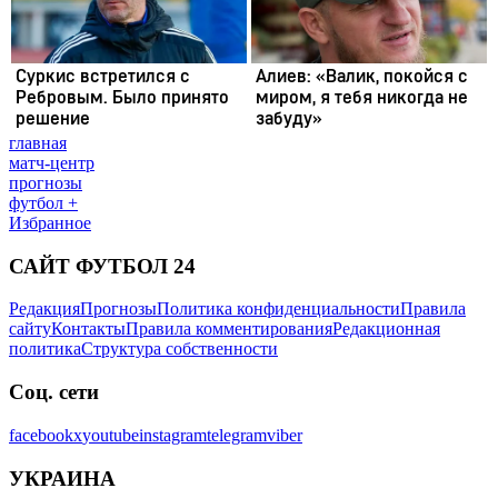
главная
матч-центр
прогнозы
футбол +
Избранное
САЙТ ФУТБОЛ 24
Редакция
Прогнозы
Политика конфиденциальности
Правила
сайту
Контакты
Правила комментирования
Редакционная
политика
Структура собственности
Соц. сети
facebook
x
youtube
instagram
telegram
viber
УКРАИНА