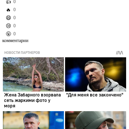
️👍
0
️🔥
0
️😄
0
️😢
0
️🤬
0
комментарии