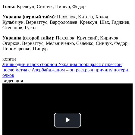
Голы:
Кревсун, Синчук, Пищур, Федор
Украина (первый тайм)
: Пахолюк, Китела, Холод,
Кульбачук, Вернаттус, Варфоломеев, Кревсун, Шах, Гаджиев,
Степанов, Гусол
Украина (второй тайм):
Пахолюк, Крупский, Киричок,
Огарков, Вернаттус, Мельниченко, Саленко, Синчук, Федор,
Пономаренко, Пищур
кстати
Лишь один игрок сборной Украины пообщался с прессой
после матча с Азербайджаном – он раскрыл причину потери
очков
видео дня
Play