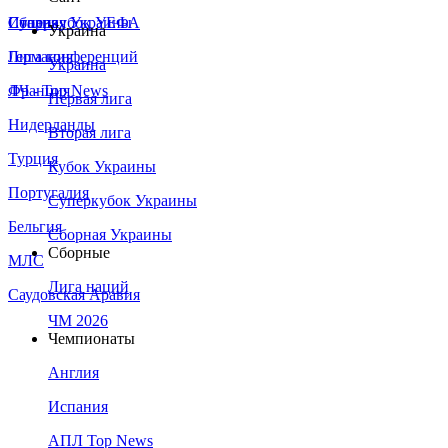
Сборная Украины
Италия
Суперкубок УЕФА
Украина
Германия
Лига конференций
Украина
Франция
ЛЧ - Top News
Первая лига
Нидерланды
Вторая лига
Турция
Кубок Украины
Португалия
Суперкубок Украины
Бельгия
Сборная Украины
Сборные
МЛС
Лига наций
Саудовская Аравия
ЧМ 2026
Чемпионаты
Англия
Испания
АПЛ Top News