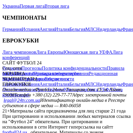
Украина
Первая лига
Вторая лига
ЧЕМПИОНАТЫ
Германия
Испания
Англия
Италия
Бельгия
МЛС
Нидерланды
Фран
ЕВРОКУБКИ
Лига чемпионов
Лига Европы
Юношеская лига УЕФА
Лига
конференций
САЙТ ФУТБОЛ 24
Редакция
Соц. сети
Прогнозы
Политика конфиденциальности
Правила
сайту
facebook
УКРАИНА
Контакты
x
youtube
Правила комментирования
instagram
telegram
viber
Редакционная
политика
Украина
ЧЕМПИОНАТЫ
Первая лига
Структура собственности
Вторая лига
Германия
ЕВРОКУБКИ
Испания
Англия
Италия
Бельгия
МЛС
Нидерланды
Фран
Лига чемпионов
Онлайн-медиа «Футбол 24»
Лига Европы
пл. Галицкая, дом. 15, м. Львов,
Юношеская лига УЕФА
Лига
конференций
79008
Телефон +380 (32) 229-77-77
Адрес электронной почты
legal@24tv.com.ua
Идентификатор онлайн-медиа в Реестре
субъектов в сфере медиа — R40-06058
21+
Материалы сайта предназначены для лиц старше 21 года
При цитировании и использовании любых материалов ссылка
на "Футбол 24" обязательна. При цитировании и
использовании в сети Интернет гиперссылка на сайтт
football24.ua
обязательное. Материалы со знаком