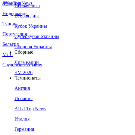
Франция
ЛЧ - Top News
Первая лига
Нидерланды
Вторая лига
Турция
Кубок Украины
Португалия
Суперкубок Украины
Бельгия
Сборная Украины
Сборные
МЛС
Лига наций
Саудовская Аравия
ЧМ 2026
Чемпионаты
Англия
Испания
АПЛ Top News
Италия
Германия