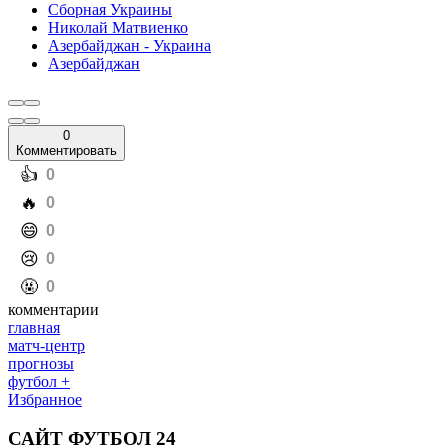
Сборная Украины
Николай Матвиенко
Азербайджан - Украина
Азербайджан
0
Комментировать
️👍
0
️🔥
0
️😄
0
️😢
0
️🤬
0
комментарии
главная
матч-центр
прогнозы
футбол +
Избранное
САЙТ ФУТБОЛ 24