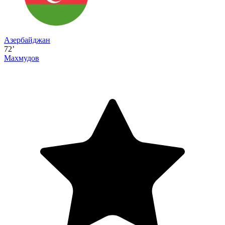
Азербайджан
72’
Махмудов