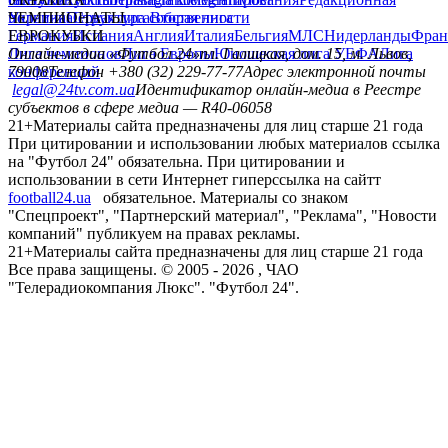
политика
Украина
ЧЕМПИОНАТЫ
Первая лига
Структура собственности
Вторая лига
Германия
ЕВРОКУБКИ
Испания
Англия
Италия
Бельгия
МЛС
Нидерланды
Фран
Лига чемпионов
Онлайн-медиа «Футбол 24»
Лига Европы
пл. Галицкая, дом. 15, м. Львов,
Юношеская лига УЕФА
Лига
конференций
79008
Телефон +380 (32) 229-77-77
Адрес электронной почты
legal@24tv.com.ua
Идентификатор онлайн-медиа в Реестре
субъектов в сфере медиа — R40-06058
21+
Материалы сайта предназначены для лиц старше 21 года
При цитировании и использовании любых материалов ссылка
на "Футбол 24" обязательна. При цитировании и
использовании в сети Интернет гиперссылка на сайтт
football24.ua
обязательное. Материалы со знаком
"Спецпроект", "Партнерский материал", "Реклама", "Новости
компаний" публикуем на правах рекламы.
21+
Материалы сайта предназначены для лиц старше 21 года
Все права защищены. © 2005 -
2026
, ЧАО
"Телерадиокомпания Люкс". "Футбол 24".