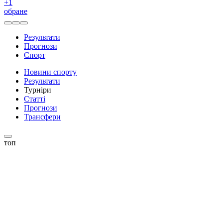
+
1
обране
Результати
Прогнози
Спорт
Новини спорту
Результати
Турніри
Статті
Прогнози
Трансфери
топ