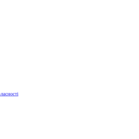
ласності