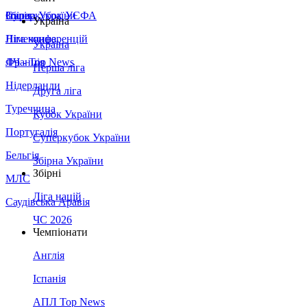
Збірна України
Італія
Суперкубок УЄФА
Україна
Німеччина
Ліга конференцій
Україна
Франція
ЛЧ - Top News
Перша ліга
Нідерланди
Друга ліга
Туреччина
Кубок України
Португалія
Суперкубок України
Бельгія
Збірна України
Збірні
МЛС
Ліга націй
Саудівська Аравія
ЧС 2026
Чемпіонати
Англія
Іспанія
АПЛ Top News