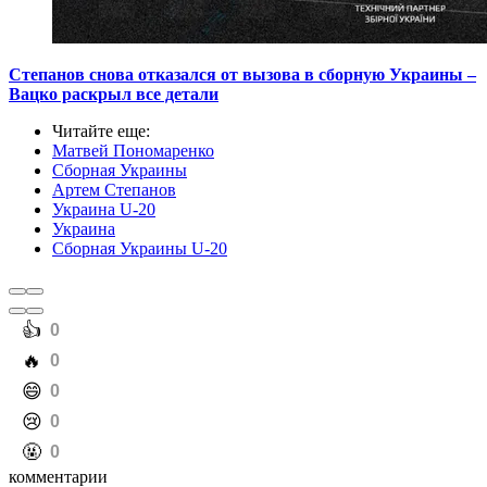
Степанов снова отказался от вызова в сборную Украины –
Вацко раскрыл все детали
Читайте еще
:
Матвей Пономаренко
Сборная Украины
Артем Степанов
Украина U-20
Украина
Сборная Украины U-20
️👍
0
️🔥
0
️😄
0
️😢
0
️🤬
0
комментарии