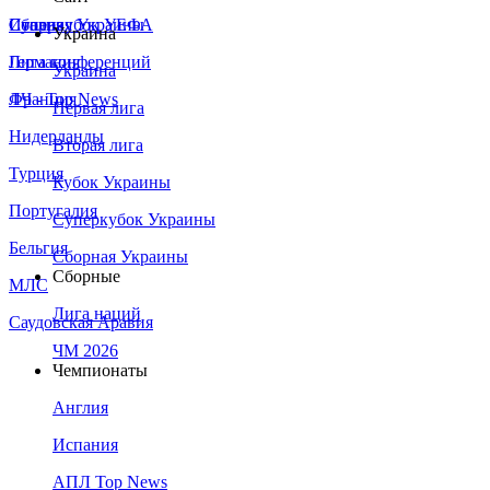
Сборная Украины
Италия
Суперкубок УЕФА
Украина
Германия
Лига конференций
Украина
Франция
ЛЧ - Top News
Первая лига
Нидерланды
Вторая лига
Турция
Кубок Украины
Португалия
Суперкубок Украины
Бельгия
Сборная Украины
Сборные
МЛС
Лига наций
Саудовская Аравия
ЧМ 2026
Чемпионаты
Англия
Испания
АПЛ Top News