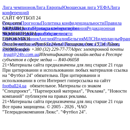
Лига чемпионов
Лига Европы
Юношеская лига УЕФА
Лига
конференций
САЙТ ФУТБОЛ 24
Редакция
Соц. сети
Прогнозы
Политика конфиденциальности
Правила
сайту
facebook
УКРАИНА
Контакты
x
youtube
Правила комментирования
instagram
telegram
viber
Редакционная
политика
Украина
ЧЕМПИОНАТЫ
Первая лига
Структура собственности
Вторая лига
Германия
ЕВРОКУБКИ
Испания
Англия
Италия
Бельгия
МЛС
Нидерланды
Фран
Лига чемпионов
Онлайн-медиа «Футбол 24»
Лига Европы
пл. Галицкая, дом. 15, м. Львов,
Юношеская лига УЕФА
Лига
конференций
79008
Телефон +380 (32) 229-77-77
Адрес электронной почты
legal@24tv.com.ua
Идентификатор онлайн-медиа в Реестре
субъектов в сфере медиа — R40-06058
21+
Материалы сайта предназначены для лиц старше 21 года
При цитировании и использовании любых материалов ссылка
на "Футбол 24" обязательна. При цитировании и
использовании в сети Интернет гиперссылка на сайтт
football24.ua
обязательное. Материалы со знаком
"Спецпроект", "Партнерский материал", "Реклама", "Новости
компаний" публикуем на правах рекламы.
21+
Материалы сайта предназначены для лиц старше 21 года
Все права защищены. © 2005 -
2026
, ЧАО
"Телерадиокомпания Люкс". "Футбол 24".