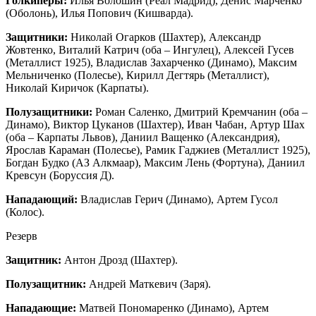
Голкиперы:
Илья Волошин (Реал Мадрид), Денис Марченко
(Оболонь), Илья Попович (Кишварда).
Защитники:
Николай Огарков (Шахтер), Александр
Жовтенко, Виталий Катрич (оба – Ингулец), Алексей Гусев
(Металлист 1925), Владислав Захарченко (Динамо), Максим
Мельниченко (Полесье), Кирилл Дегтярь (Металлист),
Николай Киричок (Карпаты).
Полузащитники:
Роман Саленко, Дмитрий Кремчанин (оба –
Динамо), Виктор Цуканов (Шахтер), Иван Чабан, Артур Шах
(оба – Карпаты Львов), Даниил Ващенко (Александрия),
Ярослав Караман (Полесье), Рамик Гаджиев (Металлист 1925),
Богдан Будко (АЗ Алкмаар), Максим Лень (Фортуна), Даниил
Кревсун (Боруссия Д).
Нападающий:
Владислав Герич (Динамо), Артем Гусол
(Колос).
Резерв
Защитник:
Антон Дрозд (Шахтер).
Полузащитник:
Андрей Маткевич (Заря).
Нападающие:
Матвей Пономаренко (Динамо), Артем