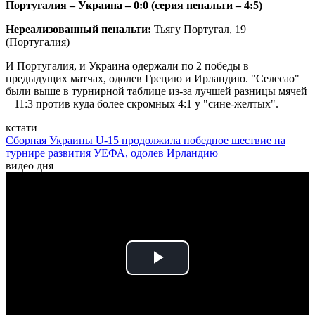
Португалия – Украина – 0:0 (серия пенальти – 4:5)
Нереализованный пенальти:
Тьягу Португал, 19
(Португалия)
И Португалия, и Украина одержали по 2 победы в
предыдущих матчах, одолев Грецию и Ирландию. "Селесао"
были выше в турнирной таблице из-за лучшей разницы мячей
– 11:3 против куда более скромных 4:1 у "сине-желтых".
кстати
Сборная Украины U-15 продолжила победное шествие на
турнире развития УЕФА, одолев Ирландию
видео дня
Play
Video