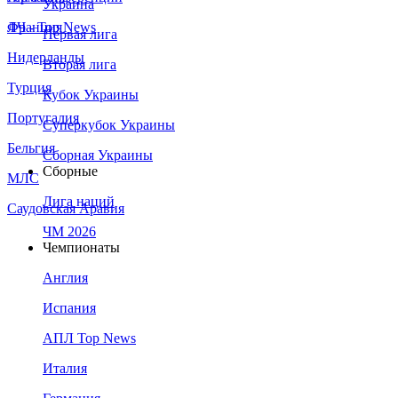
Украина
Франция
ЛЧ - Top News
Первая лига
Нидерланды
Вторая лига
Турция
Кубок Украины
Португалия
Суперкубок Украины
Бельгия
Сборная Украины
Сборные
МЛС
Лига наций
Саудовская Аравия
ЧМ 2026
Чемпионаты
Англия
Испания
АПЛ Top News
Италия