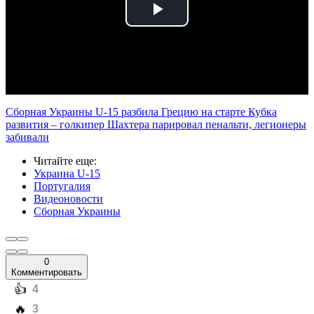
Play
Video
Сборная Украины U-15 разбила Грецию на старте Кубка
развития – голкипер Шахтера парировал пенальти, легионеры
забивали
Читайте еще
:
Украина U-15
Португалия
Видеоновости
Сборная Украины
0
Комментировать
️👍
4
️🔥
3