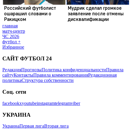
главная
матч-центр
ЧС 2026
футбол +
Избранное
САЙТ ФУТБОЛ 24
Редакция
Прогнозы
Политика конфиденциальности
Правила
сайту
Контакты
Правила комментирования
Редакционная
политика
Структура собственности
Соц. сети
facebook
x
youtube
instagram
telegram
viber
УКРАИНА
Украина
Первая лига
Вторая лига