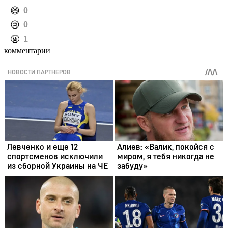
️😄
0
️😢
0
️🤬
1
комментарии