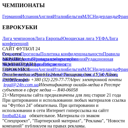
ЧЕМПИОНАТЫ
Германия
Испания
Англия
Италия
Бельгия
МЛС
Нидерланды
Фран
ЕВРОКУБКИ
Лига чемпионов
Лига Европы
Юношеская лига УЕФА
Лига
конференций
САЙТ ФУТБОЛ 24
Редакция
Соц. сети
Прогнозы
Политика конфиденциальности
Правила
сайту
facebook
УКРАИНА
Контакты
x
youtube
Правила комментирования
instagram
telegram
viber
Редакционная
политика
Украина
ЧЕМПИОНАТЫ
Первая лига
Структура собственности
Вторая лига
Германия
ЕВРОКУБКИ
Испания
Англия
Италия
Бельгия
МЛС
Нидерланды
Фран
Лига чемпионов
Онлайн-медиа «Футбол 24»
Лига Европы
пл. Галицкая, дом. 15, м. Львов,
Юношеская лига УЕФА
Лига
конференций
79008
Телефон +380 (32) 229-77-77
Адрес электронной почты
legal@24tv.com.ua
Идентификатор онлайн-медиа в Реестре
субъектов в сфере медиа — R40-06058
21+
Материалы сайта предназначены для лиц старше 21 года
При цитировании и использовании любых материалов ссылка
на "Футбол 24" обязательна. При цитировании и
использовании в сети Интернет гиперссылка на сайтт
football24.ua
обязательное. Материалы со знаком
"Спецпроект", "Партнерский материал", "Реклама", "Новости
компаний" публикуем на правах рекламы.