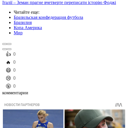
Італії – Земан прагне вчетверте переписати історію Фоджі
Читайте еще
:
Бразильская конфедерация футбола
Бразилия
Копа Америка
Мир
️👍
0
️🔥
0
️😄
0
️😢
0
️🤬
0
комментарии