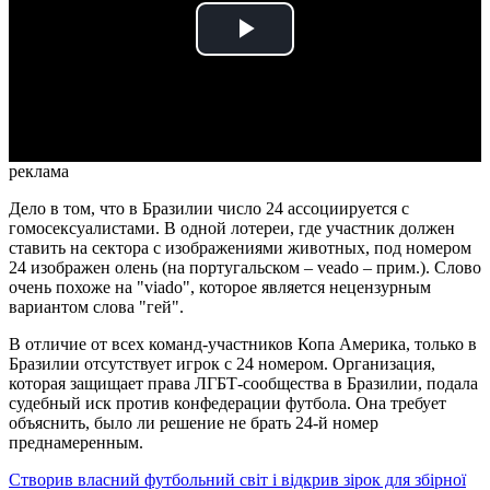
Play
Video
реклама
Дело в том, что в Бразилии число 24 ассоциируется с
гомосексуалистами. В одной лотереи, где участник должен
ставить на сектора с изображениями животных, под номером
24 изображен олень (на португальском – veado – прим.). Слово
очень похоже на "viado", которое является нецензурным
вариантом слова "гей".
В отличие от всех команд-участников Копа Америка, только в
Бразилии отсутствует игрок с 24 номером. Организация,
которая защищает права ЛГБТ-сообщества в Бразилии, подала
судебный иск против конфедерации футбола. Она требует
объяснить, было ли решение не брать 24-й номер
преднамеренным.
Створив власний футбольний світ і відкрив зірок для збірної