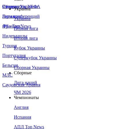
Сборная Украины
Италия
Суперкубок УЕФА
Украина
Германия
Лига конференций
Украина
Франция
ЛЧ - Top News
Первая лига
Нидерланды
Вторая лига
Турция
Кубок Украины
Португалия
Суперкубок Украины
Бельгия
Сборная Украины
Сборные
МЛС
Лига наций
Саудовская Аравия
ЧМ 2026
Чемпионаты
Англия
Испания
АПЛ Top News