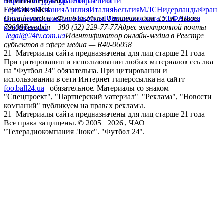
политика
Украина
ЧЕМПИОНАТЫ
Первая лига
Структура собственности
Вторая лига
Германия
ЕВРОКУБКИ
Испания
Англия
Италия
Бельгия
МЛС
Нидерланды
Фран
Лига чемпионов
Онлайн-медиа «Футбол 24»
Лига Европы
пл. Галицкая, дом. 15, м. Львов,
Юношеская лига УЕФА
Лига
конференций
79008
Телефон +380 (32) 229-77-77
Адрес электронной почты
legal@24tv.com.ua
Идентификатор онлайн-медиа в Реестре
субъектов в сфере медиа — R40-06058
21+
Материалы сайта предназначены для лиц старше 21 года
При цитировании и использовании любых материалов ссылка
на "Футбол 24" обязательна. При цитировании и
использовании в сети Интернет гиперссылка на сайтт
football24.ua
обязательное. Материалы со знаком
"Спецпроект", "Партнерский материал", "Реклама", "Новости
компаний" публикуем на правах рекламы.
21+
Материалы сайта предназначены для лиц старше 21 года
Все права защищены. © 2005 -
2026
, ЧАО
"Телерадиокомпания Люкс". "Футбол 24".