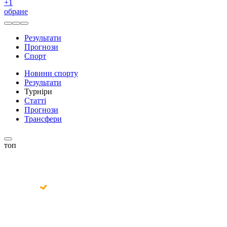
+
1
обране
Результати
Прогнози
Спорт
Новини спорту
Результати
Турніри
Статті
Прогнози
Трансфери
топ