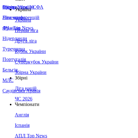
Збірна України
Італія
Суперкубок УЄФА
Україна
Німеччина
Ліга конференцій
Україна
Франція
ЛЧ - Top News
Перша ліга
Нідерланди
Друга ліга
Туреччина
Кубок України
Португалія
Суперкубок України
Бельгія
Збірна України
Збірні
МЛС
Ліга націй
Саудівська Аравія
ЧС 2026
Чемпіонати
Англія
Іспанія
АПЛ Top News