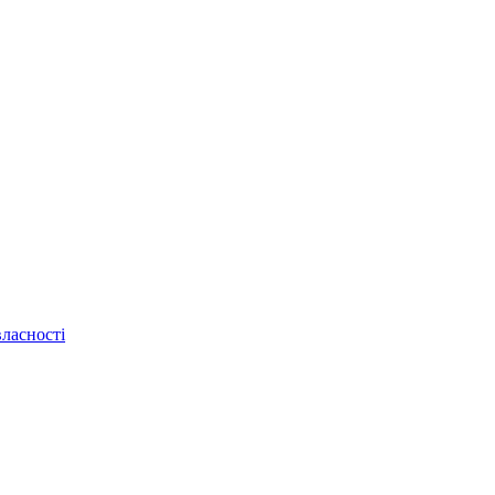
ласності