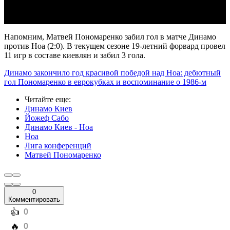
Напомним, Матвей Пономаренко забил гол в матче Динамо
против Ноа (2:0). В текущем сезоне 19-летний форвард провел
11 игр в составе киевлян и забил 3 гола.
Динамо закончило год красивой победой над Ноа: дебютный
гол Пономаренко в еврокубках и воспоминание о 1986-м
Читайте еще
:
Динамо Киев
Йожеф Сабо
Динамо Киев - Ноа
Ноа
Лига конференций
Матвей Пономаренко
0
Комментировать
️👍
0
️🔥
0