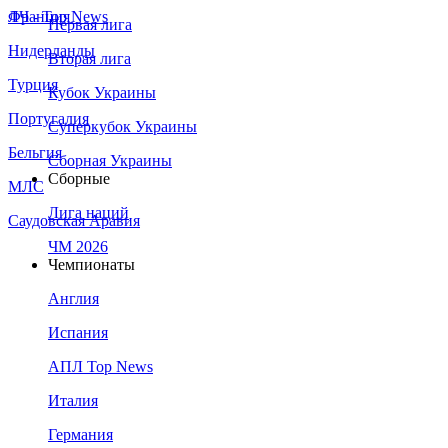
Франция
ЛЧ - Top News
Первая лига
Нидерланды
Вторая лига
Турция
Кубок Украины
Португалия
Суперкубок Украины
Бельгия
Сборная Украины
Сборные
МЛС
Лига наций
Саудовская Аравия
ЧМ 2026
Чемпионаты
Англия
Испания
АПЛ Top News
Италия
Германия