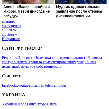
главная
матч-центр
ЧС 2026
футбол +
Избранное
САЙТ ФУТБОЛ 24
Редакция
Прогнозы
Политика конфиденциальности
Правила
сайту
Контакты
Правила комментирования
Редакционная
политика
Структура собственности
Соц. сети
facebook
x
youtube
instagram
telegram
viber
УКРАИНА
Украина
Первая лига
Вторая лига