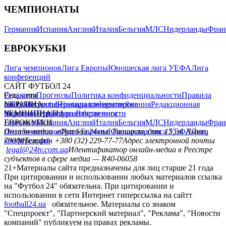
ЧЕМПИОНАТЫ
Германия
Испания
Англия
Италия
Бельгия
МЛС
Нидерланды
Фран
ЕВРОКУБКИ
Лига чемпионов
Лига Европы
Юношеская лига УЕФА
Лига
конференций
САЙТ ФУТБОЛ 24
Редакция
Соц. сети
Прогнозы
Политика конфиденциальности
Правила
сайту
facebook
УКРАИНА
Контакты
x
youtube
Правила комментирования
instagram
telegram
viber
Редакционная
политика
Украина
ЧЕМПИОНАТЫ
Первая лига
Структура собственности
Вторая лига
Германия
ЕВРОКУБКИ
Испания
Англия
Италия
Бельгия
МЛС
Нидерланды
Фран
Лига чемпионов
Онлайн-медиа «Футбол 24»
Лига Европы
пл. Галицкая, дом. 15, м. Львов,
Юношеская лига УЕФА
Лига
конференций
79008
Телефон +380 (32) 229-77-77
Адрес электронной почты
legal@24tv.com.ua
Идентификатор онлайн-медиа в Реестре
субъектов в сфере медиа — R40-06058
21+
Материалы сайта предназначены для лиц старше 21 года
При цитировании и использовании любых материалов ссылка
на "Футбол 24" обязательна. При цитировании и
использовании в сети Интернет гиперссылка на сайтт
football24.ua
обязательное. Материалы со знаком
"Спецпроект", "Партнерский материал", "Реклама", "Новости
компаний" публикуем на правах рекламы.