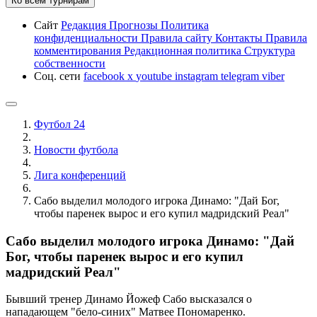
Ко всем турнирам
Сайт
Редакция
Прогнозы
Политика
конфиденциальности
Правила сайту
Контакты
Правила
комментирования
Редакционная политика
Структура
собственности
Соц. сети
facebook
x
youtube
instagram
telegram
viber
Футбол 24
Новости футбола
Лига конференций
Сабо выделил молодого игрока Динамо: "Дай Бог,
чтобы паренек вырос и его купил мадридский Реал"
Сабо выделил молодого игрока Динамо: "Дай
Бог, чтобы паренек вырос и его купил
мадридский Реал"
Бывший тренер Динамо Йожеф Сабо высказался о
нападающем "бело-синих" Матвее Пономаренко.