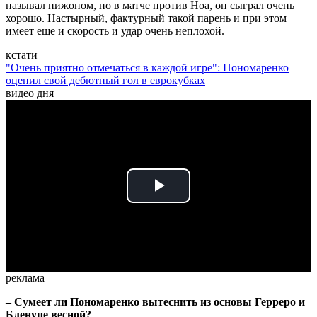
называл пижоном, но в матче против Ноа, он сыграл очень
хорошо. Настырный, фактурный такой парень и при этом
имеет еще и скорость и удар очень неплохой.
кстати
"Очень приятно отмечаться в каждой игре": Пономаренко
оценил свой дебютный гол в еврокубках
видео дня
Play
Video
реклама
–
Сумеет ли Пономаренко вытеснить из основы Герреро и
Бленуце весной?