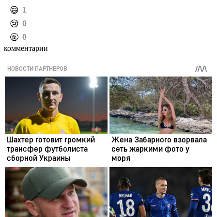
️😄
1
️😢
0
️🤬
0
комментарии