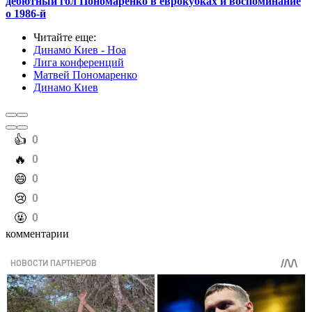
дебютный гол Пономаренко в еврокубках и воспоминание
о 1986-й
Читайте еще
:
Динамо Киев - Ноа
Лига конференций
Матвей Пономаренко
Динамо Киев
️👍
0
️🔥
0
️😄
0
️😢
0
️🤬
0
комментарии