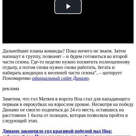
Play
Video
Дальнейшие планы команды? Пока ничего не знаем. Затем
напишут в группу, позвонят – и будем готовиться ко второй
части сезона. Где-то неделю нужно посвятить полноценному
отдыху, а потом снова нужно снова работать, бегать и
набирать кондиции к весенней части сезона", – цитирует
Пономаренко
официальный сайт Динамо
.
реклама
Заметим, что гол Матвея в ворота Ноа стал для нападающего
первым в еврокубках на взрослом уровне. Несмотря на победу
Динамо не смогло подняться до 24-го места, оставшись на
расстоянии 1 балла от позиции, которая позволяла пройти в
следующий этап.
Динамо закончило год красивой победой над Ноа: