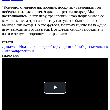
"Конечно, отличное настроение, поскольку завершили год
победой, которая является для нас третьей подряд. Мы
настраивались на эту игру, тренерский штаб подчеркивал ее
важность, несмотря на то, что у нас уже не было шансов
выйти в плей-офф. Но это футбол, поэтому нужно на каждую
игру выходить и отдаваться. Все хотели сегодня победить и
идти в отпуск с хорошим настроением.
кстати
Динамо – Ноа – 2:0 – видеообзор уверенной победы киевлян в
Лиге конференций
видео дня
Play
Video