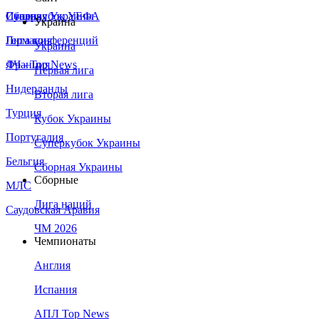
Сборная Украины
Италия
Суперкубок УЕФА
Украина
Германия
Лига конференций
Украина
Франция
ЛЧ - Top News
Первая лига
Нидерланды
Вторая лига
Турция
Кубок Украины
Португалия
Суперкубок Украины
Бельгия
Сборная Украины
Сборные
МЛС
Лига наций
Саудовская Аравия
ЧМ 2026
Чемпионаты
Англия
Испания
АПЛ Top News