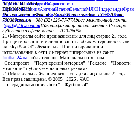
политика
Украина
ЧЕМПИОНАТЫ
Первая лига
Структура собственности
Вторая лига
Германия
ЕВРОКУБКИ
Испания
Англия
Италия
Бельгия
МЛС
Нидерланды
Фран
Лига чемпионов
Онлайн-медиа «Футбол 24»
Лига Европы
пл. Галицкая, дом. 15, м. Львов,
Юношеская лига УЕФА
Лига
конференций
79008
Телефон +380 (32) 229-77-77
Адрес электронной почты
legal@24tv.com.ua
Идентификатор онлайн-медиа в Реестре
субъектов в сфере медиа — R40-06058
21+
Материалы сайта предназначены для лиц старше 21 года
При цитировании и использовании любых материалов ссылка
на "Футбол 24" обязательна. При цитировании и
использовании в сети Интернет гиперссылка на сайтт
football24.ua
обязательное. Материалы со знаком
"Спецпроект", "Партнерский материал", "Реклама", "Новости
компаний" публикуем на правах рекламы.
21+
Материалы сайта предназначены для лиц старше 21 года
Все права защищены. © 2005 -
2026
, ЧАО
"Телерадиокомпания Люкс". "Футбол 24".