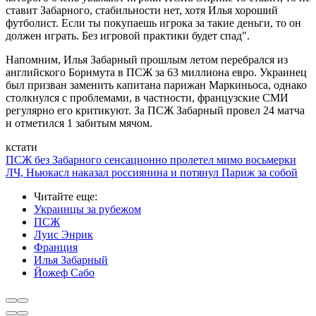
ставит Забарного, стабильности нет, хотя Илья хороший
футболист. Если ты покупаешь игрока за такие деньги, то он
должен играть. Без игровой практики будет спад".
Напомним, Илья Забарный прошлым летом перебрался из
английского Борнмута в ПСЖ за 63 миллиона евро. Украинец
был призван заменить капитана парижан Маркиньоса, однако
столкнулся с проблемами, в частности, французские СМИ
регулярно его критикуют. За ПСЖ Забарный провел 24 матча
и отметился 1 забитым мячом.
кстати
ПСЖ без Забарного сенсационно пролетел мимо восьмерки
ЛЧ, Ньюкасл наказал россиянина и потянул Париж за собой
Читайте еще
:
Украинцы за рубежом
ПСЖ
Луис Энрик
Франция
Илья Забарный
Йожеф Сабо