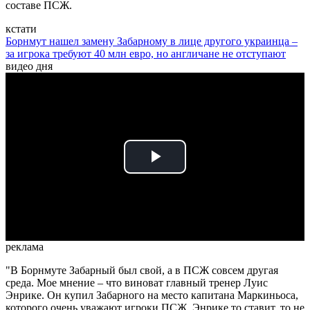
составе ПСЖ.
кстати
Борнмут нашел замену Забарному в лице другого украинца –
за игрока требуют 40 млн евро, но англичане не отступают
видео дня
Play
Video
реклама
"В Борнмуте Забарный был свой, а в ПСЖ совсем другая
среда. Мое мнение – что виноват главный тренер Луис
Энрике. Он купил Забарного на место капитана Маркиньоса,
которого очень уважают игроки ПСЖ. Энрике то ставит, то не