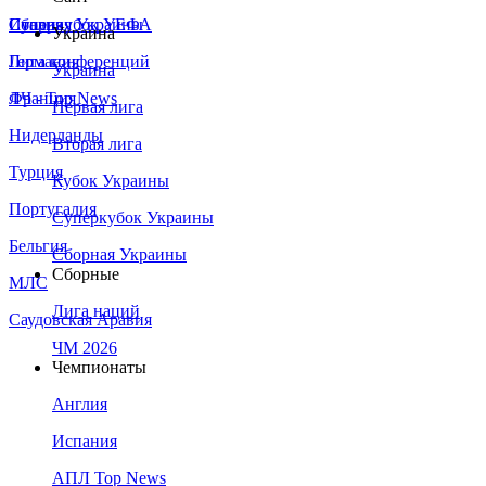
Сборная Украины
Италия
Суперкубок УЕФА
Украина
Германия
Лига конференций
Украина
Франция
ЛЧ - Top News
Первая лига
Нидерланды
Вторая лига
Турция
Кубок Украины
Португалия
Суперкубок Украины
Бельгия
Сборная Украины
Сборные
МЛС
Лига наций
Саудовская Аравия
ЧМ 2026
Чемпионаты
Англия
Испания
АПЛ Top News