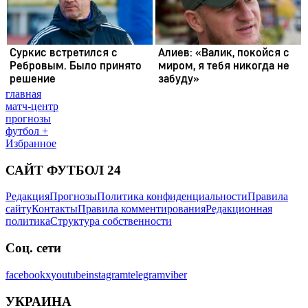
главная
матч-центр
прогнозы
футбол +
Избранное
САЙТ ФУТБОЛ 24
Редакция
Прогнозы
Политика конфиденциальности
Правила
сайту
Контакты
Правила комментирования
Редакционная
политика
Структура собственности
Соц. сети
facebook
x
youtube
instagram
telegram
viber
УКРАИНА