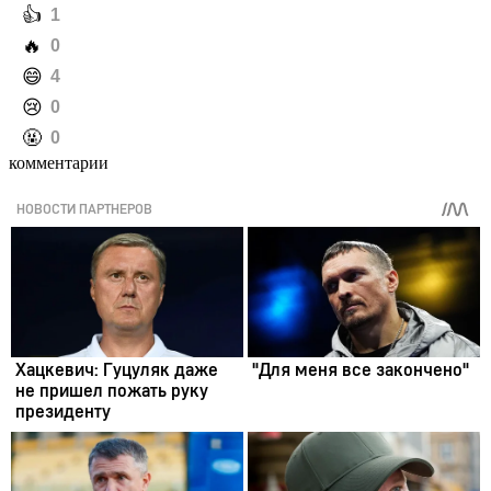
️👍
1
️🔥
0
️😄
4
️😢
0
️🤬
0
комментарии