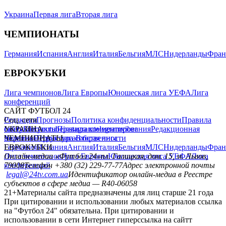
Украина
Первая лига
Вторая лига
ЧЕМПИОНАТЫ
Германия
Испания
Англия
Италия
Бельгия
МЛС
Нидерланды
Фран
ЕВРОКУБКИ
Лига чемпионов
Лига Европы
Юношеская лига УЕФА
Лига
конференций
САЙТ ФУТБОЛ 24
Редакция
Соц. сети
Прогнозы
Политика конфиденциальности
Правила
сайту
facebook
УКРАИНА
Контакты
x
youtube
Правила комментирования
instagram
telegram
viber
Редакционная
политика
Украина
ЧЕМПИОНАТЫ
Первая лига
Структура собственности
Вторая лига
Германия
ЕВРОКУБКИ
Испания
Англия
Италия
Бельгия
МЛС
Нидерланды
Фран
Лига чемпионов
Онлайн-медиа «Футбол 24»
Лига Европы
пл. Галицкая, дом. 15, м. Львов,
Юношеская лига УЕФА
Лига
конференций
79008
Телефон +380 (32) 229-77-77
Адрес электронной почты
legal@24tv.com.ua
Идентификатор онлайн-медиа в Реестре
субъектов в сфере медиа — R40-06058
21+
Материалы сайта предназначены для лиц старше 21 года
При цитировании и использовании любых материалов ссылка
на "Футбол 24" обязательна. При цитировании и
использовании в сети Интернет гиперссылка на сайтт