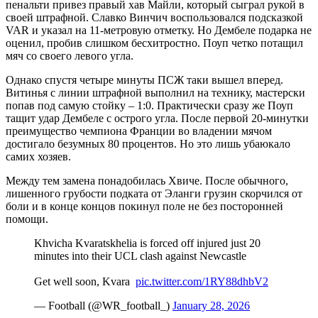
пенальти привез правый хав Майли, который сыграл рукой в
своей штрафной. Славко Винчич воспользовался подсказкой
VAR и указал на 11-метровую отметку. Но Дембеле подарка не
оценил, пробив слишком бесхитростно. Поуп четко потащил
мяч со своего левого угла.
Однако спустя четыре минуты ПСЖ таки вышел вперед.
Витинья с линии штрафной выполнил на технику, мастерски
попав под самую стойку – 1:0. Практически сразу же Поуп
тащит удар Дембеле с острого угла. После первой 20-минутки
преимущество чемпиона Франции во владении мячом
достигало безумных 80 процентов. Но это лишь убаюкало
самих хозяев.
Между тем замена понадобилась Хвиче. После обычного,
лишенного грубости подката от Эланги грузин скорчился от
боли и в конце концов покинул поле не без посторонней
помощи.
Khvicha Kvaratskhelia is forced off injured just 20
minutes into their UCL clash against Newcastle ️
Get well soon, Kvara ️
pic.twitter.com/1RY88dhbV2
— Football (@WR_football_)
January 28, 2026