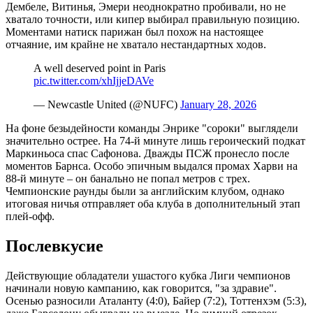
Дембеле, Витинья, Эмери неоднократно пробивали, но не
хватало точности, или кипер выбирал правильную позицию.
Моментами натиск парижан был похож на настоящее
отчаяние, им крайне не хватало нестандартных ходов.
A well deserved point in Paris
pic.twitter.com/xhIjjeDAVe
— Newcastle United (@NUFC)
January 28, 2026
На фоне безыдейности команды Энрике "сороки" выглядели
значительно острее. На 74-й минуте лишь героический подкат
Маркиньоса спас Сафонова. Дважды ПСЖ пронесло после
моментов Барнса. Особо эпичным выдался промах Харви на
88-й минуте – он банально не попал метров с трех.
Чемпионские раунды были за английским клубом, однако
итоговая ничья отправляет оба клуба в дополнительный этап
плей-офф.
Послевкусие
Действующие обладатели ушастого кубка Лиги чемпионов
начинали новую кампанию, как говорится, "за здравие".
Осенью разносили Аталанту (4:0), Байер (7:2), Тоттенхэм (5:3),