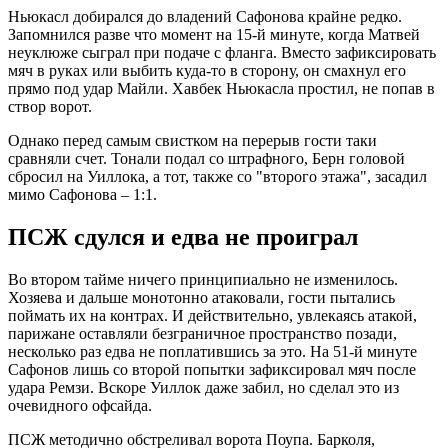
Ньюкасл добирался до владений Сафонова крайне редко.
Запомнился разве что момент на 15-й минуте, когда Матвей
неуклюже сыграл при подаче с фланга. Вместо зафиксировать
мяч в руках или выбить куда-то в сторону, он смахнул его
прямо под удар Майли. Хавбек Ньюкасла простил, не попав в
створ ворот.
Однако перед самым свистком на перерыв гости таки
сравняли счет. Тонали подал со штрафного, Берн головой
сбросил на Уиллока, а тот, также со "второго этажа", засадил
мимо Сафонова – 1:1.
ПСЖ сдулся и едва не проиграл
Во втором тайме ничего принципиально не изменилось.
Хозяева и дальше монотонно атаковали, гости пытались
поймать их на контрах. И действительно, увлекаясь атакой,
парижане оставляли безграничное пространство позади,
несколько раз едва не поплатившись за это. На 51-й минуте
Сафонов лишь со второй попытки зафиксировал мяч после
удара Ремзи. Вскоре Уиллок даже забил, но сделал это из
очевидного офсайда.
ПСЖ методично обстреливал ворота Поупа. Барколя,