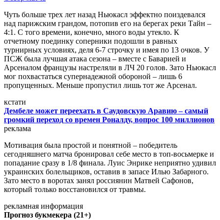
Чуть больше трех лет назад Ньюкасл эффектно поиздевался
над парижским грандом, потопив его на берегах реки Тайн –
4:1. С того времени, конечно, много воды утекло. К
отчетному поединку соперники подошли в равных
турнирных условиях, деля 6-7 строчку и имея по 13 очков. У
ПСЖ была лучшая атака сезона – вместе с Баварией и
Арсеналом французы настреляли в ЛЧ 20 голов. Зато Ньюкасл
мог похвастаться супернадежной обороной – лишь 6
пропущенных. Меньше пропустил лишь тот же Арсенал.
кстати
Дембеле может переехать в Саудовскую Аравию – самый
громкий переход со времен Роналду, вопрос 100 миллионов
реклама
Мотивация была простой и понятной – победитель
сегодняшнего матча бронировал себе место в топ-восьмерке и
попадание сразу в 1/8 финала. Луис Энрике неприятно удивил
украинских болельщиков, оставив в запасе Илью Забарного.
Зато место в воротах занял россиянин Матвей Сафонов,
который только восстановился от травмы.
рекламная информация
Прогноз букмекера (21+)