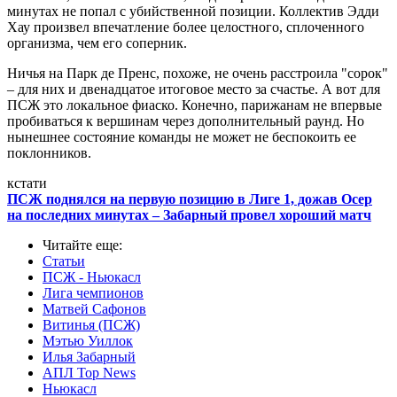
минутах не попал с убийственной позиции. Коллектив Эдди
Хау произвел впечатление более целостного, сплоченного
организма, чем его соперник.
Ничья на Парк де Пренс, похоже, не очень расстроила "сорок"
– для них и двенадцатое итоговое место за счастье. А вот для
ПСЖ это локальное фиаско. Конечно, парижанам не впервые
пробиваться к вершинам через дополнительный раунд. Но
нынешнее состояние команды не может не беспокоить ее
поклонников.
кстати
ПСЖ поднялся на первую позицию в Лиге 1, дожав Осер
на последних минутах – Забарный провел хороший матч
Читайте еще
:
Статьи
ПСЖ - Ньюкасл
Лига чемпионов
Матвей Сафонов
Витинья (ПСЖ)
Мэтью Уиллок
Илья Забарный
АПЛ Top News
Ньюкасл