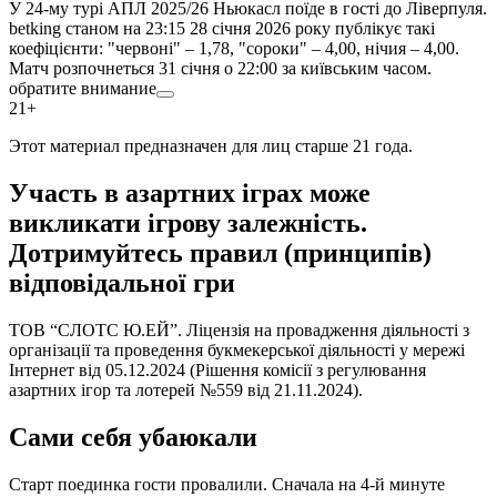
У 24-му турі АПЛ 2025/26 Ньюкасл поїде в гості до Ліверпуля.
betking станом на 23:15 28 січня 2026 року публікує такі
коефіцієнти: "червоні" – 1,78, "сороки" – 4,00, нічия – 4,00.
Матч розпочнеться 31 січня о 22:00 за київським часом.
обратите внимание
21+
Этот материал предназначен для лиц старше 21 года.
Участь в азартних іграх може
викликати ігрову залежність.
Дотримуйтесь правил (принципів)
відповідальної гри
ТОВ “СЛОТС Ю.ЕЙ”. Ліцензія на провадження діяльності з
організації та проведення букмекерської діяльності у мережі
Інтернет від 05.12.2024 (Рішення комісії з регулювання
азартних ігор та лотерей №559 від 21.11.2024).
Сами себя убаюкали
Старт поединка гости провалили. Сначала на 4-й минуте