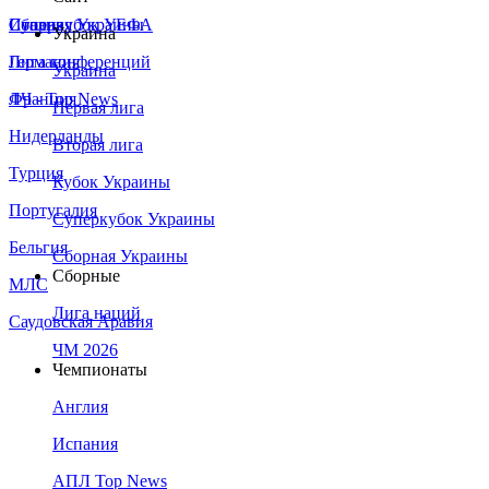
Сборная Украины
Италия
Суперкубок УЕФА
Украина
Германия
Лига конференций
Украина
Франция
ЛЧ - Top News
Первая лига
Нидерланды
Вторая лига
Турция
Кубок Украины
Португалия
Суперкубок Украины
Бельгия
Сборная Украины
Сборные
МЛС
Лига наций
Саудовская Аравия
ЧМ 2026
Чемпионаты
Англия
Испания
АПЛ Top News