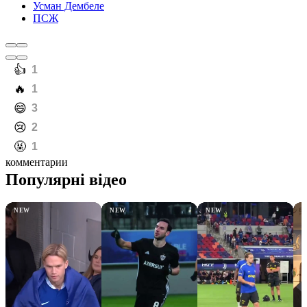
Усман Дембеле
ПСЖ
️👍
1
️🔥
1
️😄
3
️😢
2
️🤬
1
комментарии