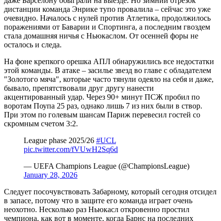
даже Барселону обыграли на выезде. Но зимний отрезок
дистанции команда Энрике тупо провалила – сейчас это уже
очевидно. Началось с нулей против Атлетика, продолжилось
поражениями от Баварии и Спортинга, а последним гвоздем
стала домашняя ничья с Ньюкаслом. От осенней форы не
осталось и следа.
На фоне крепкого орешка АПЛ обнаружились все недостатки
этой команды. В атаке – засилье звезд во главе с обладателем
"Золотого мяча", которые часто тянули одеяло на себя и даже,
бывало, препятствовали друг другу нанести
акцентированный удар. Через 90+ минут ПСЖ пробил по
воротам Поупа 25 раз, однако лишь 7 из них были в створ.
При этом по голевым шансам Париж перевесил гостей со
скромным счетом 3:2.
League phase 2025/26
#UCL
pic.twitter.com/fVUwH2Sq6d
— UEFA Champions League (@ChampionsLeague)
January 28, 2026
Следует посочувствовать Забарному, который сегодня отсидел
в запасе, потому что в защите его команда играет очень
неохотно. Несколько раз Ньюкасл откровенно простил
чемпиона, как вот в моменте, когда Барнс на последних