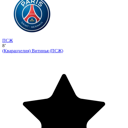
ПСЖ
8’
(Кварацхелия)
Витинья (ПСЖ)