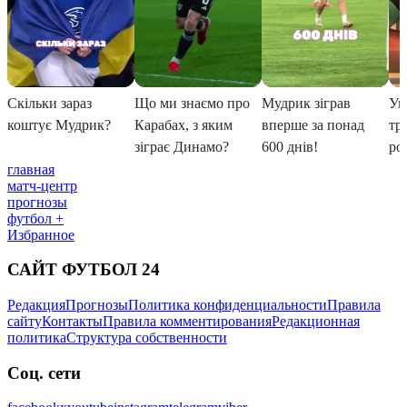
главная
матч-центр
прогнозы
футбол +
Избранное
САЙТ ФУТБОЛ 24
Редакция
Прогнозы
Политика конфиденциальности
Правила
сайту
Контакты
Правила комментирования
Редакционная
политика
Структура собственности
Соц. сети