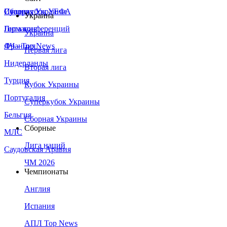
Сборная Украины
Италия
Суперкубок УЕФА
Украина
Германия
Лига конференций
Украина
Франция
ЛЧ - Top News
Первая лига
Нидерланды
Вторая лига
Турция
Кубок Украины
Португалия
Суперкубок Украины
Бельгия
Сборная Украины
Сборные
МЛС
Лига наций
Саудовская Аравия
ЧМ 2026
Чемпионаты
Англия
Испания
АПЛ Top News