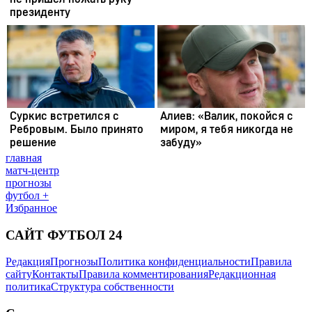
главная
матч-центр
прогнозы
футбол +
Избранное
САЙТ ФУТБОЛ 24
Редакция
Прогнозы
Политика конфиденциальности
Правила
сайту
Контакты
Правила комментирования
Редакционная
политика
Структура собственности