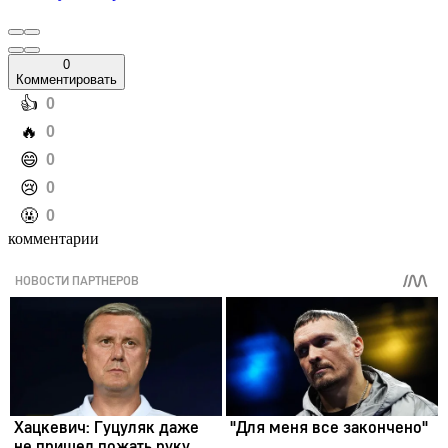
0
Комментировать
️👍
0
️🔥
0
️😄
0
️😢
0
️🤬
0
комментарии