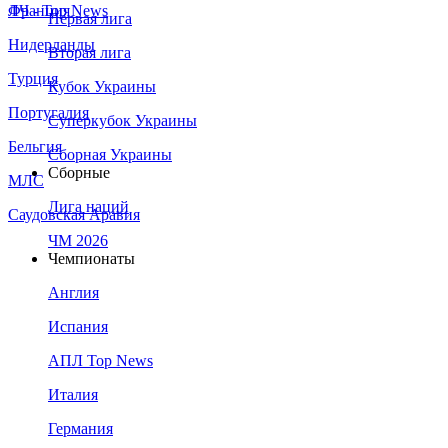
Франция
ЛЧ - Top News
Первая лига
Нидерланды
Вторая лига
Турция
Кубок Украины
Португалия
Суперкубок Украины
Бельгия
Сборная Украины
Сборные
МЛС
Лига наций
Саудовская Аравия
ЧМ 2026
Чемпионаты
Англия
Испания
АПЛ Top News
Италия
Германия