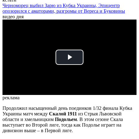
Черноморец выбил Зарю из Кубка Украины, Эпицентр
опозорился с аматорами, разгромы от Вереса и Буковины
видео дня
Play
Video
реклама
Продолжил насыщенный день поединков 1/32 финала Кубка
Украины матч между
Скалой 1911
из Стрыя Львовской
области и хмельницким
Подольем
. В этом сезоне Скала
выступает во Второй лиге, тогда как Подолье играет на
дивизион выше – в Первой лиге.