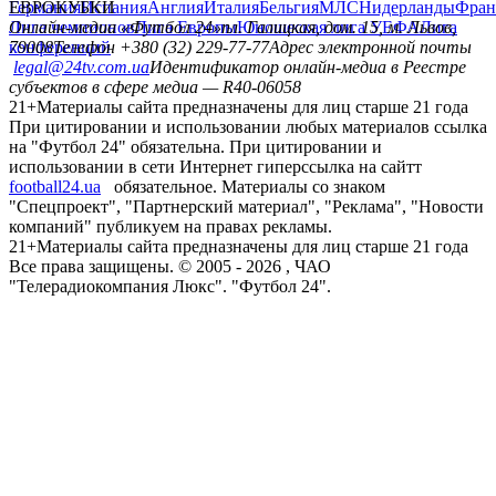
Германия
ЕВРОКУБКИ
Испания
Англия
Италия
Бельгия
МЛС
Нидерланды
Фран
Лига чемпионов
Онлайн-медиа «Футбол 24»
Лига Европы
пл. Галицкая, дом. 15, м. Львов,
Юношеская лига УЕФА
Лига
конференций
79008
Телефон +380 (32) 229-77-77
Адрес электронной почты
legal@24tv.com.ua
Идентификатор онлайн-медиа в Реестре
субъектов в сфере медиа — R40-06058
21+
Материалы сайта предназначены для лиц старше 21 года
При цитировании и использовании любых материалов ссылка
на "Футбол 24" обязательна. При цитировании и
использовании в сети Интернет гиперссылка на сайтт
football24.ua
обязательное. Материалы со знаком
"Спецпроект", "Партнерский материал", "Реклама", "Новости
компаний" публикуем на правах рекламы.
21+
Материалы сайта предназначены для лиц старше 21 года
Все права защищены. © 2005 -
2026
, ЧАО
"Телерадиокомпания Люкс". "Футбол 24".