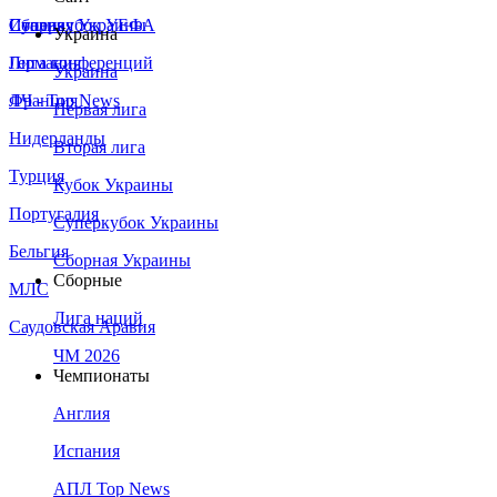
Сборная Украины
Италия
Суперкубок УЕФА
Украина
Германия
Лига конференций
Украина
Франция
ЛЧ - Top News
Первая лига
Нидерланды
Вторая лига
Турция
Кубок Украины
Португалия
Суперкубок Украины
Бельгия
Сборная Украины
Сборные
МЛС
Лига наций
Саудовская Аравия
ЧМ 2026
Чемпионаты
Англия
Испания
АПЛ Top News