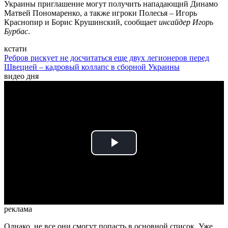
Украины приглашение могут получить нападающий Динамо
Матвей Пономаренко, а также игроки Полесья – Игорь
Краснопир и Борис Крушинский, сообщает
инсайдер Игорь
Бурбас
.
кстати
Ребров рискует не досчитаться еще двух легионеров перед
Швецией – кадровый коллапс в сборной Украины
видео дня
Play
Video
реклама
Однако, не все они смогут попасть в основной список. Уже