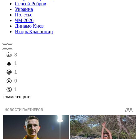
Сергей Ребров
Украина
Полесье
ЧМ 2026
Динамо Киев
Игорь Краснопир
️👍
8
️🔥
1
️😄
1
️😢
0
️🤬
1
комментарии