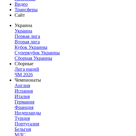
Видео
Трансферы
Сайт
Украина
Украина
Первая лига
Вторая лига
Кубок Украины
Суперкубок Украины
Сборная Украины
Сборные
Лига наций
ЧМ 2026
Чемпионаты
Англия
Испания
Италия
Германия
Франция
Нидерланды
Турция
Португалия
Бельгия
МЛС