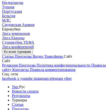
Нидерланды
Турция
Португалия
Бельгия
МЛС
Саудовская Аравия
Еврокубки
Лига чемпионов
Лига Европы
Суперкубок УЕФА
Лига конференций
Ко всем турнирам
Статьи
Прогнозы
Видео
Трансферы
Сайт
Сайт
Редакция
Прогнозы
Политика конфиденциальности
Правила
сайту
Контакты
Правила комментирования
Соц. сети
facebook
x
youtube
instagram
telegram
viber
Укр
Рус
Новости спорта
Результаты
Турниры
Статьи
Прогнозы