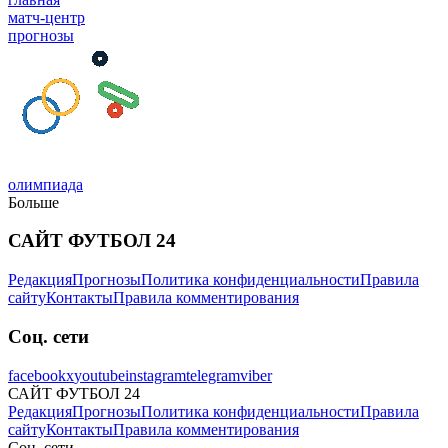
матч-центр
прогнозы
олимпиада
Больше
САЙТ ФУТБОЛ 24
Редакция
Прогнозы
Политика конфиденциальности
Правила
сайту
Контакты
Правила комментирования
Соц. сети
facebook
x
youtube
instagram
telegram
viber
САЙТ ФУТБОЛ 24
Редакция
Прогнозы
Политика конфиденциальности
Правила
сайту
Контакты
Правила комментирования
Соц. сети