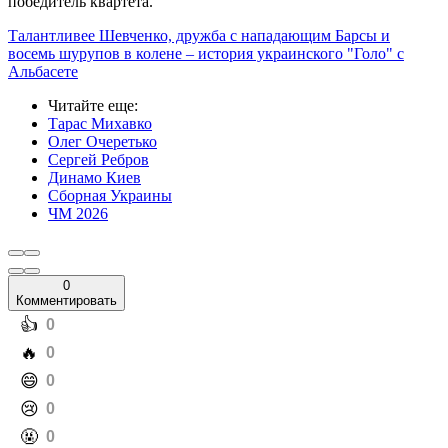
победитель квартета.
Талантливее Шевченко, дружба с нападающим Барсы и
восемь шурупов в колене – история украинского "Голо" с
Альбасете
Читайте еще
:
Тарас Михавко
Олег Очеретько
Сергей Ребров
Динамо Киев
Сборная Украины
ЧМ 2026
0
Комментировать
️👍
0
️🔥
0
️😄
0
️😢
0
️🤬
0