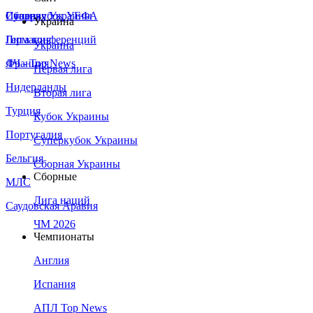
Сборная Украины
Италия
Суперкубок УЕФА
Украина
Германия
Лига конференций
Украина
Франция
ЛЧ - Top News
Первая лига
Нидерланды
Вторая лига
Турция
Кубок Украины
Португалия
Суперкубок Украины
Бельгия
Сборная Украины
Сборные
МЛС
Лига наций
Саудовская Аравия
ЧМ 2026
Чемпионаты
Англия
Испания
АПЛ Top News