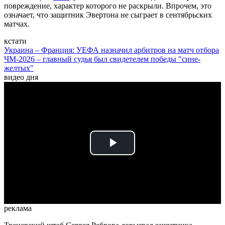
повреждение, характер которого не раскрыли. Впрочем, это
означает, что защитник Эвертона не сыграет в сентябрьских
матчах.
кстати
Украина – Франция: УЕФА назначил арбитров на матч отбора
ЧМ-2026 – главный судья был свидетелем победы "сине-
желтых"
видео дня
Play
Video
реклама