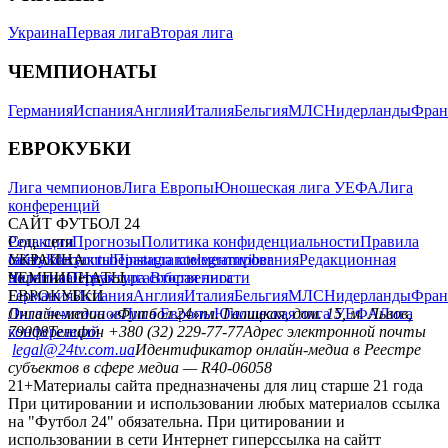
Украина
Первая лига
Вторая лига
ЧЕМПИОНАТЫ
Германия
Испания
Англия
Италия
Бельгия
МЛС
Нидерланды
Фран
ЕВРОКУБКИ
Лига чемпионов
Лига Европы
Юношеская лига УЕФА
Лига
конференций
САЙТ ФУТБОЛ 24
Редакция
Соц. сети
Прогнозы
Политика конфиденциальности
Правила
сайту
facebook
УКРАИНА
Контакты
x
youtube
Правила комментирования
instagram
telegram
viber
Редакционная
политика
Украина
ЧЕМПИОНАТЫ
Первая лига
Структура собственности
Вторая лига
Германия
ЕВРОКУБКИ
Испания
Англия
Италия
Бельгия
МЛС
Нидерланды
Фран
Лига чемпионов
Онлайн-медиа «Футбол 24»
Лига Европы
пл. Галицкая, дом. 15, м. Львов,
Юношеская лига УЕФА
Лига
конференций
79008
Телефон +380 (32) 229-77-77
Адрес электронной почты
legal@24tv.com.ua
Идентификатор онлайн-медиа в Реестре
субъектов в сфере медиа — R40-06058
21+
Материалы сайта предназначены для лиц старше 21 года
При цитировании и использовании любых материалов ссылка
на "Футбол 24" обязательна. При цитировании и
использовании в сети Интернет гиперссылка на сайтт