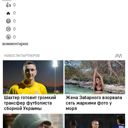
️👍
0
️🔥
0
️😄
0
️😢
0
️🤬
0
комментарии