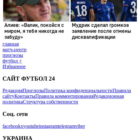
главная
матч-центр
прогнозы
футбол +
Избранное
САЙТ ФУТБОЛ 24
Редакция
Прогнозы
Политика конфиденциальности
Правила
сайту
Контакты
Правила комментирования
Редакционная
политика
Структура собственности
Соц. сети
facebook
x
youtube
instagram
telegram
viber
УКРАИНА