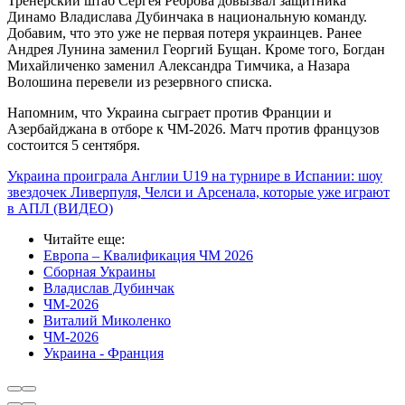
Тренерский штаб Сергея Реброва довызвал защитника
Динамо Владислава Дубинчака в национальную команду.
Добавим, что это уже не первая потеря украинцев. Ранее
Андрея Лунина заменил Георгий Бущан. Кроме того, Богдан
Михайличенко заменил Александра Тимчика, а Назара
Волошина перевели из резервного списка.
Напомним, что Украина сыграет против Франции и
Азербайджана в отборе к ЧМ-2026. Матч против французов
состоится 5 сентября.
Украина проиграла Англии U19 на турнире в Испании: шоу
звездочек Ливерпуля, Челси и Арсенала, которые уже играют
в АПЛ (ВИДЕО)
Читайте еще
:
Европа – Квалификация ЧМ 2026
Сборная Украины
Владислав Дубинчак
ЧМ-2026
Виталий Миколенко
ЧМ-2026
Украина - Франция