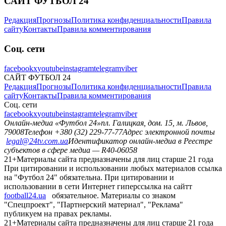
САЙТ ФУТБОЛ 24
Редакция
Прогнозы
Политика конфиденциальности
Правила
сайту
Контакты
Правила комментирования
Соц. сети
facebook
x
youtube
instagram
telegram
viber
САЙТ ФУТБОЛ 24
Редакция
Прогнозы
Политика конфиденциальности
Правила
сайту
Контакты
Правила комментирования
Соц. сети
facebook
x
youtube
instagram
telegram
viber
Онлайн-медиа «Футбол 24»
пл. Галицкая, дом. 15, м. Львов,
79008
Телефон +380 (32) 229-77-77
Адрес электронной почты
legal@24tv.com.ua
Идентификатор онлайн-медиа в Реестре
субъектов в сфере медиа — R40-06058
21+
Материалы сайта предназначены для лиц старше 21 года
При цитировании и использовании любых материалов ссылка
на "Футбол 24" обязательна. При цитировании и
использовании в сети Интернет гиперссылка на сайтт
football24.ua
обязательное. Материалы со знаком
"Спецпроект", "Партнерский материал", "Реклама"
публикуем на правах рекламы.
21+
Материалы сайта предназначены для лиц старше 21 года