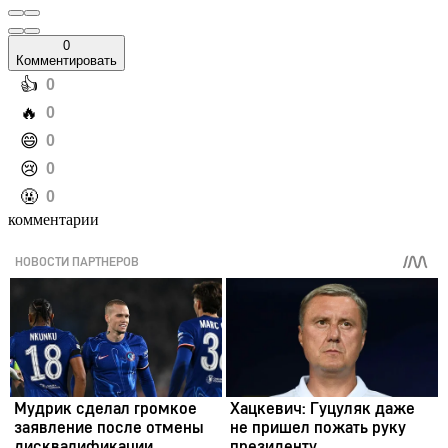
0
Комментировать
️👍
0
️🔥
0
️😄
0
️😢
0
️🤬
0
комментарии