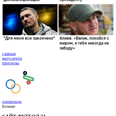
главная
матч-центр
прогнозы
олимпиада
Больше