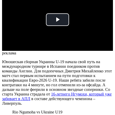
Play
Video
реклама
Юношеская сборная Украины U-19 начала свой путь на
международном турнире в Испании поединком против
команды Англии. Для подопечных Дмитрия Михайленко этот
матч стал первым испытанием на пути подготовки к
квалификации Евро-2026 U-19. Наши ребята забили после
контратаки на 4 минуте, но гол отменили из-за офсайда. А
дальше на поле феерили в основном звездные соперники. Со
старта Украина страдала от
16-летнего Нгумохи, который уже
забивает в АПЛ
в составе действующего чемпиона –
Ливерпуль.
Rio Ngumoha vs Ukraine U19