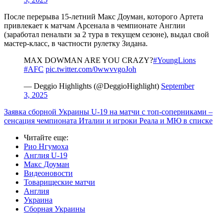
После перерыва 15-летний Макс Доуман, которого Артета
привлекает к матчам Арсенала в чемпионате Англии
(заработал пенальти за 2 тура в текущем сезоне), выдал свой
мастер-класс, в частности рулетку Зидана.
MAX DOWMAN ARE YOU CRAZY?
#YoungLions
#AFC
pic.twitter.com/0wwvvgoJoh
— Deggio Highlights (@DeggioHighlight)
September
3, 2025
Заявка сборной Украины U-19 на матчи с топ-соперниками –
сенсация чемпионата Италии и игроки Реала и МЮ в списке
Читайте еще
:
Рио Нгумоха
Англия U-19
Макс Доуман
Видеоновости
Товарищеские матчи
Англия
Украина
Сборная Украины