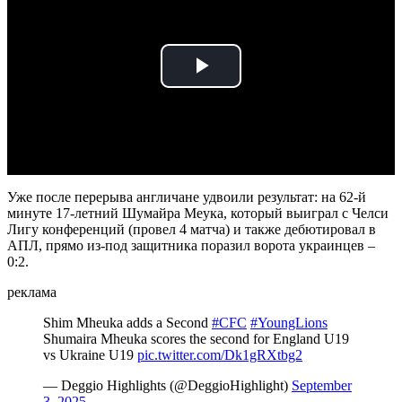
Play
Video
Уже после перерыва англичане удвоили результат: на 62-й
минуте 17-летний Шумайра Меука, который выиграл с Челси
Лигу конференций (провел 4 матча) и также дебютировал в
АПЛ, прямо из-под защитника поразил ворота украинцев –
0:2.
реклама
Shim Mheuka adds a Second
#CFC
#YoungLions
Shumaira Mheuka scores the second for England U19
vs Ukraine U19
pic.twitter.com/Dk1gRXtbg2
— Deggio Highlights (@DeggioHighlight)
September
3, 2025