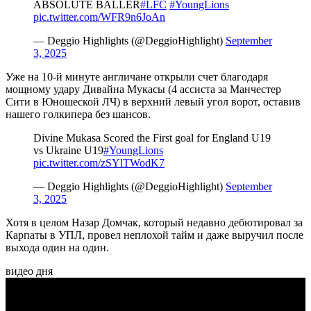
ABSOLUTE BALLER
#LFC
#YoungLions
pic.twitter.com/WFR9n6JoAn
— Deggio Highlights (@DeggioHighlight)
September
3, 2025
Уже на 10-й минуте англичане открыли счет благодаря
мощному удару Дивайна Мукасы (4 ассиста за Манчестер
Сити в Юношеской ЛЧ) в верхний левый угол ворот, оставив
нашего голкипера без шансов.
Divine Mukasa Scored the First goal for England U19
vs Ukraine U19
#YoungLions
pic.twitter.com/zSYlTWodK7
— Deggio Highlights (@DeggioHighlight)
September
3, 2025
Хотя в целом Назар Домчак, который недавно дебютировал за
Карпаты в УПЛ, провел неплохой тайм и даже выручил после
выхода один на один.
видео дня