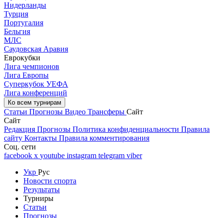
Нидерланды
Турция
Португалия
Бельгия
МЛС
Саудовская Аравия
Еврокубки
Лига чемпионов
Лига Европы
Суперкубок УЕФА
Лига конференций
Ко всем турнирам
Статьи
Прогнозы
Видео
Трансферы
Сайт
Сайт
Редакция
Прогнозы
Политика конфиденциальности
Правила
сайту
Контакты
Правила комментирования
Соц. сети
facebook
x
youtube
instagram
telegram
viber
Укр
Рус
Новости спорта
Результаты
Турниры
Статьи
Прогнозы