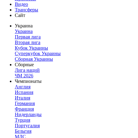
Видео
Трансферы
Сайт
Украина
Украина
Первая лига
Вторая лига
Кубок Украины
Суперкубок Украины
Сборная Украины
Сборные
Лига наций
ЧМ 2026
Чемпионаты
Англия
Испания
Италия
Германия
Франция
Нидерланды
Турция
Португалия
Бельгия
МЛС