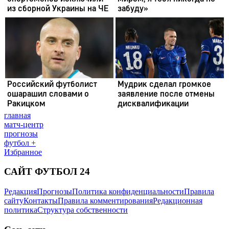
главная
матч-центр
прогнозы
футбол +
Избранное
САЙТ ФУТБОЛ 24
Редакция
Прогнозы
Политика конфиденциальности
Правила
сайту
Контакты
Правила комментирования
Редакционная
политика
Структура собственности