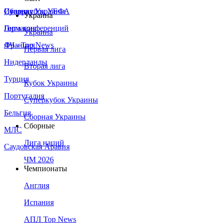
Сборная Украины
Италия
Суперкубок УЕФА
Украина
Германия
Лига конференций
Украина
Франция
ЛЧ - Top News
Первая лига
Нидерланды
Вторая лига
Турция
Кубок Украины
Португалия
Суперкубок Украины
Бельгия
Сборная Украины
Сборные
МЛС
Лига наций
Саудовская Аравия
ЧМ 2026
Чемпионаты
Англия
Испания
АПЛ Top News