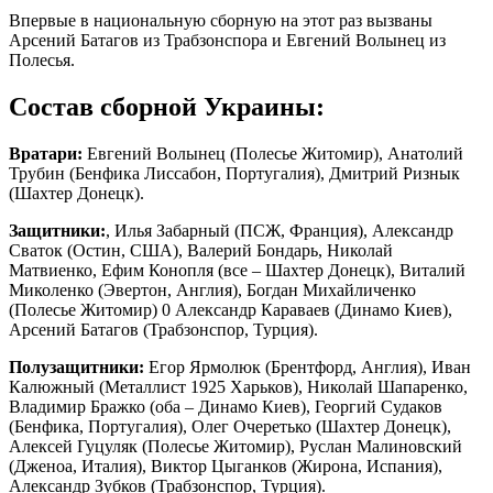
Впервые в национальную сборную на этот раз вызваны
Арсений Батагов из Трабзонспора и Евгений Волынец из
Полесья.
Состав сборной Украины:
Вратари:
Евгений Волынец (Полесье Житомир), Анатолий
Трубин (Бенфика Лиссабон, Португалия), Дмитрий Ризнык
(Шахтер Донецк).
Защитники:
, Илья Забарный (ПСЖ, Франция), Александр
Сваток (Остин, США), Валерий Бондарь, Николай
Матвиенко, Ефим Конопля (все – Шахтер Донецк), Виталий
Миколенко (Эвертон, Англия), Богдан Михайличенко
(Полесье Житомир) 0 Александр Караваев (Динамо Киев),
Арсений Батагов (Трабзонспор, Турция).
Полузащитники:
Егор Ярмолюк (Брентфорд, Англия), Иван
Калюжный (Металлист 1925 Харьков), Николай Шапаренко,
Владимир Бражко (оба – Динамо Киев), Георгий Судаков
(Бенфика, Португалия), Олег Очеретько (Шахтер Донецк),
Алексей Гуцуляк (Полесье Житомир), Руслан Малиновский
(Дженоа, Италия), Виктор Цыганков (Жирона, Испания),
Александр Зубков (Трабзонспор, Турция).