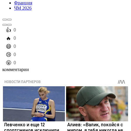
Франция
ЧМ 2026
️👍
0
️🔥
0
️😄
0
️😢
0
️🤬
0
комментарии