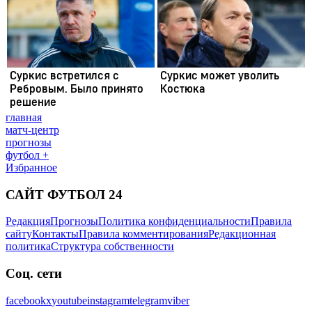
главная
матч-центр
прогнозы
футбол +
Избранное
САЙТ ФУТБОЛ 24
Редакция
Прогнозы
Политика конфиденциальности
Правила
сайту
Контакты
Правила комментирования
Редакционная
политика
Структура собственности
Соц. сети
facebook
x
youtube
instagram
telegram
viber