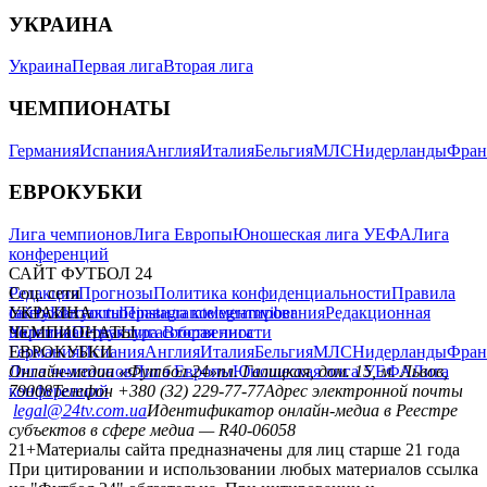
УКРАИНА
Украина
Первая лига
Вторая лига
ЧЕМПИОНАТЫ
Германия
Испания
Англия
Италия
Бельгия
МЛС
Нидерланды
Фран
ЕВРОКУБКИ
Лига чемпионов
Лига Европы
Юношеская лига УЕФА
Лига
конференций
САЙТ ФУТБОЛ 24
Редакция
Соц. сети
Прогнозы
Политика конфиденциальности
Правила
сайту
facebook
УКРАИНА
Контакты
x
youtube
Правила комментирования
instagram
telegram
viber
Редакционная
политика
Украина
ЧЕМПИОНАТЫ
Первая лига
Структура собственности
Вторая лига
Германия
ЕВРОКУБКИ
Испания
Англия
Италия
Бельгия
МЛС
Нидерланды
Фран
Лига чемпионов
Онлайн-медиа «Футбол 24»
Лига Европы
пл. Галицкая, дом. 15, м. Львов,
Юношеская лига УЕФА
Лига
конференций
79008
Телефон +380 (32) 229-77-77
Адрес электронной почты
legal@24tv.com.ua
Идентификатор онлайн-медиа в Реестре
субъектов в сфере медиа — R40-06058
21+
Материалы сайта предназначены для лиц старше 21 года
При цитировании и использовании любых материалов ссылка