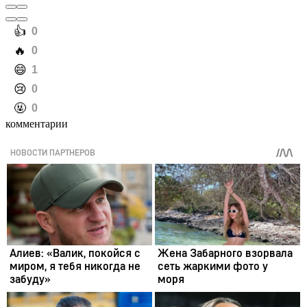
️👍
0
️🔥
0
️😄
1
️😢
0
️🤬
0
комментарии