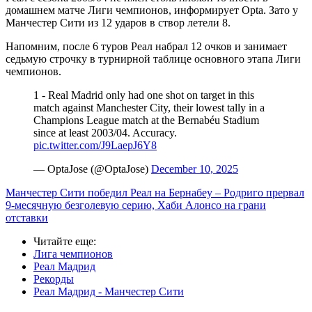
домашнем матче Лиги чемпионов, информирует Opta. Зато у
Манчестер Сити из 12 ударов в створ летели 8.
Напомним, после 6 туров Реал набрал 12 очков и занимает
седьмую строчку в турнирной таблице основного этапа Лиги
чемпионов.
1 - Real Madrid only had one shot on target in this
match against Manchester City, their lowest tally in a
Champions League match at the Bernabéu Stadium
since at least 2003/04. Accuracy.
pic.twitter.com/J9LaepJ6Y8
— OptaJose (@OptaJose)
December 10, 2025
Манчестер Сити победил Реал на Бернабеу – Родриго прервал
9-месячную безголевую серию, Хаби Алонсо на грани
отставки
Читайте еще
:
Лига чемпионов
Реал Мадрид
Рекорды
Реал Мадрид - Манчестер Сити