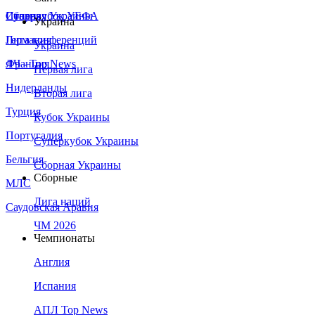
Сборная Украины
Италия
Суперкубок УЕФА
Украина
Германия
Лига конференций
Украина
Франция
ЛЧ - Top News
Первая лига
Нидерланды
Вторая лига
Турция
Кубок Украины
Португалия
Суперкубок Украины
Бельгия
Сборная Украины
Сборные
МЛС
Лига наций
Саудовская Аравия
ЧМ 2026
Чемпионаты
Англия
Испания
АПЛ Top News