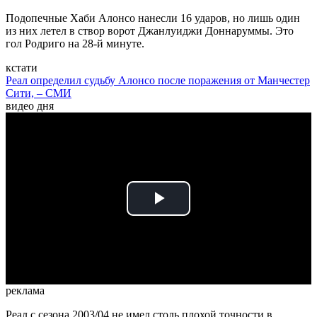
Подопечные Хаби Алонсо нанесли 16 ударов, но лишь один
из них летел в створ ворот Джанлуиджи Доннаруммы. Это
гол Родриго на 28-й минуте.
кстати
Реал определил судьбу Алонсо после поражения от Манчестер
Сити, – СМИ
видео дня
Play
Video
реклама
Реал с сезона 2003/04 не имел столь плохой точности в