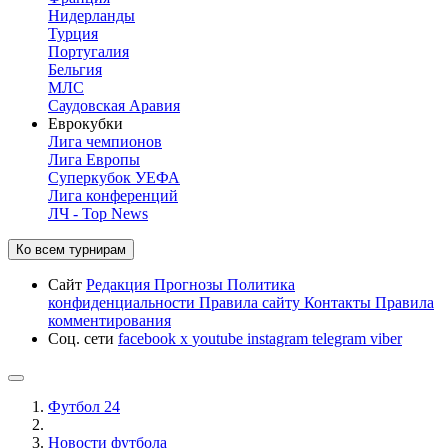
Нидерланды
Турция
Португалия
Бельгия
МЛС
Саудовская Аравия
Еврокубки
Лига чемпионов
Лига Европы
Суперкубок УЕФА
Лига конференций
ЛЧ - Top News
Ко всем турнирам
Сайт
Редакция
Прогнозы
Политика
конфиденциальности
Правила сайту
Контакты
Правила
комментирования
Соц. сети
facebook
x
youtube
instagram
telegram
viber
Футбол 24
Новости футбола