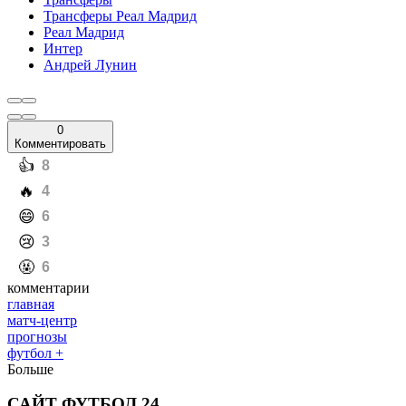
Трансферы Реал Мадрид
Реал Мадрид
Интер
Андрей Лунин
0
Комментировать
️👍
8
️🔥
4
️😄
6
️😢
3
️🤬
6
комментарии
главная
матч-центр
прогнозы
футбол +
Больше
САЙТ ФУТБОЛ 24