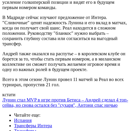
усиление голкиперской позиции и видят его в будущем
первым номером команды.
В Мадриде сейчас изучают предложение от Интера.
"Сливочные" ценят надежность Лунина и его вклад в матчах,
когда он получает свой шанс. Реал находится в сложном
положении. Руководству "бланкос" нужно выбрать –
сохранить глубину состава или согласиться на выгодный
трансфер.
Андрей также оказался на распутье – в королевском клубе он
борется за то, чтобы стать первым номером, а в миланском
коллективе он сможет получать желаемое игровое время и
одну из важных ролей в будущем проекте.
Всего в этом сезоне Лунин провел 11 матчей за Реал во всех
турнирах, пропустив 21 гол.
кстати
Лунин стал MVP в игре против Бетиса – Андрей сделал 4 топ-
сейва, но снова остался без "сухаря", Антони спас ничью
Читайте еще
:
Испания
Трансферы Интера
Трансферы