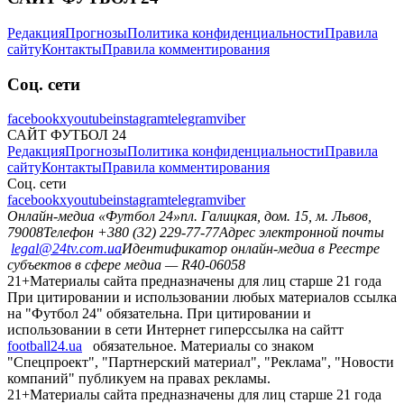
Редакция
Прогнозы
Политика конфиденциальности
Правила
сайту
Контакты
Правила комментирования
Соц. сети
facebook
x
youtube
instagram
telegram
viber
САЙТ ФУТБОЛ 24
Редакция
Прогнозы
Политика конфиденциальности
Правила
сайту
Контакты
Правила комментирования
Соц. сети
facebook
x
youtube
instagram
telegram
viber
Онлайн-медиа «Футбол 24»
пл. Галицкая, дом. 15, м. Львов,
79008
Телефон +380 (32) 229-77-77
Адрес электронной почты
legal@24tv.com.ua
Идентификатор онлайн-медиа в Реестре
субъектов в сфере медиа — R40-06058
21+
Материалы сайта предназначены для лиц старше 21 года
При цитировании и использовании любых материалов ссылка
на "Футбол 24" обязательна. При цитировании и
использовании в сети Интернет гиперссылка на сайтт
football24.ua
обязательное. Материалы со знаком
"Спецпроект", "Партнерский материал", "Реклама", "Новости
компаний" публикуем на правах рекламы.
21+
Материалы сайта предназначены для лиц старше 21 года