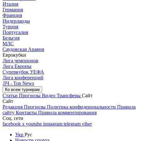
Италия
Германия
Франция
Нидерланды
Турция
Португалия
Бельгия
МЛС
Саудовская Аравия
Еврокубки
Лига чемпионов
Лига Европы
Суперкубок УЕФА
Лига конференций
ЛЧ - Top News
Ко всем турнирам
Статьи
Прогнозы
Видео
Трансферы
Сайт
Сайт
Редакция
Прогнозы
Политика конфиденциальности
Правила
сайту
Контакты
Правила комментирования
Соц. сети
facebook
x
youtube
instagram
telegram
viber
Укр
Рус
Новости спорта