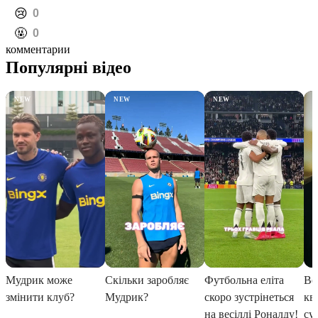
️😢
0
️🤬
0
комментарии