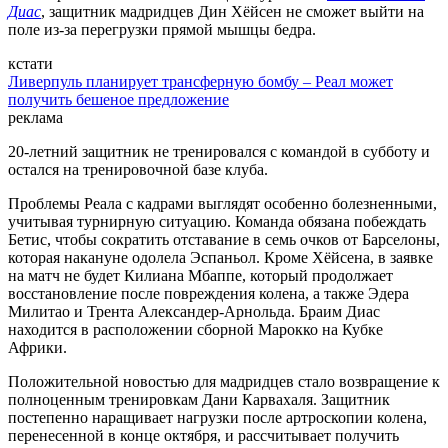
Диас
, защитник мадридцев Дин Хёйсен не сможет выйти на
поле из-за перегрузки прямой мышцы бедра.
кстати
Ливерпуль планирует трансферную бомбу – Реал может
получить бешеное предложение
реклама
20-летний защитник не тренировался с командой в субботу и
остался на тренировочной базе клуба.
Проблемы Реала с кадрами выглядят особенно болезненными,
учитывая турнирную ситуацию. Команда обязана побеждать
Бетис, чтобы сократить отставание в семь очков от Барселоны,
которая накануне одолела Эспаньол. Кроме Хёйсена, в заявке
на матч не будет Килиана Мбаппе, который продолжает
восстановление после повреждения колена, а также Эдера
Милитао и Трента Александер-Арнольда. Браим Диас
находится в расположении сборной Марокко на Кубке
Африки.
Положительной новостью для мадридцев стало возвращение к
полноценным тренировкам Дани Карвахаля. Защитник
постепенно наращивает нагрузки после артроскопии колена,
перенесенной в конце октября, и рассчитывает получить