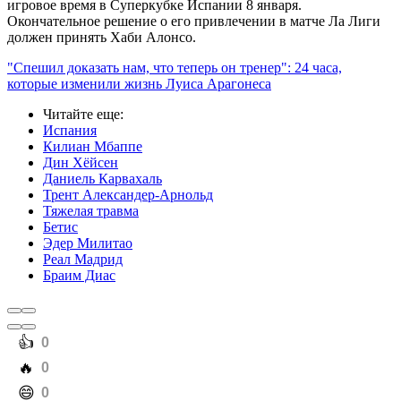
игровое время в Суперкубке Испании 8 января.
Окончательное решение о его привлечении в матче Ла Лиги
должен принять Хаби Алонсо.
"Спешил доказать нам, что теперь он тренер": 24 часа,
которые изменили жизнь Луиса Арагонеса
Читайте еще
:
Испания
Килиан Мбаппе
Дин Хёйсен
Даниель Карвахаль
Трент Александер-Арнольд
Тяжелая травма
Бетис
Эдер Милитао
Реал Мадрид
Браим Диас
️👍
0
️🔥
0
️😄
0