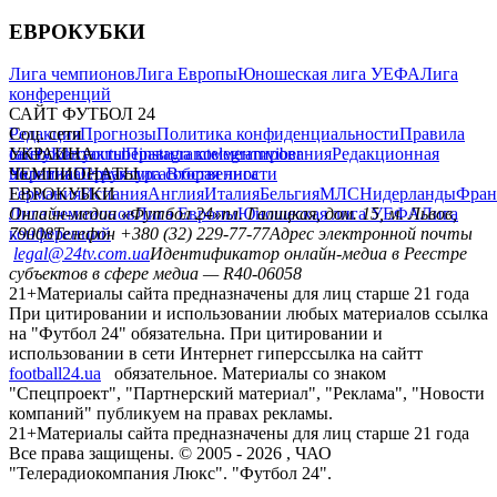
ЕВРОКУБКИ
Лига чемпионов
Лига Европы
Юношеская лига УЕФА
Лига
конференций
САЙТ ФУТБОЛ 24
Редакция
Соц. сети
Прогнозы
Политика конфиденциальности
Правила
сайту
facebook
УКРАИНА
Контакты
x
youtube
Правила комментирования
instagram
telegram
viber
Редакционная
политика
Украина
ЧЕМПИОНАТЫ
Первая лига
Структура собственности
Вторая лига
Германия
ЕВРОКУБКИ
Испания
Англия
Италия
Бельгия
МЛС
Нидерланды
Фран
Лига чемпионов
Онлайн-медиа «Футбол 24»
Лига Европы
пл. Галицкая, дом. 15, м. Львов,
Юношеская лига УЕФА
Лига
конференций
79008
Телефон +380 (32) 229-77-77
Адрес электронной почты
legal@24tv.com.ua
Идентификатор онлайн-медиа в Реестре
субъектов в сфере медиа — R40-06058
21+
Материалы сайта предназначены для лиц старше 21 года
При цитировании и использовании любых материалов ссылка
на "Футбол 24" обязательна. При цитировании и
использовании в сети Интернет гиперссылка на сайтт
football24.ua
обязательное. Материалы со знаком
"Спецпроект", "Партнерский материал", "Реклама", "Новости
компаний" публикуем на правах рекламы.
21+
Материалы сайта предназначены для лиц старше 21 года
Все права защищены. © 2005 -
2026
, ЧАО
"Телерадиокомпания Люкс". "Футбол 24".