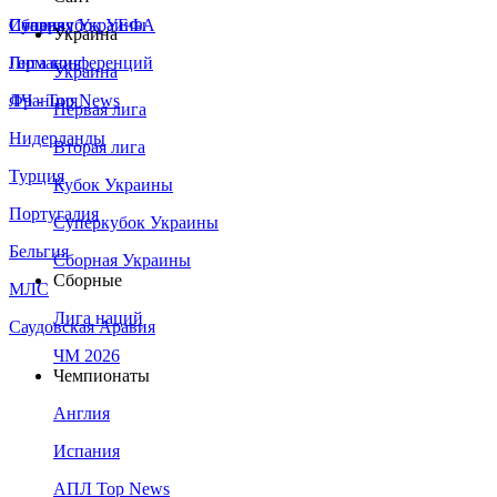
Сборная Украины
Италия
Суперкубок УЕФА
Украина
Германия
Лига конференций
Украина
Франция
ЛЧ - Top News
Первая лига
Нидерланды
Вторая лига
Турция
Кубок Украины
Португалия
Суперкубок Украины
Бельгия
Сборная Украины
Сборные
МЛС
Лига наций
Саудовская Аравия
ЧМ 2026
Чемпионаты
Англия
Испания
АПЛ Top News