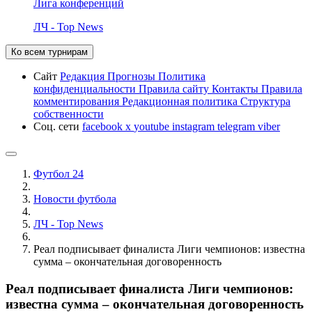
Лига конференций
ЛЧ - Top News
Ко всем турнирам
Сайт
Редакция
Прогнозы
Политика
конфиденциальности
Правила сайту
Контакты
Правила
комментирования
Редакционная политика
Структура
собственности
Соц. сети
facebook
x
youtube
instagram
telegram
viber
Футбол 24
Новости футбола
ЛЧ - Top News
Реал подписывает финалиста Лиги чемпионов: известна
сумма – окончательная договоренность
Реал подписывает финалиста Лиги чемпионов:
известна сумма – окончательная договоренность