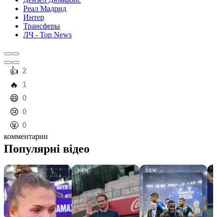
Реал Мадрид
Интер
Трансферы
ЛЧ - Top News
️👍
2
️🔥
1
️😄
0
️😢
0
️🤬
0
комментарии