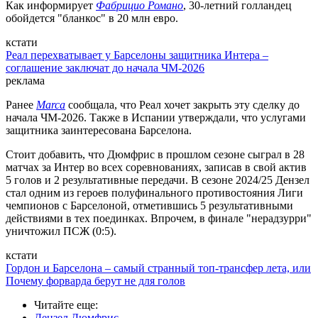
Как информирует
Фабрицио Романо
, 30-летний голландец
обойдется "бланкос" в 20 млн евро.
кстати
Реал перехватывает у Барселоны защитника Интера –
соглашение заключат до начала ЧМ-2026
реклама
Ранее
Marca
сообщала, что Реал хочет закрыть эту сделку до
начала ЧМ-2026. Также в Испании утверждали, что услугами
защитника заинтересована Барселона.
Стоит добавить, что Дюмфрис в прошлом сезоне сыграл в 28
матчах за Интер во всех соревнованиях, записав в свой актив
5 голов и 2 результативные передачи. В сезоне 2024/25 Дензел
стал одним из героев полуфинального противостояния Лиги
чемпионов с Барселоной, отметившись 5 результативными
действиями в тех поединках. Впрочем, в финале "нерадзурри"
уничтожил ПСЖ (0:5).
кстати
Гордон и Барселона – самый странный топ-трансфер лета, или
Почему форварда берут не для голов
Читайте еще
:
Дензел Дюмфрис