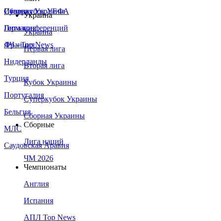
Сборная Украины
Италия
Суперкубок УЕФА
Украина
Германия
Лига конференций
Украина
Франция
ЛЧ - Top News
Первая лига
Нидерланды
Вторая лига
Турция
Кубок Украины
Португалия
Суперкубок Украины
Бельгия
Сборная Украины
Сборные
МЛС
Лига наций
Саудовская Аравия
ЧМ 2026
Чемпионаты
Англия
Испания
АПЛ Top News