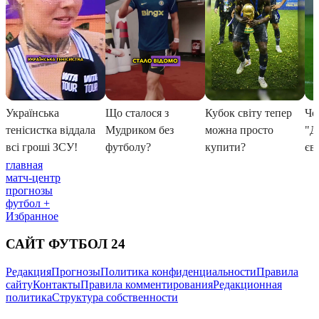
главная
матч-центр
прогнозы
футбол +
Избранное
САЙТ ФУТБОЛ 24
Редакция
Прогнозы
Политика конфиденциальности
Правила
сайту
Контакты
Правила комментирования
Редакционная
политика
Структура собственности