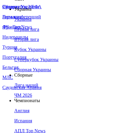
Сборная Украины
Италия
Суперкубок УЕФА
Украина
Германия
Лига конференций
Украина
Франция
ЛЧ - Top News
Первая лига
Нидерланды
Вторая лига
Турция
Кубок Украины
Португалия
Суперкубок Украины
Бельгия
Сборная Украины
Сборные
МЛС
Лига наций
Саудовская Аравия
ЧМ 2026
Чемпионаты
Англия
Испания
АПЛ Top News