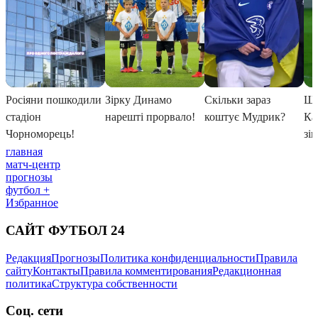
главная
матч-центр
прогнозы
футбол +
Избранное
САЙТ ФУТБОЛ 24
Редакция
Прогнозы
Политика конфиденциальности
Правила
сайту
Контакты
Правила комментирования
Редакционная
политика
Структура собственности
Соц. сети