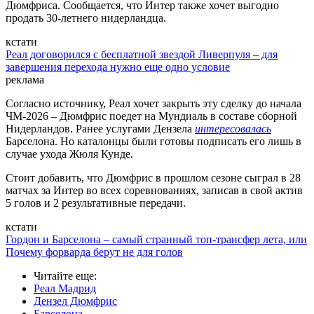
Дюмфриса. Сообщается, что Интер также хочет выгодно
продать 30-летнего нидерландца.
кстати
Реал договорился с бесплатной звездой Ливерпуля – для
завершения перехода нужно еще одно условие
реклама
Согласно источнику, Реал хочет закрыть эту сделку до начала
ЧМ-2026 – Дюмфрис поедет на Мундиаль в составе сборной
Нидерландов. Ранее услугами Дензела
интересовалась
Барселона. Но каталонцы были готовы подписать его лишь в
случае ухода Жюля Кунде.
Стоит добавить, что Дюмфрис в прошлом сезоне сыграл в 28
матчах за Интер во всех соревнованиях, записав в свой актив
5 голов и 2 результативные передачи.
кстати
Гордон и Барселона – самый странный топ-трансфер лета, или
Почему форварда берут не для голов
Читайте еще
:
Реал Мадрид
Дензел Дюмфрис
Барселона