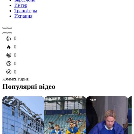
Интер
Трансферы
Испания
️👍
0
️🔥
0
️😄
0
️😢
0
️🤬
0
комментарии