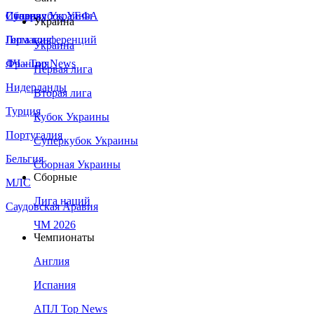
Сборная Украины
Италия
Суперкубок УЕФА
Украина
Германия
Лига конференций
Украина
Франция
ЛЧ - Top News
Первая лига
Нидерланды
Вторая лига
Турция
Кубок Украины
Португалия
Суперкубок Украины
Бельгия
Сборная Украины
Сборные
МЛС
Лига наций
Саудовская Аравия
ЧМ 2026
Чемпионаты
Англия
Испания
АПЛ Top News